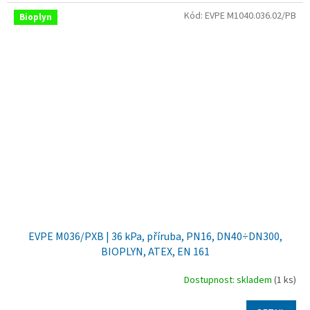
Kód:
EVPE M1040.036.02/PB
Bioplyn
EVPE M036/PXB | 36 kPa, příruba, PN16, DN40÷DN300,
BIOPLYN, ATEX, EN 161
Dostupnost: skladem
(1 ks)