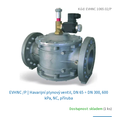
V
Kód:
EVHNC 1065.02/P
ý
p
i
s
p
r
o
d
u
k
t
ů
EVHNC /P | Havarijní plynový ventil, DN 65 ÷ DN 300, 600
kPa, NC, příruba
Dostupnost: skladem
(1 ks)