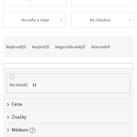
Na naftu a oleje
Na chladiva
Ř
a
Nejlevnější
Nejdražší
Nejprodávanější
Abecedně
z
e
n
í
p
Na skladě
31
r
o
d
Cena
u
k
Značky
t
ů
Médium
?