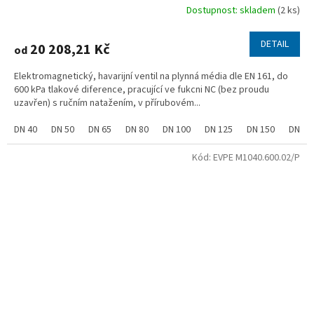
Dostupnost: skladem
(2 ks)
DETAIL
20 208,21 Kč
od
Elektromagnetický, havarijní ventil na plynná média dle EN 161, do
600 kPa tlakové diference, pracující ve fukcni NC (bez proudu
uzavřen) s ručním natažením, v přírubovém...
DN 40
DN 50
DN 65
DN 80
DN 100
DN 125
DN 150
DN 20
Kód:
EVPE M1040.600.02/P