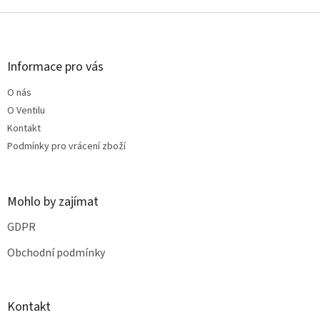
o
d
v
Z
a
á
c
á
n
í
p
í
p
a
Informace pro vás
r
t
v
O nás
í
k
O Ventilu
y
v
Kontakt
ý
Podmínky pro vrácení zboží
p
i
s
u
Mohlo by zajímat
GDPR
Obchodní podmínky
Kontakt