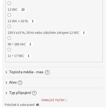
12 VDC
23
12 VDC +-20 %
1
230 V ±10 %, 50 Hz nebo záložním zdrojem 12 VDC
1
90 ÷ 265 VAC
1
11 ÷ 17 VDC
1
Teplota média - max.
?
Atex
?
Typ připojení
?
VYMAZAT FILTRY
Položek k zobrazení:
45