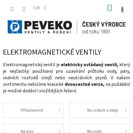
Přejít
NÁKUP
na
CZK
obsah
KOŠÍK
ELEKTROMAGNETICKÉ VENTILY
Elektromagnetický ventil je
elektricky ovládaný ventil,
který
je nejčastěji používaný pro uzavírání průtoku vody, páry,
vodních roztoků olejů nebo neutrálních plynů. V našem
sortimentu nabízíme klasické
dvoucestné verze,
na požádání
je možné dodání i složitějších řešení.
Příslušenství
Na vzduch a oleje
Na plyn
Na vodu