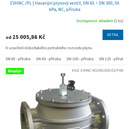
EVHNC /PL | Havarijní plynový ventil, DN 65 ÷ DN 300, 50
kPa, NC, příruba
Dostupnost: skladem
(1 ks)
DETAIL
25 005,86 Kč
od
K uzavření nízkotlakého potrubního rozvodu plynu.
DN 65 - příruba
DN 80 - příruba
DN 100 - příruba
DN 125 - příruba
Kód:
EVHNC M1040.600.02/PXB
Bioplyn