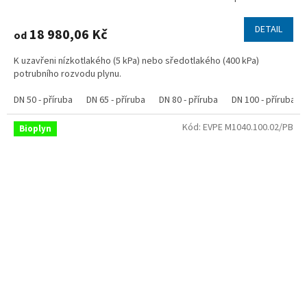
DETAIL
18 980,06 Kč
od
K uzavřeni nízkotlakého (5 kPa) nebo sředotlakého (400 kPa)
potrubního rozvodu plynu.
DN 50 - příruba
DN 65 - příruba
DN 80 - příruba
DN 100 - příruba
Kód:
EVPE M1040.100.02/PB
Bioplyn