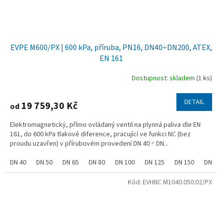
EVPE M600/PX | 600 kPa, příruba, PN16, DN40÷DN200, ATEX,
EN 161
Dostupnost: skladem
(1 ks)
DETAIL
19 759,30 Kč
od
Elektromagnetický, přímo ovládaný ventil na plynná paliva dle EN
161, do 600 kPa tlakové diference, pracující ve funkci NC (bez
proudu uzavřen) v přírubovém provedení DN 40 ÷ DN...
DN 40
DN 50
DN 65
DN 80
DN 100
DN 125
DN 150
DN 20
Kód:
EVHNC M1040.050.02/PX