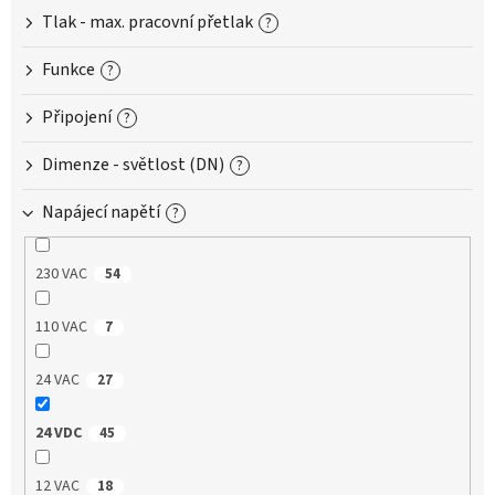
Tlak - max. pracovní přetlak
?
Funkce
?
Připojení
?
Dimenze - světlost (DN)
?
Napájecí napětí
?
230 VAC
54
110 VAC
7
24 VAC
27
24 VDC
45
12 VAC
18