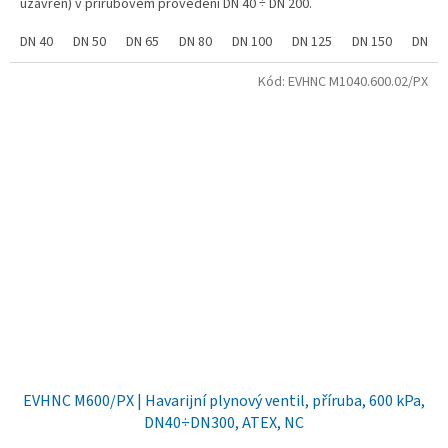
uzavřen) v přírubovém provedení DN 40 ÷ DN 200.
DN 40
DN 50
DN 65
DN 80
DN 100
DN 125
DN 150
DN 20
Kód:
EVHNC M1040.600.02/PX
EVHNC M600/PX | Havarijní plynový ventil, příruba, 600 kPa,
DN40÷DN300, ATEX, NC