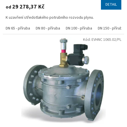
DETAIL
29 278,37 Kč
od
K uzavření středotlakého potrubního rozvodu plynu.
DN 65 - příruba
DN 80 - příruba
DN 100 - příruba
DN 150 - příruba
Kód:
EVHNC 1065.02/PL