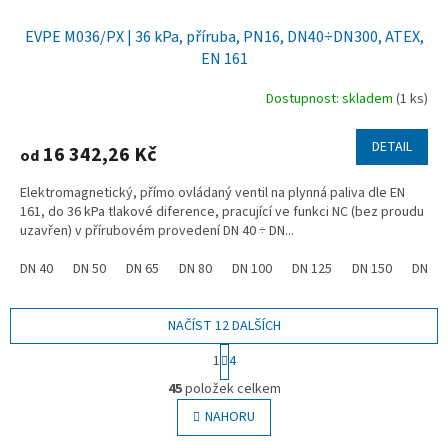
EVPE M036/PX | 36 kPa, příruba, PN16, DN40÷DN300, ATEX,
EN 161
Dostupnost: skladem
(1 ks)
DETAIL
16 342,26 Kč
od
Elektromagnetický, přímo ovládaný ventil na plynná paliva dle EN
161, do 36 kPa tlakové diference, pracující ve funkci NC (bez proudu
uzavřen) v přírubovém provedení DN 40 ÷ DN...
DN 40
DN 50
DN 65
DN 80
DN 100
DN 125
DN 150
DN 20
NAČÍST 12 DALŠÍCH
S
1
4
t
O
r
45
položek celkem
v
á
l
NAHORU
n
á
k