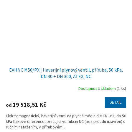
EVHNC M50/PX | Havarijní plynový ventil, příruba, 50 kPa,
DN 40 ÷ DN 300, ATEX, NC
Dostupnost: skladem
(1 ks)
DETAIL
19 518,51 Kč
od
Elektromagnetický, havarijní ventil na plynná média dle EN 161, do 50
kPa tlakové diference, pracující ve fukcni NC (bez proudu uzavřen) s
ručním natažením, v přírubovém...