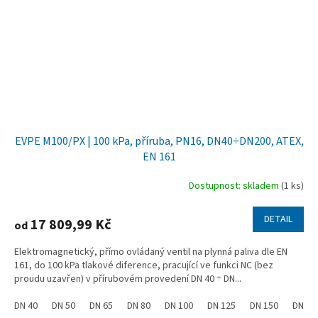
EVPE M100/PX | 100 kPa, příruba, PN16, DN40÷DN200, ATEX,
EN 161
Dostupnost: skladem
(1 ks)
DETAIL
17 809,99 Kč
od
Elektromagnetický, přímo ovládaný ventil na plynná paliva dle EN
161, do 100 kPa tlakové diference, pracující ve funkci NC (bez
proudu uzavřen) v přírubovém provedení DN 40 ÷ DN...
DN 40
DN 50
DN 65
DN 80
DN 100
DN 125
DN 150
DN 20