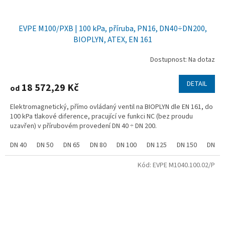
EVPE M100/PXB | 100 kPa, příruba, PN16, DN40÷DN200,
BIOPLYN, ATEX, EN 161
Dostupnost: Na dotaz
DETAIL
18 572,29 Kč
od
Elektromagnetický, přímo ovládaný ventil na BIOPLYN dle EN 161, do
100 kPa tlakové diference, pracující ve funkci NC (bez proudu
uzavřen) v přírubovém provedení DN 40 ÷ DN 200.
DN 40
DN 50
DN 65
DN 80
DN 100
DN 125
DN 150
DN 20
Kód:
EVPE M1040.100.02/P