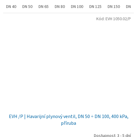
DN 40
DN 50
DN 65
DN 80
DN 100
DN 125
DN 150
DN 20
Kód:
EVH 1050.02/P
EVH /P | Havarijní plynový ventil, DN 50 ÷ DN 100, 400 kPa,
příruba
Dostupnost: 3 - 5 dní