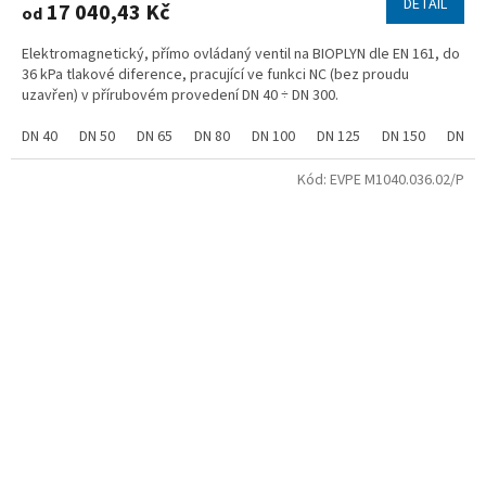
DETAIL
17 040,43 Kč
od
Elektromagnetický, přímo ovládaný ventil na BIOPLYN dle EN 161, do
36 kPa tlakové diference, pracující ve funkci NC (bez proudu
uzavřen) v přírubovém provedení DN 40 ÷ DN 300.
DN 40
DN 50
DN 65
DN 80
DN 100
DN 125
DN 150
DN 20
Kód:
EVPE M1040.036.02/P