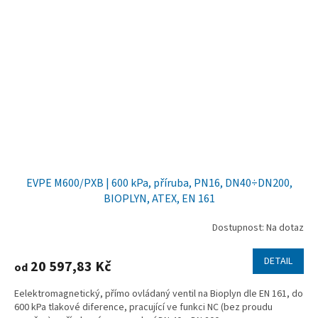
EVPE M600/PXB | 600 kPa, příruba, PN16, DN40÷DN200,
BIOPLYN, ATEX, EN 161
Dostupnost: Na dotaz
DETAIL
20 597,83 Kč
od
Eelektromagnetický, přímo ovládaný ventil na Bioplyn dle EN 161, do
600 kPa tlakové diference, pracující ve funkci NC (bez proudu