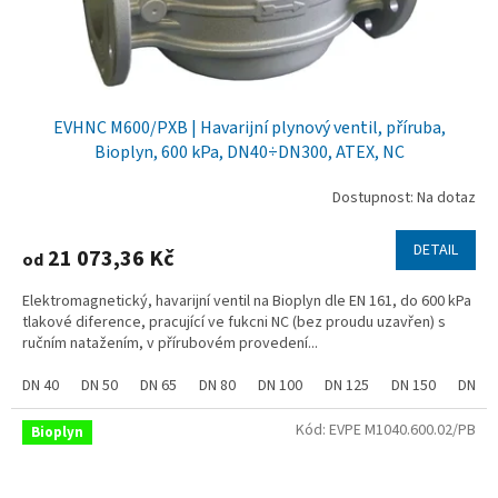
EVHNC M600/PXB | Havarijní plynový ventil, příruba,
Bioplyn, 600 kPa, DN40÷DN300, ATEX, NC
Dostupnost: Na dotaz
DETAIL
21 073,36 Kč
od
Elektromagnetický, havarijní ventil na Bioplyn dle EN 161, do 600 kPa
tlakové diference, pracující ve fukcni NC (bez proudu uzavřen) s
ručním natažením, v přírubovém provedení...
DN 40
DN 50
DN 65
DN 80
DN 100
DN 125
DN 150
DN 20
Kód:
EVPE M1040.600.02/PB
Bioplyn