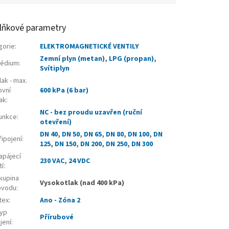
lňkové parametry
gorie
:
ELEKTROMAGNETICKÉ VENTILY
Zemní plyn (metan)
,
LPG (propan)
,
édium
:
Svítiplyn
ak - max.
ovní
600 kPa (6 bar)
ak
:
NC - bez proudu uzavřen (ruční
unkce
:
otevření)
DN 40
,
DN 50
,
DN 65
,
DN 80
,
DN 100
,
DN
ipojení
:
125
,
DN 150
,
DN 200
,
DN 250
,
DN 300
apájecí
230 VAC
,
24 VDC
tí
:
kupina
Vysokotlak (nad 400 kPa)
ovodu
:
tex
:
Ano - Zóna 2
yp
Přírubové
jení
: