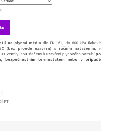
tu
íku
ntil
na plynná média
dle EN 161, do 600 kPa tlakové
NC (bez proudu uzavřen) s ručním natažením
, v
300.
Ventily jsou uřečeny k uzavření plynového potrubí
po
nu, bezpečnostním termostatem nebo v případě
DÍLET