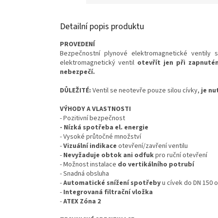
Detailní popis produktu
PROVEDENÍ
Bezpečnostní plynové elektromagnetické ventily 
elektromagnetický ventil
otevřít jen při zapnuté
nebezpečí.
DŮLEŽITÉ:
Ventil se neotevře pouze silou cívky,
je nu
VÝHODY A VLASTNOSTI
- Pozitivní bezpečnost
- Nízká spotřeba el. energie
- Vysoké průtočné množství
-
Vizuální indikace
otevření/zavření ventilu
-
Nevyžaduje obtok ani odfuk
pro ruční otevření
- Možnost instalace
do vertikálního potrubí
- Snadná obsluha
-
Automatické snížení spotřeby
u cívek do DN 150 o
-
Integrovaná filtrační vložka
-
ATEX Zóna 2