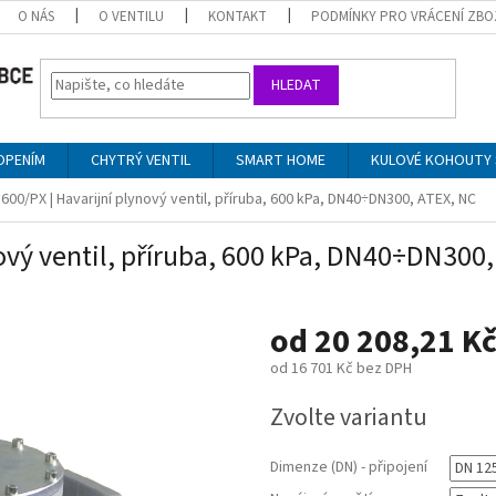
O NÁS
O VENTILU
KONTAKT
PODMÍNKY PRO VRÁCENÍ ZBO
HLEDAT
OPENÍM
CHYTRÝ VENTIL
SMART HOME
KULOVÉ KOHOUTY 
00/PX | Havarijní plynový ventil, příruba, 600 kPa, DN40÷DN300, ATEX, NC
ový ventil, příruba, 600 kPa, DN40÷DN300,
od
20 208,21 K
od
16 701 Kč
bez DPH
Měrná
Zvolte variantu
cena:
Dimenze (DN) - připojení