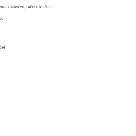
du uzavřen, ruční otevření
00
el