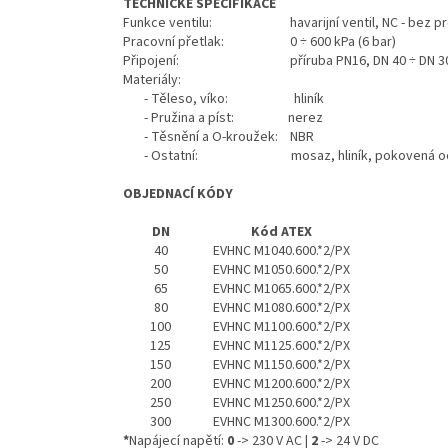
TECHNICKÉ SPECIFIKACE
Funkce ventilu: havarijní ventil, NC - bez prou
Pracovní přetlak: 0 ÷ 600 kPa (6 bar)
Připojení: příruba PN16, DN 40 ÷ DN 3
Materiály:
- Těleso, víko: hliník
- Pružina a píst: nerez
- Těsnění a O-kroužek: NBR
- Ostatní: mosaz, hliník, pokovená oc
OBJEDNACÍ KÓDY
DN
Kód ATEX
40
EVHNC M1040.600.*2/PX
50
EVHNC M1050.600.*2/PX
65
EVHNC M1065.600.*2/PX
80
EVHNC M1080.600.*2/PX
100
EVHNC M1100.600.*2/PX
125
EVHNC M1125.600.*2/PX
150
EVHNC M1150.600.*2/PX
200
EVHNC M1200.600.*2/PX
250
EVHNC M1250.600.*2/PX
300
EVHNC M1300.600.*2/PX
*
Napájecí napětí:
0
-> 230 V AC |
2
-> 24 V DC