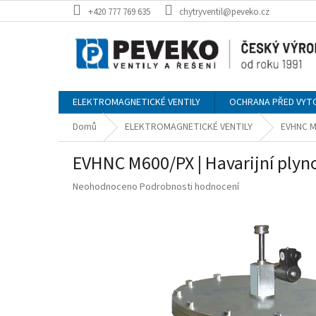
Přejít
+420 777 769 635
chytryventil@peveko.cz
na
obsah
ELEKTROMAGNETICKÉ VENTILY
OCHRANA PŘED VYT
Domů
ELEKTROMAGNETICKÉ VENTILY
EVHNC M6
EVHNC M600/PX | Havarijní plyn
Průměrné
Neohodnoceno
Podrobnosti hodnocení
hodnocení
produktu
je
0,0
z
5
hvězdiček.