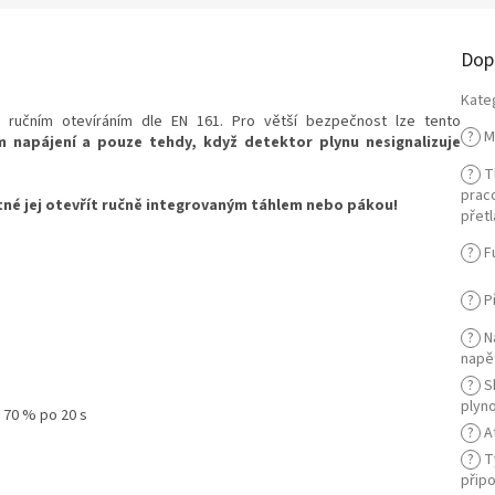
Dop
Kate
s ručním otevíráním dle EN 161. Pro větší bezpečnost lze tento
?
M
m napájení a pouze tehdy, když detektor plynu nesignalizuje
?
Tl
prac
tné jej otevřít ručně integrovaným táhlem nebo pákou!
přetl
?
F
?
Př
?
N
napě
?
S
plyn
 70 % po 20 s
?
A
?
T
připo