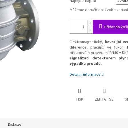
Napájecí napětí
Můžeme doručit do:
Zvolte varian
Přidat do koš
Elektromagnetický,
havarijní ve
diference, pracující ve fukcni
přírubovém provedení DN40 ÷ DN
signalizaci detektorem ply
výpadku proudu.
Detailní informace
TISK
ZEPTAT SE
S
Diskuze