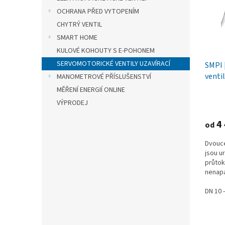
s
o
n
p
d
OCHRANA PŘED VYTOPENÍM
e
r
u
l
CHYTRÝ VENTIL
o
k
SMART HOME
d
t
KULOVÉ KOHOUTY S E-POHONEM
u
ů
SERVOMOTORICKÉ VENTILY UZAVÍRACÍ
k
SMPI 
t
venti
MANOMETROVÉ PŘÍSLUŠENSTVÍ
ů
400 k
MĚŘENÍ ENERGIÍ ONLINE
VÝPRODEJ
4 
od
Dvouce
jsou u
průtok
nenapa
DN 10 