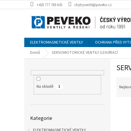
Přejít
+420 777 769 635
chytryventil@peveko.cz
na
obsah
ELEKTROMAGNETICKÉ VENTILY
OCHRANA PŘED VYT
Domů
SERVOMOTORICKÉ VENTILY UZAVÍRACÍ
P
SER
o
s
Ř
t
a
r
Na skladě
1
Nejlev
z
a
e
n
V
n
n
ý
í
í
Přeskočit
p
Kategorie
p
kategorie
p
i
r
a
ELEKTROMAGNETICKÉ VENTILY