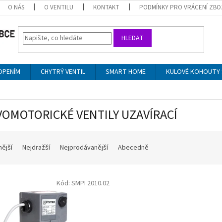
O NÁS
O VENTILU
KONTAKT
PODMÍNKY PRO VRÁCENÍ ZBO
HLEDAT
OPENÍM
CHYTRÝ VENTIL
SMART HOME
KULOVÉ KOHOUTY 
VOMOTORICKÉ VENTILY UZAVÍRACÍ
nější
Nejdražší
Nejprodávanější
Abecedně
Kód:
SMPI 2010.02