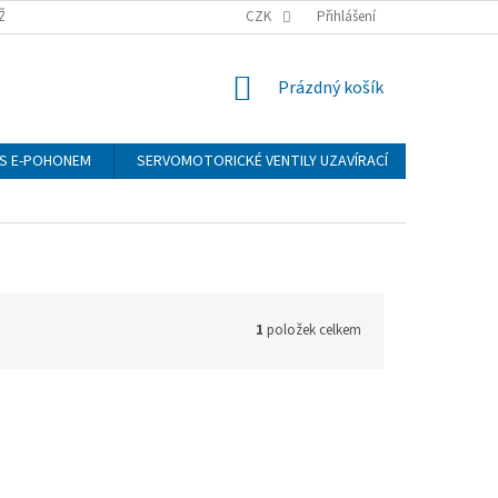
ŽÍ
CZK
Přihlášení
NÁKUPNÍ
Prázdný košík
KOŠÍK
S E-POHONEM
SERVOMOTORICKÉ VENTILY UZAVÍRACÍ
MANOMET
1
položek celkem