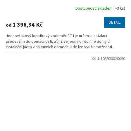
Dostupnost: skladem
(>3 ks)
DETAIL
1 396,34 Kč
od
Jednovtokový lopatkový vodoměr ET I je určen k instalaci
především do domácností, ať již se jedná o rodinné domy či
instalační jádra v nájemních domech, kde lze využít možnosti...
Kód:
105900020090