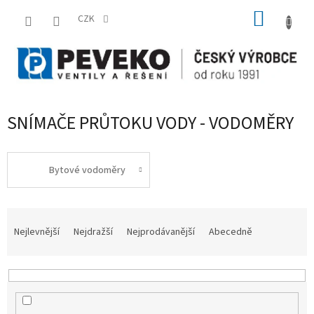
Přejít
NÁKUP
na
CZK
obsah
KOŠÍK
SNÍMAČE PRŮTOKU VODY - VODOMĚRY
Bytové vodoměry
Ř
a
Nejlevnější
Nejdražší
Nejprodávanější
Abecedně
z
e
n
í
p