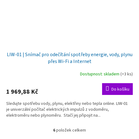
LIW-01 | Snímač pro odečítání spotřeby energie, vody, plynu
přes Wi-Fi a Internet
Dostupnost: skladem
(>3 ks)
Do košíku
1 969,88 Kč
Sledujte spotřebu vody, plynu, elektřiny nebo tepla online. LIW-01
je univerzální počítač elektrických impulzů z vodoměru,
elektroměru nebo plynoměru. Stačí jej připojit na...
6
položek celkem
O
v