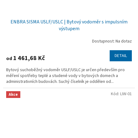
ENBRA SISMA USLF/USLC | Bytový vodoměr s impulsním
výstupem
Dostupnost: Na dotaz
DETAIL
1 461,68 Kč
od
Bytový suchoběžný vodoměr USLF/USLC je určen především pro
měření spotřeby teplé a studené vody v bytových domech a
administrativních budovách. Suchý číselník je oddělen od...
Kód:
LIW-01
Akce