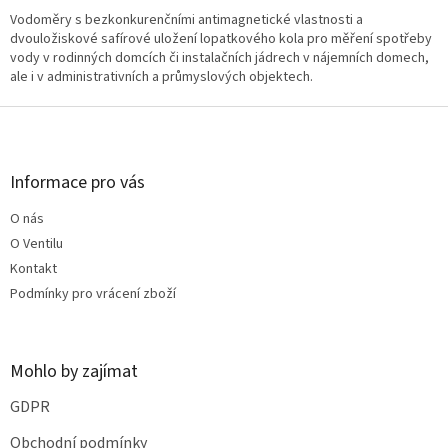
l
Vodoměry s bezkonkurenčními antimagnetické vlastnosti a
á
dvouložiskové safírové uložení lopatkového kola pro měření spotřeby
d
vody v rodinných domcích či instalačních jádrech v nájemních domech,
a
ale i v administrativních a průmyslových objektech.
c
í
Z
p
á
r
p
v
a
Informace pro vás
k
t
y
O nás
í
v
O Ventilu
ý
p
Kontakt
i
Podmínky pro vrácení zboží
s
u
Mohlo by zajímat
GDPR
Obchodní podmínky