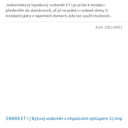
Jednovtokový lopatkový vodoměr ET I je určen k instalaci
především do domácností, ať již se jedná o rodinné domy či
instalační jádra v nájemních domech, kde lze využít možnosti...
Kód:
105130053
ENBRA ET I | Bytový vodoměr s impulsním výstupem 1l/imp