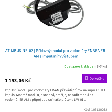
AT-MBUS-NE-02 | Přídavný modul pro vodoměry ENBRA ER-
AM s impulsním výstupem
Dostupnost: skladem
(>3 ks)
Do košíku
1 193,06 Kč
Impulsní modul pro vodoměry ER-AM převádí průtok na impuls 1l = 1
impuls. Montáž modulu je snadná, stačí jej nasadit modul na
vodoměr ER-AM a připojit do snímače průtoku LIW-01....
Kód:
105130052