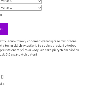
tu
íku
ěžný jednovtokový vodoměr vyznačující se mimořádně
oha technických vylepšení. To spolu s precizní výrobou
 při ustáleném průtoku vody, ale také při rychlém náběhu
zvláště u pákových baterií.
DÍLET