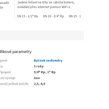
Jediné řešení na trhu se záložní baterii,
nasadit
ovládání přes internet pomocí WiFi a
 do
mobilní...
DN 15 - 1/2" Rp
DN 20 - 3/4" Rp
DN 25 - 1" Rp
lňkové parametry
gorie
:
Bytové vodoměry
ka
:
3 roky
ipojení
:
3/4" Rp, 1" Rp
lzní výstup
:
Ano
ovitý průtok (m3/h)
:
2,5, 4,0