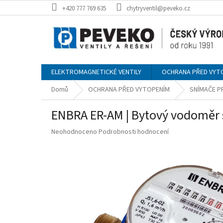
Přejít
+420 777 769 635
chytryventil@peveko.cz
na
obsah
ELEKTROMAGNETICKÉ VENTILY
OCHRANA PŘED VYT
Domů
OCHRANA PŘED VYTOPENÍM
SNÍMAČE 
ENBRA ER-AM | Bytový vodoměr s
Průměrné
Neohodnoceno
Podrobnosti hodnocení
hodnocení
produktu
je
0,0
z
5
hvězdiček.