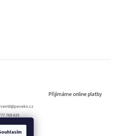
Přijímáme online platby
ventil
@
peveko.cz
777 769 635
Souhlasím