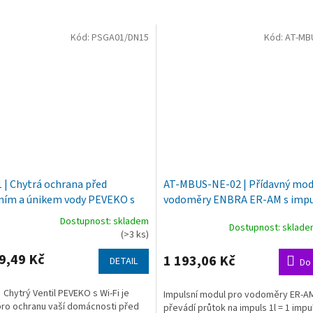
Kód:
PSGA01/DN15
Kód:
AT-MB
 | Chytrá ochrana před
AT-MBUS-NE-02 | Přídavný mod
ním a únikem vody PEVEKO s
vodoměry ENBRA ER-AM s imp
vládáním přes internet
výstupem
Dostupnost: skladem
Dostupnost: sklad
né
(>3 ks)
ní
u
9,49 Kč
1 193,06 Kč
DETAIL
Do 
Chytrý Ventil PEVEKO s Wi-Fi je
Impulsní modul pro vodoměry ER-A
pro ochranu vaší domácnosti před
převádí průtok na impuls 1l = 1 impu