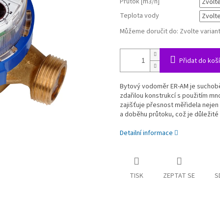
Průtok [m3/h]
Teplota vody
Můžeme doručit do:
Zvolte varian
Přidat do koš
Bytový vodoměr ER-AM je suchob
zdařilou konstrukcí s použitím mn
zajišťuje přesnost měřidela nejen
a doběhu průtoku, což je důležité 
Detailní informace
TISK
ZEPTAT SE
S