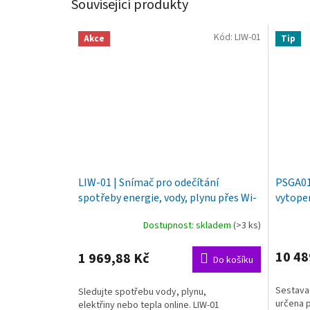
Související produkty
Kód:
LIW-01
Akce
Tip
LIW-01 | Snímač pro odečítání
PSGA01
spotřeby energie, vody, plynu přes Wi-
vytope
Fi a Internet
Wi-Fi o
Dostupnost: skladem
(>3 ks)
Průměr
hodnoce
produkt
10 48
1 969,88 Kč
Do košíku
je
5,0
Sestava 
Sledujte spotřebu vody, plynu,
z
určena 
elektřiny nebo tepla online. LIW-01
5