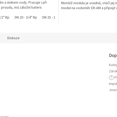
m a únikem vody. Pracuje i při
Montáž modulu je snadná, stačí jej 
ek.
proudu, má záložní baterii.
modul na vodoměr ER-AM a připojit
vá...
snímače průtoku LIW-01....
1/2" Rp
DN 20 - 3/4" Rp
DN 25 - 1" Rp
Diskuze
Dop
Kate
Záru
?
Př
Impu
Jmen