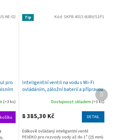
US-NE-02
Kód:
SKPB 4015.6UBV/S1P1
Tip
ul pro
Inteligentní ventil na vodu s Wi-Fi
ulsním
ovládáním, záložní baterií a přípravou
Další
pro bezdrátová čidla
produkt
em
(>3 ks)
Dostupnost: skladem
(>3 ks)
8 385,30 Kč
DETAIL
košíku
Dálkově ovládaný inteligentní ventil
M
PEVEKO pro rozvody vody až do 1” (25 mm).
ls.