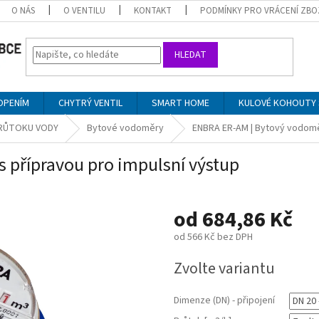
O NÁS
O VENTILU
KONTAKT
PODMÍNKY PRO VRÁCENÍ ZBO
HLEDAT
OPENÍM
CHYTRÝ VENTIL
SMART HOME
KULOVÉ KOHOUTY 
PRŮTOKU VODY
Bytové vodoměry
ENBRA ER-AM | Bytový vodoměr
 přípravou pro impulsní výstup
od
684,86 Kč
od
566 Kč
bez DPH
Měrná
Zvolte variantu
cena:
Dimenze (DN) - připojení