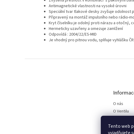
Zvýšená přesnost v kombinaci s pákovými bat
Antimagnetické vlastnosti na vysoké úrovni
Speciální tvar tlakové desky zvyšuje odolnost 
Připravený na montáž impulsního nebo rádio-m
Kryt číselníku je odolný proti nárazu a otočný, 
Hermeticky uzavřeny a omezuje zamlžení
Odpovídá : 2004/22/ES-MID
Je vhodný pro pitnou vodu, splňuje vyhlášku ČR
Z
á
p
a
t
Informac
í
O nás
O Ventilu
Kontakt
Tento web p
Podmínky p
vyjadřujete s