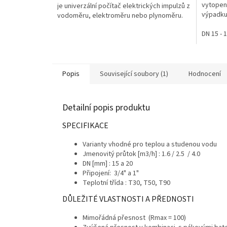
vytopení
je univerzální počítač elektrických impulzů z
hvězdič
výpadku 
vodoměru, elektroměru nebo plynoměru.
Bezdráto
Stačí jej připojit na...
DN 15 - 
Popis
Související soubory (1)
Hodnocení
Detailní popis produktu
SPECIFIKACE
Varianty vhodné pro teplou a studenou vodu
Jmenovitý průtok [m3/h] : 1.6 / 2.5 / 4.0
DN [mm] : 15 a 20
Připojení: 3/4" a 1"
Teplotní třída : T30, T50, T90
DŮLEŽITÉ VLASTNOSTI A PŘEDNOSTI
Mimořádná přesnost (R
max
= 100)