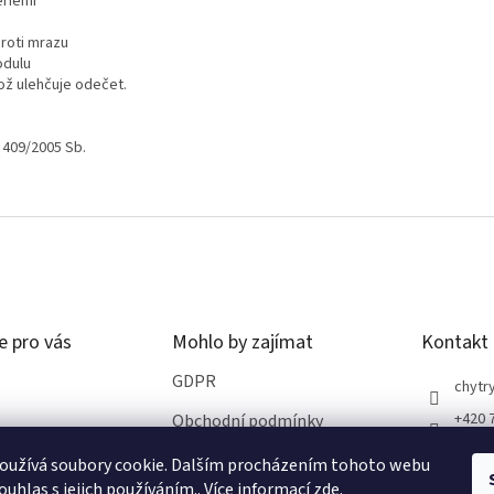
eriemi
proti mrazu
odulu
což ulehčuje odečet.
 409/2005 Sb.
e pro vás
Mohlo by zajímat
Kontakt
GDPR
chytry
+420 
Obchodní podmínky
oužívá soubory cookie. Dalším procházením tohoto webu
ro vrácení zboží
ouhlas s jejich používáním.. Více informací
zde
.