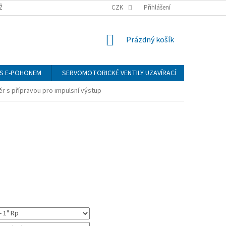
ŽÍ
CZK
Přihlášení
NÁKUPNÍ
Prázdný košík
KOŠÍK
S E-POHONEM
SERVOMOTORICKÉ VENTILY UZAVÍRACÍ
MANOMET
 s přípravou pro impulsní výstup