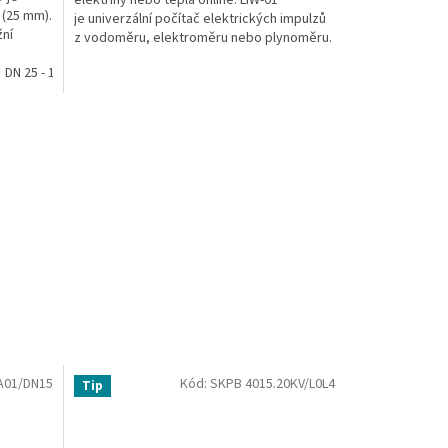
elektřiny nebo tepla online. LIW-01
 (25 mm).
je univerzální počítač elektrických impulzů
žní
z vodoměru, elektroměru nebo plynoměru.
Stačí jej připojit na...
DN 25 - 1" Rp
A01/DN15
Kód:
SKPB 4015.20KV/L0L4
Tip