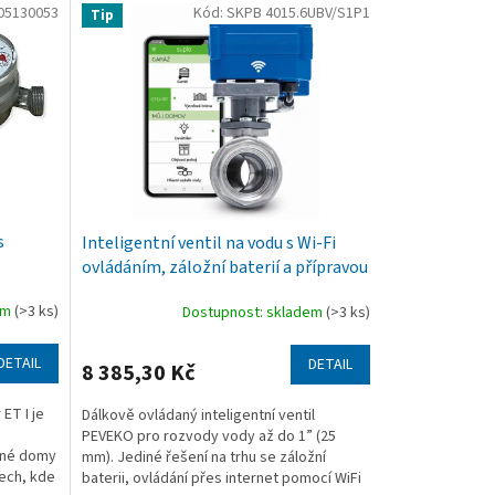
05130053
Kód:
SKPB 4015.6UBV/S1P1
Tip
s
Inteligentní ventil na vodu s Wi-Fi
ovládáním, záložní baterií a přípravou
pro bezdrátová čidla
em
(>3 ks)
Dostupnost: skladem
(>3 ks)
DETAIL
DETAIL
8 385,30 Kč
ET I je
Dálkově ovládaný inteligentní ventil
PEVEKO pro rozvody vody až do 1” (25
inné domy
mm). Jediné řešení na trhu se záložní
mech, kde
baterii, ovládání přes internet pomocí WiFi