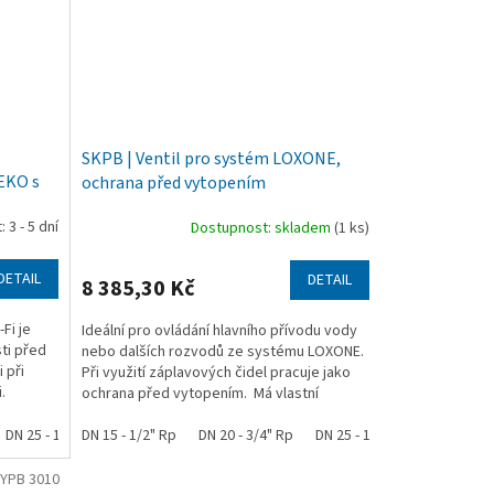
SKPB | Ventil pro systém LOXONE,
EKO s
ochrana před vytopením
 3 - 5 dní
Dostupnost: skladem
(1 ks)
DETAIL
DETAIL
8 385,30 Kč
Fi je
Ideální pro ovládání hlavního přívodu vody
ti před
nebo dalších rozvodů ze systému LOXONE.
 při
Při využití záplavových čidel pracuje jako
.
ochrana před vytopením. Má vlastní
záložní...
DN 25 - 1" Rp
DN 15 - 1/2" Rp
DN 20 - 3/4" Rp
DN 25 - 1" Rp
YPB 3010