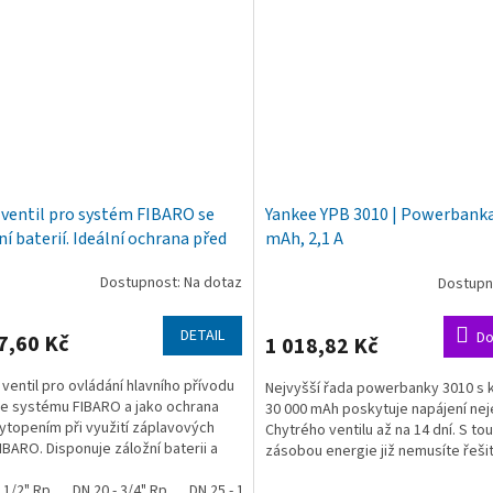
 ventil pro systém FIBARO se
Yankee YPB 3010 | Powerbanka
í baterií. Ideální ochrana před
mAh, 2,1 A
ením.
Dostupnost: Na dotaz
Dostupno
DETAIL
Do
7,60 Kč
1 018,82 Kč
í ventil pro ovládání hlavního přívodu
Nejvyšší řada powerbanky 3010 s 
e systému FIBARO a jako ochrana
30 000 mAh poskytuje napájení nej
ytopením při využití záplavových
Chytrého ventilu až na 14 dní. S to
FIBARO. Disponuje záložní baterii a
zásobou energie již nemusíte řešit,
 i bez...
Vám na cestách...
- 1/2" Rp
DN 20 - 3/4" Rp
DN 25 - 1" Rp