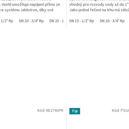
. Ventil umožňuje napájení přímo ze
vhodný pro rozvody vody až do 1”
ce systému Jablotron, díky své
Jako jediné řešení na trhu má zálo
lní spotřebě jen 0,25...
baterii a super-nízkou...
- 1/2" Rp
DN 20 - 3/4" Rp
DN 25 - 1" Rp
DN 15 - 1/2" Rp
DN 20 - 3/4" Rp
Kód:
NE274UPR
Kód:
PSG
Tip