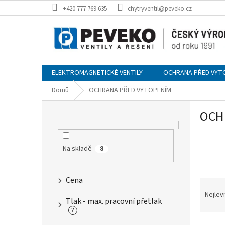
Přejít
+420 777 769 635
chytryventil@peveko.cz
na
obsah
ELEKTROMAGNETICKÉ VENTILY
OCHRANA PŘED VYT
Domů
OCHRANA PŘED VYTOPENÍM
P
OCH
o
s
t
r
Na skladě
8
a
n
Cena
Ř
n
a
í
Nejlev
Tlak - max. pracovní přetlak
z
p
?
e
a