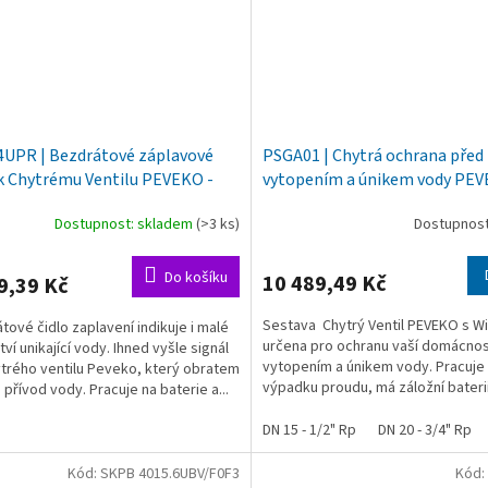
UPR | Bezdrátové záplavové
PSGA01 | Chytrá ochrana před
 k Chytrému Ventilu PEVEKO -
vytopením a únikem vody PEV
Wi-Fi ovládáním přes internet
Dostupnost: skladem
(>3 ks)
Dostupnost:
Průměrné
hodnocení
produktu
Do košíku
10 489,49 Kč
9,39 Kč
je
5,0
Sestava Chytrý Ventil PEVEKO s Wi-
tové čidlo zaplavení indikuje i malé
z
určena pro ochranu vaší domácnos
ví unikající vody. Ihned vyšle signál
5
vytopením a únikem vody. Pracuje i
trého ventilu Peveko, který obratem
hvězdiček.
výpadku proudu, má záložní baterii
 přívod vody. Pracuje na baterie a...
Bezdrátová...
DN 15 - 1/2" Rp
DN 20 - 3/4" Rp
Kód:
SKPB 4015.6UBV/F0F3
Kód: