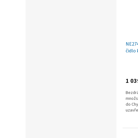
NE274
čidlo
WiFi
1 03
Bezdrá
množst
do Chy
uzavře