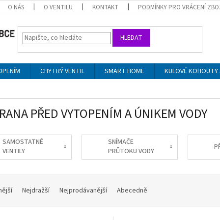
O NÁS
O VENTILU
KONTAKT
PODMÍNKY PRO VRÁCENÍ ZBO
HLEDAT
OPENÍM
CHYTRÝ VENTIL
SMART HOME
KULOVÉ KOHOUTY 
RANA PŘED VYTOPENÍM A ÚNIKEM VODY
SAMOSTATNÉ
SNÍMAČE
P
VENTILY
PRŮTOKU VODY
nější
Nejdražší
Nejprodávanější
Abecedně