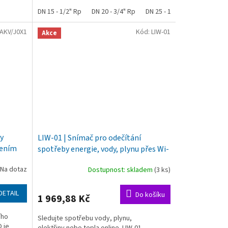
a mobilní...
DN 15 - 1/2" Rp
DN 20 - 3/4" Rp
DN 25 - 1" Rp
AKV/J0X1
Kód:
LIW-01
Akce
my
LIW-01 | Snímač pro odečítání
pením
spotřeby energie, vody, plynu přes Wi-
Fi a Internet
 Na dotaz
Dostupnost: skladem
(3 ks)
DETAIL
Do košíku
1 969,88 Kč
ího
Sledujte spotřebu vody, plynu,
O je