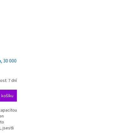
, 30 000
st: 7 dní
 košíku
kapacitou
en
uto
 jsestli