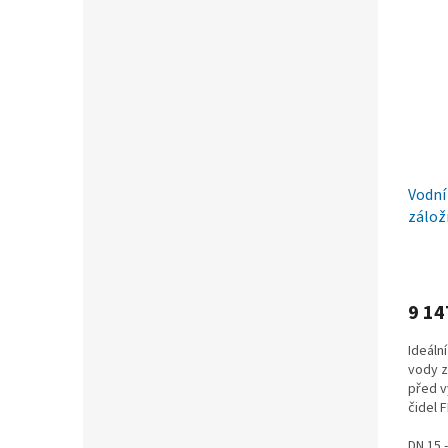
Vodní
záložn
vytop
9 14
Ideáln
vody z
před v
čidel 
pracuje
DN 15 