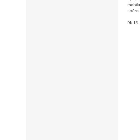
mobilu
sběrni
minimá
DN 15 