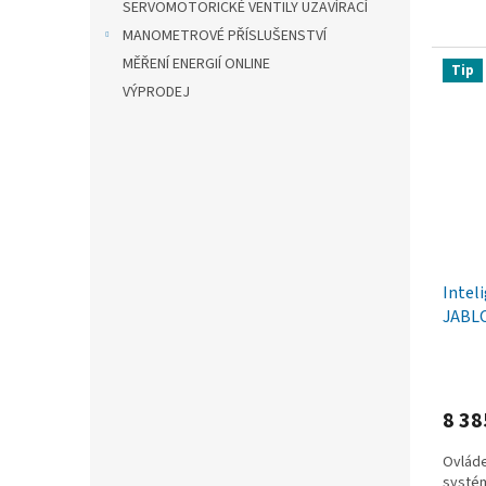
lze vyu
SERVOMOTORICKÉ VENTILY UZAVÍRACÍ
MANOMETROVÉ PŘÍSLUŠENSTVÍ
MĚŘENÍ ENERGIÍ ONLINE
Tip
VÝPRODEJ
Intel
JABLO
vytop
8 38
Ovláde
systém