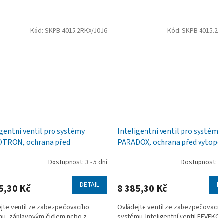
žít možnosti...
lze využít možnosti...
Kód:
SKPB 4015.2RKX/J0J6
Kód:
SKPB 4015.2
igentní ventil pro systémy
Inteligentní ventil pro systé
TRON, ochrana před
PARADOX, ochrana před vyto
ením vodou
vodou
Dostupnost: 3 - 5 dní
Dostupnost:
DETAIL
5,30 Kč
8 385,30 Kč
jte ventil ze zabezpečovacího
Ovládejte ventil ze zabezpečovac
u, záplavovým čidlem nebo z
systému. Inteligentní ventil PEVEK