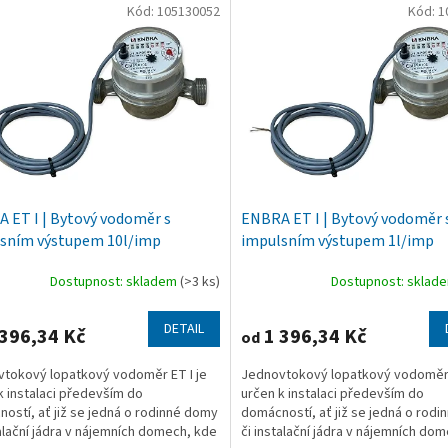
Kód:
105130052
Kód:
1
 ET I | Bytový vodoměr s
ENBRA ET I | Bytový vodoměr 
sním výstupem 10l/imp
impulsním výstupem 1l/imp
Dostupnost: skladem
(>3 ks)
Dostupnost: sklad
DETAIL
396,34 Kč
1 396,34 Kč
od
tokový lopatkový vodoměr ET I je
Jednovtokový lopatkový vodoměr 
k instalaci především do
určen k instalaci především do
ostí, ať již se jedná o rodinné domy
domácností, ať již se jedná o rod
talační jádra v nájemních domech, kde
či instalační jádra v nájemních do