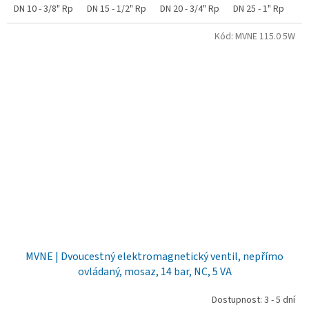
DN 10 - 3/8" Rp
DN 15 - 1/2" Rp
DN 20 - 3/4" Rp
DN 25 - 1" Rp
DN
Kód:
MVNE 115.0 5W
MVNE | Dvoucestný elektromagnetický ventil, nepřímo
ovládaný, mosaz, 14 bar, NC, 5 VA
Dostupnost: 3 - 5 dní