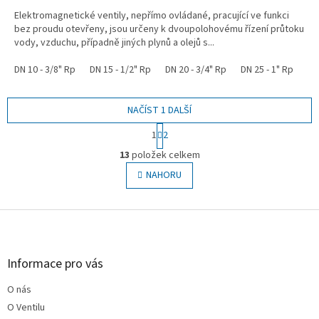
Elektromagnetické ventily, nepřímo ovládané, pracující ve funkci
bez proudu otevřeny, jsou určeny k dvoupolohovému řízení průtoku
vody, vzduchu, případně jiných plynů a olejů s...
DN 10 - 3/8" Rp
DN 15 - 1/2" Rp
DN 20 - 3/4" Rp
DN 25 - 1" Rp
NAČÍST 1 DALŠÍ
S
1
2
t
O
r
13
položek celkem
v
á
l
NAHORU
n
á
k
o
d
v
Z
a
á
c
á
n
í
p
í
p
a
Informace pro vás
r
t
v
O nás
í
k
O Ventilu
y