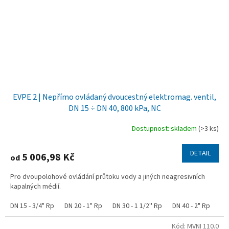
EVPE 2 | Nepřímo ovládaný dvoucestný elektromag. ventil,
DN 15 ÷ DN 40, 800 kPa, NC
Dostupnost: skladem
(>3 ks)
DETAIL
5 006,98 Kč
od
Pro dvoupolohové ovládání průtoku vody a jiných neagresivních
kapalných médií.
DN 15 - 3/4" Rp
DN 20 - 1" Rp
DN 30 - 1 1/2'' Rp
DN 40 - 2" Rp
Kód:
MVNI 110.0