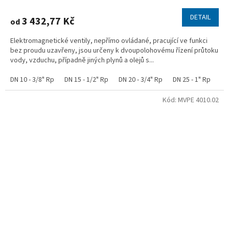
DETAIL
3 432,77 Kč
od
Elektromagnetické ventily, nepřímo ovládané, pracující ve funkci
bez proudu uzavřeny, jsou určeny k dvoupolohovému řízení průtoku
vody, vzduchu, případně jiných plynů a olejů s...
DN 10 - 3/8" Rp
DN 15 - 1/2" Rp
DN 20 - 3/4" Rp
DN 25 - 1" Rp
Kód:
MVPE 4010.02