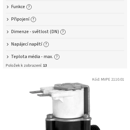
Funkce
?
Připojení
?
Dimenze - světlost (DN)
?
Napájecí napětí
?
Teplota média - max.
?
Položek k zobrazení:
13
V
Kód:
MVPE 2110.01
ý
p
i
s
p
r
o
d