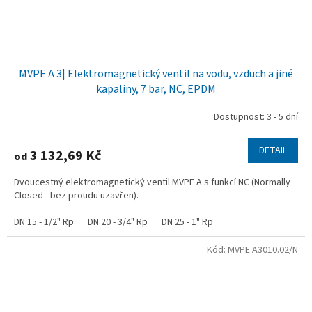
MVPE A 3| Elektromagnetický ventil na vodu, vzduch a jiné
kapaliny, 7 bar, NC, EPDM
Dostupnost: 3 - 5 dní
DETAIL
3 132,69 Kč
od
Dvoucestný elektromagnetický ventil MVPE A s funkcí NC (Normally
Closed - bez proudu uzavřen).
DN 15 - 1/2" Rp
DN 20 - 3/4" Rp
DN 25 - 1" Rp
Kód:
MVPE A3010.02/N