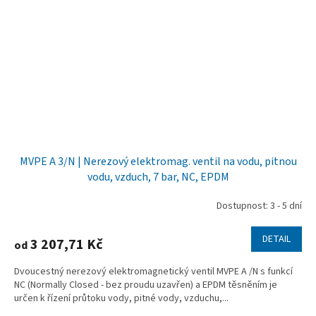
MVPE A 3/N | Nerezový elektromag. ventil na vodu, pitnou
vodu, vzduch, 7 bar, NC, EPDM
Dostupnost: 3 - 5 dní
DETAIL
3 207,71 Kč
od
Dvoucestný nerezový elektromagnetický ventil MVPE A /N s funkcí
NC (Normally Closed - bez proudu uzavřen) a EPDM těsněním je
určen k řízení průtoku vody, pitné vody, vzduchu,...