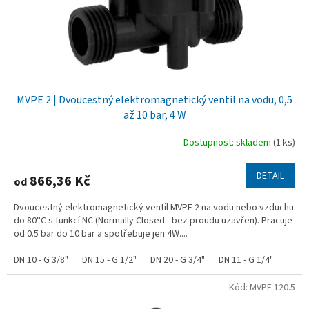
u
k
t
ů
MVPE 2 | Dvoucestný elektromagnetický ventil na vodu, 0,5
až 10 bar, 4 W
Dostupnost: skladem
(1 ks)
DETAIL
866,36 Kč
od
Dvoucestný elektromagnetický ventil MVPE 2 na vodu nebo vzduchu
do 80°C s funkcí NC (Normally Closed - bez proudu uzavřen). Pracuje
od 0.5 bar do 10 bar a spotřebuje jen 4W....
DN 10 - G 3/8"
DN 15 - G 1/2"
DN 20 - G 3/4"
DN 11 - G 1/4"
Kód:
MVPE 120.5