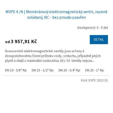
MVPE 4 /N | Membránový elektromagnetický ventil, nuceně
ovládaný, NC - bez proudu uzavřen
Dostupnost: 3 - 5 dní
DETAIL
3 957,91 Kč
od
Dvoucestné elektromagnetické ventily jsou určeny k
dvoupolohovému řízení průtoku vody, vzduchu, případně jiných
plynů a olejů s maximální vuskozitou 20 c St. Ventily nejsou...
DN 10 - 3/8" Rp
DN 15 - 1/2" Rp
DN 20 - 3/4" Rp
DN 25 - 1" Rp
DN
Kód:
EVPE 2015.01