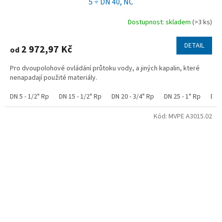
5 ÷ DN 40, NC
Dostupnost: skladem
(>3 ks)
DETAIL
2 972,97 Kč
od
Pro dvoupolohové ovládání průtoku vody, a jiných kapalin, které
nenapadají použité materiály.
DN 5 - 1/2" Rp
DN 15 - 1/2" Rp
DN 20 - 3/4" Rp
DN 25 - 1" Rp
DN 3
Kód:
MVPE A3015.02