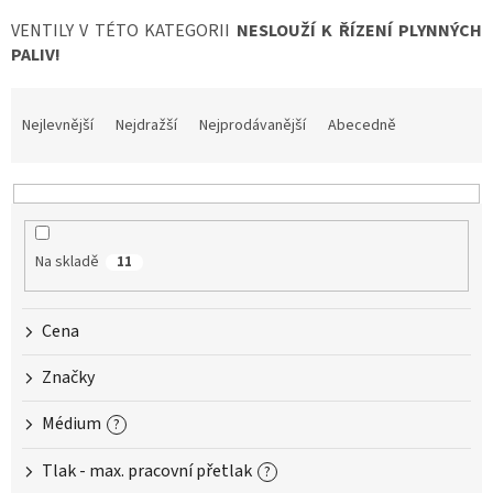
VENTILY V TÉTO KATEGORII
NESLOUŽÍ K ŘÍZENÍ PLYNNÝCH
PALIV!
Ř
a
Nejlevnější
Nejdražší
Nejprodávanější
Abecedně
z
e
n
í
p
Na skladě
11
r
o
d
Cena
u
k
Značky
t
ů
Médium
?
Tlak - max. pracovní přetlak
?