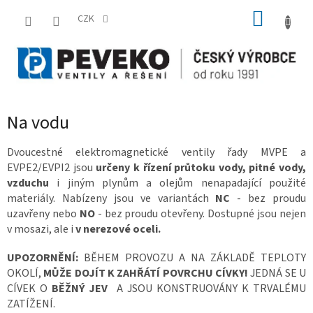
Přejít
NÁKUP
na
CZK
obsah
KOŠÍK
Na vodu
Dvoucestné elektromagnetické ventily řady MVPE a
EVPE2/EVPI2 jsou
určeny
k řízení
průtoku vody, pitné vody,
vzduchu
i jiným plynům a olejům nenapadající použité
materiály. Nabízeny jsou ve variantách
NC
- bez proudu
uzavřeny nebo
NO
- bez proudu otevřeny. Dostupné jsou nejen
v mosazi, ale i
v nerezové oceli.
UPOZORNĚNÍ:
BĚHEM PROVOZU A NA ZÁKLADĚ TEPLOTY
OKOLÍ,
MŮŽE DOJÍT K ZAHŘÁTÍ POVRCHU CÍVKY!
JEDNÁ SE
U
CÍVEK
O
BĚŽNÝ JEV
A JSOU KONSTRUOVÁNY K TRVALÉMU
ZATÍŽENÍ.