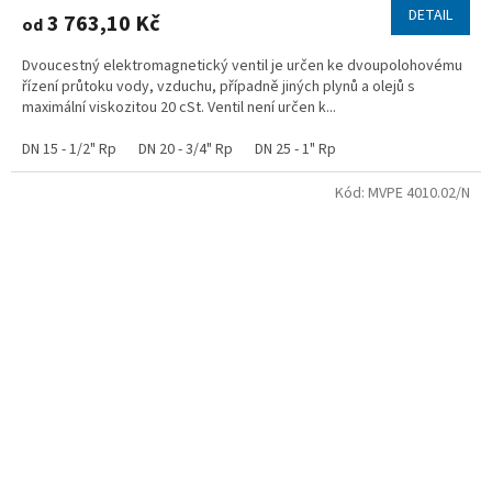
DETAIL
3 763,10 Kč
od
Dvoucestný elektromagnetický ventil je určen ke dvoupolohovému
řízení průtoku vody, vzduchu, případně jiných plynů a olejů s
maximální viskozitou 20 cSt. Ventil není určen k...
DN 15 - 1/2" Rp
DN 20 - 3/4" Rp
DN 25 - 1" Rp
Kód:
MVPE 4010.02/N