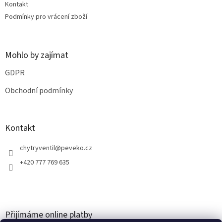
v
Kontakt
ý
Podmínky pro vrácení zboží
p
i
s
u
Mohlo by zajímat
GDPR
Obchodní podmínky
Kontakt
chytryventil
@
peveko.cz
+420 777 769 635
Přijímáme online platby