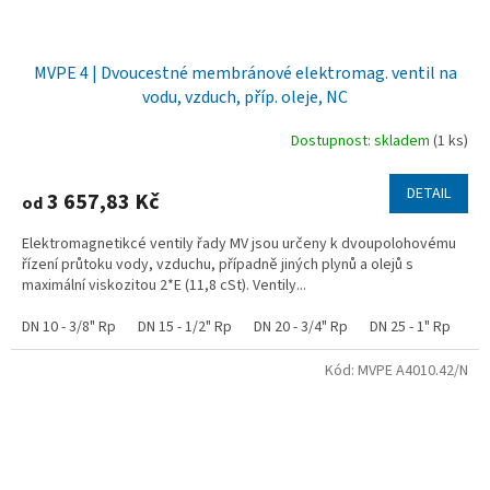
MVPE 4 | Dvoucestné membránové elektromag. ventil na
vodu, vzduch, příp. oleje, NC
Dostupnost: skladem
(1 ks)
DETAIL
3 657,83 Kč
od
Elektromagnetikcé ventily řady MV jsou určeny k dvoupolohovému
řízení průtoku vody, vzduchu, případně jiných plynů a olejů s
maximální viskozitou 2*E (11,8 cSt). Ventily...
DN 10 - 3/8" Rp
DN 15 - 1/2" Rp
DN 20 - 3/4" Rp
DN 25 - 1" Rp
DN
Kód:
MVPE A4010.42/N