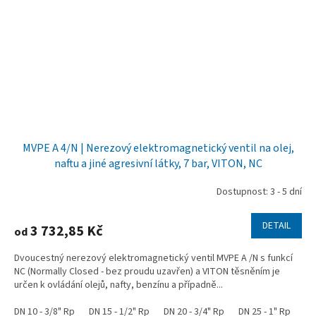
MVPE A 4/N | Nerezový elektromagnetický ventil na olej,
naftu a jiné agresivní látky, 7 bar, VITON, NC
Dostupnost: 3 - 5 dní
DETAIL
3 732,85 Kč
od
Dvoucestný nerezový elektromagnetický ventil MVPE A /N s funkcí
NC (Normally Closed - bez proudu uzavřen) a VITON těsněním je
určen k ovládání olejů, nafty, benzínu a případně...
DN 10 - 3/8" Rp
DN 15 - 1/2" Rp
DN 20 - 3/4" Rp
DN 25 - 1" Rp
DN