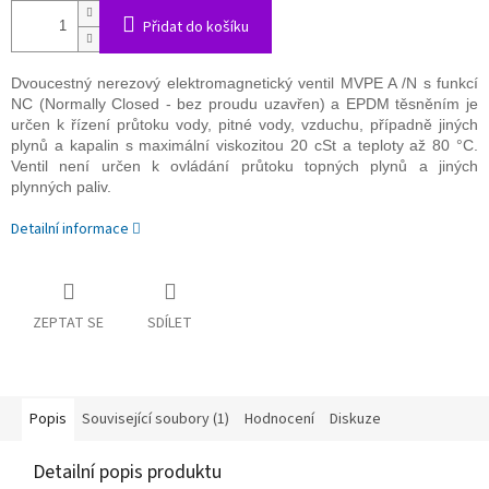
Přidat do košíku
Dvoucestný nerezový elektromagnetický ventil MVPE A /N s funkcí
NC (Normally Closed - bez proudu uzavřen) a EPDM těsněním je
určen k řízení průtoku vody, pitné vody, vzduchu, případně jiných
plynů a kapalin s maximální viskozitou 20 cSt a teploty až 80 °C.
Ventil není určen k ovládání průtoku topných plynů a jiných
plynných paliv.
Detailní informace
ZEPTAT SE
SDÍLET
Popis
Související soubory (1)
Hodnocení
Diskuze
Detailní popis produktu