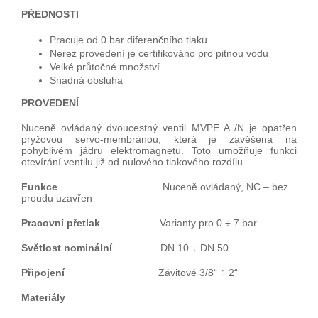
PŘEDNOSTI
Pracuje od 0 bar diferenčního tlaku
Nerez provedení je certifikováno pro pitnou vodu
Velké průtočné množství
Snadná obsluha
PROVEDENÍ
Nuceně ovládaný dvoucestný ventil MVPE A /N je opatřen
pryžovou servo-membránou, která je zavěšena na
pohyblivém jádru elektromagnetu. Toto umožňuje funkci
otevírání ventilu již od nulového tlakového rozdílu.
Funkce
Nuceně ovládaný, NC – bez
proudu uzavřen
Pracovní přetlak
Varianty pro 0 ÷ 7 bar
Světlost nominální
DN 10 ÷ DN 50
Připojení
Závitové 3/8“ ÷ 2“
Materiály