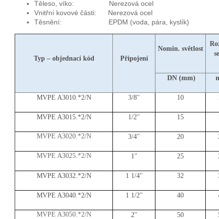
Těleso, víko: Nerezová ocel
Vnitřní kovové části: Nerezová ocel
Těsnění: EPDM (voda, pára, kyslík)
Ro
Nomin. světlost
s
Typ – objednací kód
Připojení
DN (mm)
MVPE A3010.*2/N
3
/8''
10
MVPE A3015.*2/N
1
/2''
15
MVPE A3020.*2/N
3
/4''
20
MVPE A3025.*2/N
1
''
25
MVPE A3032.*2/N
1 1
/4''
32
MVPE A3040.*2/N
1 1
/2''
40
MVPE A3050.*2/N
2''
5
0