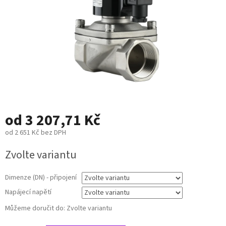
od
3 207,71 Kč
od
2 651 Kč
bez DPH
Měrná
Zvolte variantu
cena:
Dimenze (DN) - připojení
Napájecí napětí
Můžeme doručit do:
Zvolte variantu