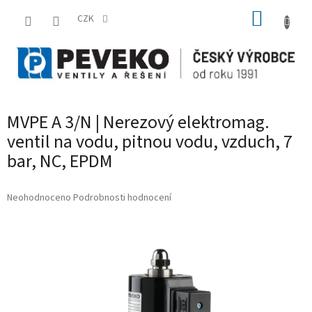
Přejít
NÁKUP
na
CZK
obsah
KOŠÍK
MVPE A 3/N | Nerezový elektromag.
ventil na vodu, pitnou vodu, vzduch, 7
bar, NC, EPDM
Průměrné
Neohodnoceno
Podrobnosti hodnocení
hodnocení
produktu
je
0,0
z
5
hvězdiček.