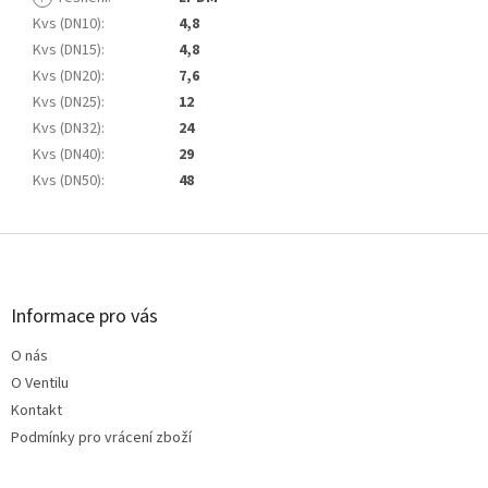
Kvs (DN10)
:
4,8
Kvs (DN15)
:
4,8
Kvs (DN20)
:
7,6
Kvs (DN25)
:
12
Kvs (DN32)
:
24
Kvs (DN40)
:
29
Kvs (DN50)
:
48
Z
á
p
a
Informace pro vás
t
O nás
í
O Ventilu
Kontakt
Podmínky pro vrácení zboží