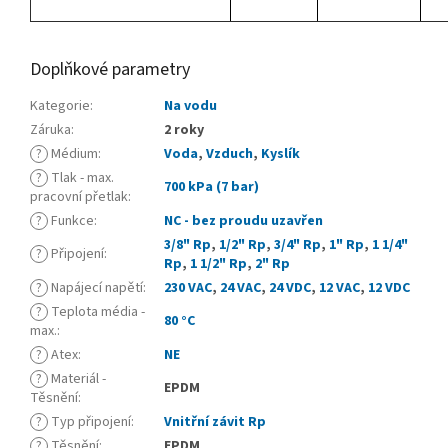
Doplňkové parametry
Kategorie
:
Na vodu
Záruka
:
2 roky
?
Médium
:
Voda
,
Vzduch
,
Kyslík
?
Tlak - max.
700 kPa (7 bar)
pracovní přetlak
:
?
Funkce
:
NC - bez proudu uzavřen
3/8" Rp
,
1/2" Rp
,
3/4" Rp
,
1" Rp
,
1 1/4"
?
Připojení
:
Rp
,
1 1/2" Rp
,
2" Rp
?
Napájecí napětí
:
230 VAC
,
24 VAC
,
24 VDC
,
12 VAC
,
12 VDC
?
Teplota média -
80 °C
max.
:
?
Atex
:
NE
?
Materiál -
EPDM
Těsnění
:
?
Typ připojení
:
Vnitřní závit Rp
?
Těsnění
:
EPDM