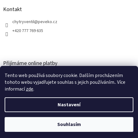
Kontakt
chytryventil
@
peveko.cz
+420 777 769 635
Přijímáme online platby
Tento web používá soubory cookie. Dalším procházením
tohoto webu vyjadřujete souhlas s jejich používáním.. Více
informací
zde
.
Nastavení
Vytvořil Shoptet
Souhlasím
Copyright 2026
PEVEKO
. Všechna práva vyhrazena.