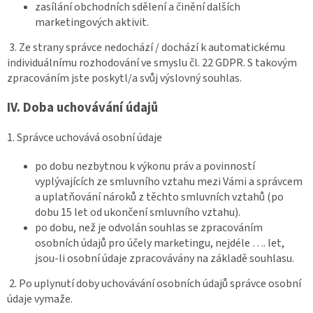
zasílání obchodních sdělení a činění dalších
marketingových aktivit.
3. Ze strany správce nedochází / dochází k automatickému
individuálnímu rozhodování ve smyslu čl. 22 GDPR. S takovým
zpracováním jste poskytl/a svůj výslovný souhlas.
IV.
Doba uchovávání údajů
1. Správce uchovává osobní údaje
po dobu nezbytnou k výkonu práv a povinností
vyplývajících ze smluvního vztahu mezi Vámi a správcem
a uplatňování nároků z těchto smluvních vztahů (po
dobu 15 let od ukončení smluvního vztahu).
po dobu, než je odvolán souhlas se zpracováním
osobních údajů pro účely marketingu, nejdéle …. let,
jsou-li osobní údaje zpracovávány na základě souhlasu.
2. Po uplynutí doby uchovávání osobních údajů správce osobní
údaje vymaže.