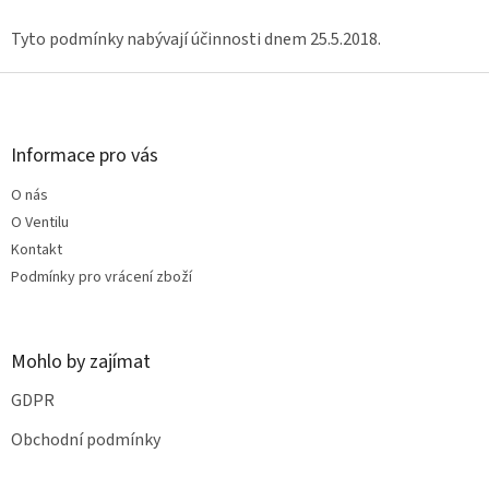
Tyto podmínky nabývají účinnosti dnem 25.5.2018.
Z
á
p
a
Informace pro vás
t
O nás
í
O Ventilu
Kontakt
Podmínky pro vrácení zboží
Mohlo by zajímat
GDPR
Obchodní podmínky