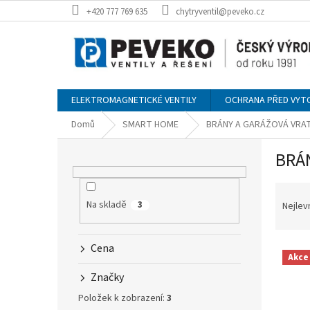
Přejít
+420 777 769 635
chytryventil@peveko.cz
na
obsah
ELEKTROMAGNETICKÉ VENTILY
OCHRANA PŘED VYT
Domů
SMART HOME
BRÁNY A GARÁŽOVÁ VRA
P
BRÁ
o
s
Ř
t
a
r
Na skladě
3
Nejlev
z
a
e
n
V
Cena
n
n
Akce
ý
í
í
Značky
p
p
p
i
r
a
Položek k zobrazení:
3