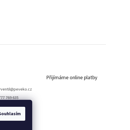
Přijímáme online platby
ventil
@
peveko.cz
777 769 635
Souhlasím