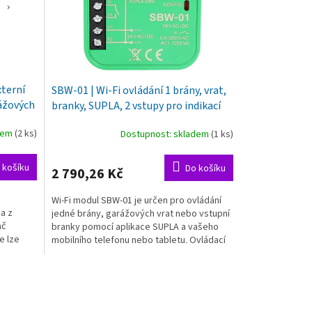
xterní
SBW-01 | Wi-Fi ovládání 1 brány, vrat,
rážových
branky, SUPLA, 2 vstupy pro indikací
cových
koncových poloh
adem
(2 ks)
Dostupnost: skladem
(1 ks)
 košíku
Do košíku
2 790,26 Kč
Wi-Fi modul SBW-01 je určen pro ovládání
a z
jedné brány, garážových vrat nebo vstupní
ač
branky pomocí aplikace SUPLA a vašeho
e lze
mobilního telefonu nebo tabletu. Ovládací
relé až 5A...