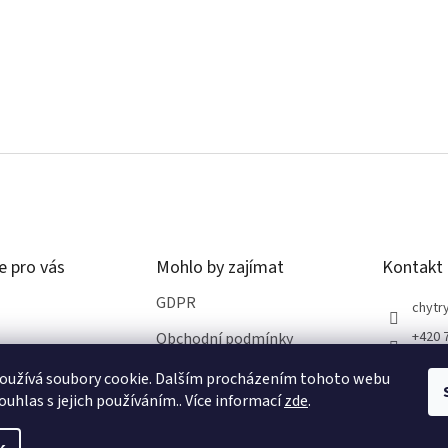
á
d
a
c
í
p
r
v
k
y
v
ý
p
i
s
e pro vás
Mohlo by zajímat
Kontakt
u
GDPR
chytry
+420 
Obchodní podmínky
oužívá soubory cookie. Dalším procházením tohoto webu
ro vrácení zboží
ouhlas s jejich používáním.. Více informací
zde
.