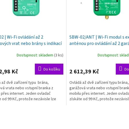
2 | Wi-Fi ovládání až 2
SBW-02/ANT | Wi-Fi modul s e
ových vrat nebo brány s indikací
anténou pro ovládání až 2 ga
vých poloh, SUPLA
vrat nebo brány s indikací kon
Dostupnost: skladem
(3 ks)
Dostupnost: skl
poloh, SUPLA
Do košíku
Do
2,98 Kč
2 612,39 Kč
 až dvě zařízení typu brána,
Ovládá až dvě zařízení typu brána,
vá vrata nebo vstupní branka z
garážová vrata nebo vstupní brank
 přes internet. Jeden ovladač
mobilu přes internet. Jeden ovlad
e od 99 Kč, protože nezávisle lze
získáte od 99 Kč, protože nezávisl
t až 10 mobilních...
připojit až 10 mobilních...
O
v
l