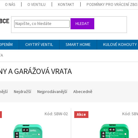
O NÁS
O VENTILU
KONTAKT
PODMÍNKY PRO VRÁCENÍ ZBO
HLEDAT
OPENÍM
CHYTRÝ VENTIL
SMART HOME
KULOVÉ KOHOUTY 
TA
NY A GARÁŽOVÁ VRATA
nější
Nejdražší
Nejprodávanější
Abecedně
Kód:
SBW-02
Kód:
SB
Akce