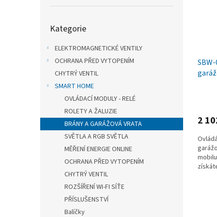
s
o
n
p
d
e
Přeskočit
r
u
l
Kategorie
kategorie
o
k
d
t
ELEKTROMAGNETICKÉ VENTILY
u
ů
OCHRANA PŘED VYTOPENÍM
SBW-0
k
garáž
t
CHYTRÝ VENTIL
konco
ů
SMART HOME
OVLÁDACÍ MODULY - RELÉ
ROLETY A ŽALUZIE
2 10
BRÁNY A GARÁŽOVÁ VRATA
SVĚTLA A RGB SVĚTLA
Ovládá
garážo
MĚŘENÍ ENERGIE ONLINE
mobilu
OCHRANA PŘED VYTOPENÍM
získát
CHYTRÝ VENTIL
připoji
ROZŠÍŘENÍ WI-FI SÍŤE
PŘÍSLUŠENSTVÍ
Balíčky