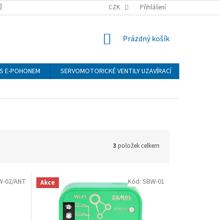
ŽÍ
CZK
Přihlášení
NÁKUPNÍ
Prázdný košík
KOŠÍK
S E-POHONEM
SERVOMOTORICKÉ VENTILY UZAVÍRACÍ
MANOMET
3
položek celkem
W-02/ANT
Kód:
SBW-01
Akce