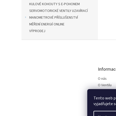
KULOVÉ KOHOUTY S E-POHONEM
SERVOMOTORICKÉ VENTILY UZAVÍRACÍ
MANOMETROVÉ PŘÍSLUŠENSTVÍ
MĚŘENÍ ENERGIÍ ONLINE
VÝPRODEJ
Z
á
p
a
t
Informac
í
O nás
O Ventilu
Kontakt
Tento web p
Podmínky p
vyjadřujete s