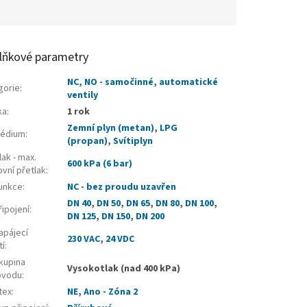
lňkové parametry
NC, NO - samočinné, automatické
gorie
:
ventily
ka
:
1 rok
Zemní plyn (metan)
,
LPG
édium
:
(propan)
,
Svítiplyn
ak - max.
600 kPa (6 bar)
vní přetlak
:
unkce
:
NC - bez proudu uzavřen
DN 40
,
DN 50
,
DN 65
,
DN 80
,
DN 100
,
ipojení
:
DN 125
,
DN 150
,
DN 200
apájecí
230 VAC
,
24 VDC
tí
:
kupina
Vysokotlak (nad 400 kPa)
ovodu
:
tex
:
NE
,
Ano - Zóna 2