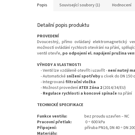
Popis
Související soubory (1)
Hodnocení
Detailní popis produktu
PROVEDENÍ
Dvoucestný, přímo ovládaný elektromagnetický ve
možností ovládání rychlosti otevírání na přání, splňuj
ventil otevře,
po odpojení el. napájení pružina vent
VÝHODY A VLASTNOSTI
- Ventil lze vzdáleně otevřít i uzavřít -
není nutný ma
- Automatické
snížení spotřeby
u cívek do DN 150 
- Integrovaná
filtrační vložka
- Možnost provedení
ATEX
Zóna 2
(2014/34/EU)
-
Regulace rychlosti a koncové spínače
na přání
TECHNICKÉ SPECIFIKACE
Funkce ventilu:
bez proudu uzavřen – NC
Pracovní přetlak:
0 ÷ 600 kPa
Připojení:
příruba PN16, DN 40 ÷ DN 20
Materiály: