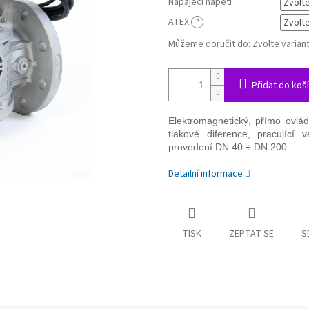
Napájecí napětí
ATEX
?
Můžeme doručit do:
Zvolte varian
Přidat do koš
Elektromagnetický, přímo ovlá
tlakové diference, pracujíc
provedení DN 40 ÷ DN 200.
Detailní informace
TISK
ZEPTAT SE
S