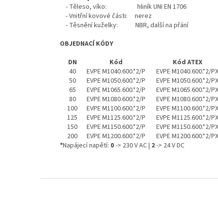
- Těleso, víko: hliník UNI EN 1706
- Vnitřní kovové části: nerez
- Těsnění kuželky: NBR, další na přání
OBJEDNACÍ KÓDY
DN
Kód
Kód ATEX
40
EVPE M1040.600.*2/P
EVPE M1040.600.*2/P
50
EVPE M1050.600.*2/P
EVPE M1050.600.*2/P
65
EVPE M1065.600.*2/P
EVPE M1065.600.*2/P
80
EVPE M1080.600.*2/P
EVPE M1080.600.*2/P
100
EVPE M1100.600.*2/P
EVPE M1100.600.*2/P
125
EVPE M1125.600.*2/P
EVPE M1125.600.*2/P
150
EVPE M1150.600.*2/P
EVPE M1150.600.*2/P
200
EVPE M1200.600.*2/P
EVPE M1200.600.*2/P
*
Napájecí napětí:
0
-> 230 V AC |
2
-> 24 V DC
Z
á
p
a