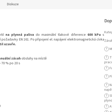
Diskuze
Dop
Kate
ntil
na plynná paliva
do maximální tlakové diference
600 kPa
s
ící požadavky EN 161. Po připojení el. napájení elektromagnetická cívka
Záru
il uzavře.
?
M
?
Tl
nuální zásah
obsluhy na místě
praco
o 70 % po 20 s
?
F
?
Př
?
N
napě
?
S
plyn
0
?
A