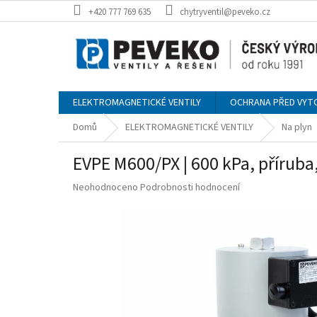
Přejít
+420 777 769 635
chytryventil@peveko.cz
na
obsah
ELEKTROMAGNETICKÉ VENTILY
OCHRANA PŘED VYT
Domů
ELEKTROMAGNETICKÉ VENTILY
Na plyn
EVPE M600/PX | 600 kPa, přírub
Průměrné
Neohodnoceno
Podrobnosti hodnocení
hodnocení
produktu
je
0,0
z
5
hvězdiček.