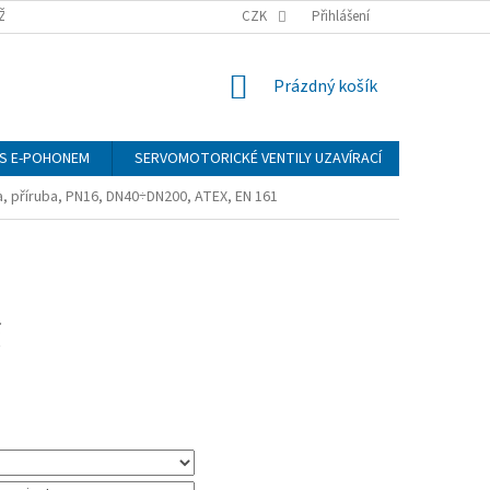
ŽÍ
CZK
Přihlášení
NÁKUPNÍ
Prázdný košík
KOŠÍK
S E-POHONEM
SERVOMOTORICKÉ VENTILY UZAVÍRACÍ
MANOMET
a, příruba, PN16, DN40÷DN200, ATEX, EN 161
č