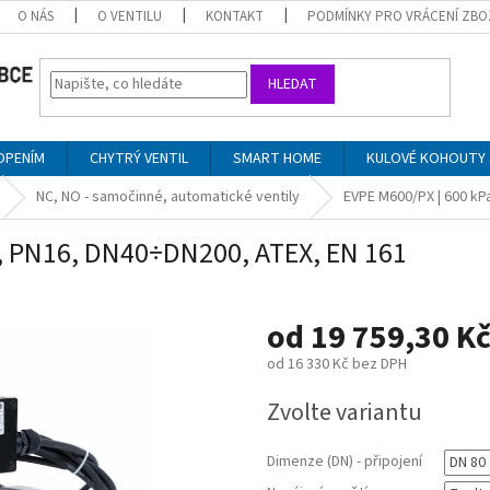
O NÁS
O VENTILU
KONTAKT
PODMÍNKY PRO VRÁCENÍ ZBO
HLEDAT
OPENÍM
CHYTRÝ VENTIL
SMART HOME
KULOVÉ KOHOUTY 
NC, NO - samočinné, automatické ventily
EVPE M600/PX | 600 kP
a, PN16, DN40÷DN200, ATEX, EN 161
od
19 759,30 K
od
16 330 Kč
bez DPH
Měrná
Zvolte variantu
cena:
Dimenze (DN) - připojení