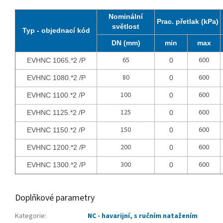
Nominální
Prac. přetlak (kPa)
světlost
Typ - objednací kód
DN (mm)
min
max
65
600
EVHNC 1065.*2 /P
0
80
600
EVHNC 1080.*2 /P
0
100
600
EVHNC 1100.*2 /P
0
125
600
EVHNC 1125.*2 /P
0
150
600
EVHNC 1150.*2 /P
0
200
600
EVHNC 1200.*2 /P
0
300
600
EVHNC 1300.*2 /P
0
Doplňkové parametry
Kategorie
:
NC - havarijní, s ručním natažením