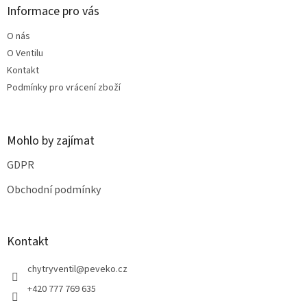
a
Informace pro vás
t
O nás
í
O Ventilu
Kontakt
Podmínky pro vrácení zboží
Mohlo by zajímat
GDPR
Obchodní podmínky
Kontakt
chytryventil
@
peveko.cz
+420 777 769 635