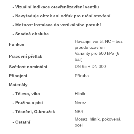
- Vizuální indikace otevření/zavření ventilu
- Nevyžaduje obtok ani odfuk pro ruční otevření
- Možnost instalace do vertikálního potrubí
- Snadná obsluha
Havarijní ventil, NC – bez
Funkce
proudu uzavřen
Varianty pro 600 kPa (6
Pracovní přetlak
bar)
DN 65 ÷ DN 300
Světlost nominální
Připojení
Příruba
Materiály
- Těleso, víko
Hliník
- Pružina a píst
Nerez
- Těsnění, O-kroužek
NBR
Mosaz, hliník, pokovená
- Ostatní
ocel