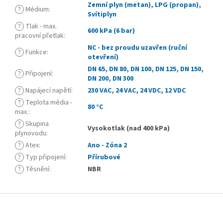
Zemní plyn (metan)
,
LPG (propan)
,
?
Médium
:
Svítiplyn
?
Tlak - max.
600 kPa (6 bar)
pracovní přetlak
:
NC - bez proudu uzavřen (ruční
?
Funkce
:
otevření)
DN 65
,
DN 80
,
DN 100
,
DN 125
,
DN 150
,
?
Připojení
:
DN 200
,
DN 300
?
Napájecí napětí
:
230 VAC
,
24 VAC
,
24 VDC
,
12 VDC
?
Teplota média -
80 °C
max.
:
?
Skupina
Vysokotlak (nad 400 kPa)
plynovodu
:
?
Atex
:
Ano - Zóna 2
?
Typ připojení
:
Přírubové
?
Těsnění
:
NBR
Z
á
p