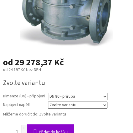
od
29 278,37 Kč
od
24 197 Kč
bez DPH
Měrná
Zvolte variantu
cena:
Dimenze (DN) - připojení
Napájecí napětí
Můžeme doručit do:
Zvolte variantu
Přidat do košíku