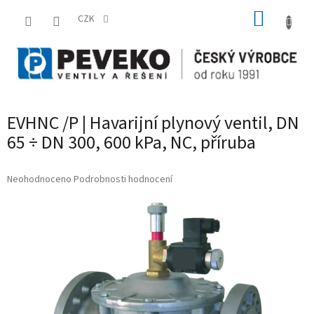
Přejít
NÁKUP
na
CZK
obsah
KOŠÍK
EVHNC /P | Havarijní plynový ventil, DN
65 ÷ DN 300, 600 kPa, NC, příruba
Průměrné
Neohodnoceno
Podrobnosti hodnocení
hodnocení
produktu
je
0,0
z
5
hvězdiček.