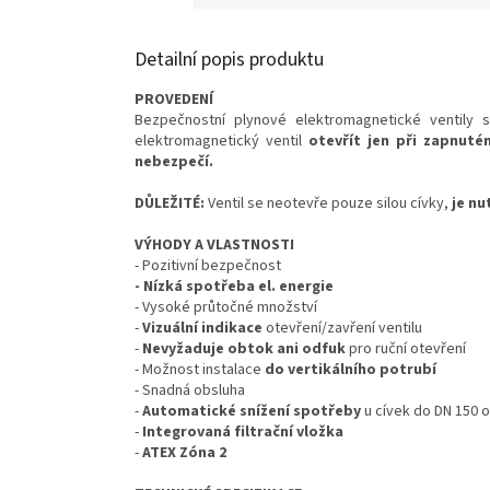
Detailní popis produktu
PROVEDENÍ
Bezpečnostní plynové elektromagnetické ventily 
elektromagnetický ventil
otevřít jen při zapnuté
nebezpečí.
DŮLEŽITÉ:
Ventil se neotevře pouze silou cívky,
je nu
VÝHODY A VLASTNOSTI
- Pozitivní bezpečnost
- Nízká spotřeba el. energie
- Vysoké průtočné množství
-
Vizuální indikace
otevření/zavření ventilu
-
Nevyžaduje obtok ani odfuk
pro ruční otevření
- Možnost instalace
do vertikálního potrubí
- Snadná obsluha
-
Automatické snížení spotřeby
u cívek do DN 150 o
-
Integrovaná filtrační vložka
-
ATEX Zóna 2