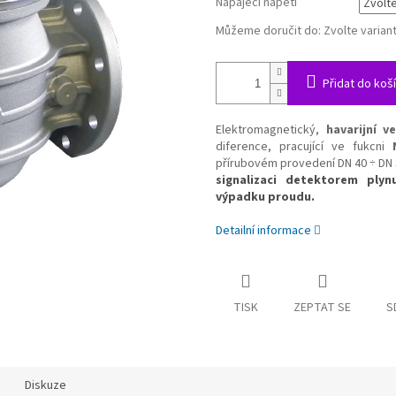
Napájecí napětí
Můžeme doručit do:
Zvolte varian
Přidat do koš
Elektromagnetický,
havarijní ve
diference, pracující ve fukcni
přírubovém provedení DN 40 ÷ DN
signalizaci detektorem ply
výpadku proudu.
Detailní informace
TISK
ZEPTAT SE
S
Diskuze