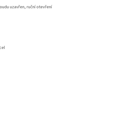
du uzavřen, ruční otevření
el