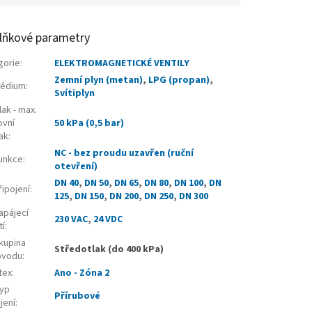
lňkové parametry
gorie
:
ELEKTROMAGNETICKÉ VENTILY
Zemní plyn (metan)
,
LPG (propan)
,
édium
:
Svítiplyn
ak - max.
ovní
50 kPa (0,5 bar)
ak
:
NC - bez proudu uzavřen (ruční
unkce
:
otevření)
DN 40
,
DN 50
,
DN 65
,
DN 80
,
DN 100
,
DN
ipojení
:
125
,
DN 150
,
DN 200
,
DN 250
,
DN 300
apájecí
230 VAC
,
24 VDC
tí
:
kupina
Středotlak (do 400 kPa)
ovodu
:
tex
:
Ano - Zóna 2
yp
Přírubové
jení
: