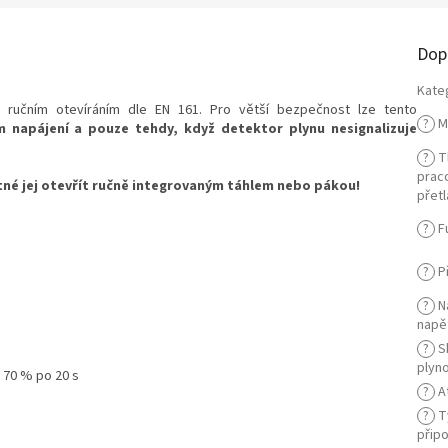
Dop
Kate
s ručním otevíráním dle EN 161. Pro větší bezpečnost lze tento
?
M
m napájení a pouze tehdy, když detektor plynu nesignalizuje
?
Tl
prac
tné jej otevřít ručně integrovaným táhlem nebo pákou!
přetl
?
F
?
Př
?
N
napě
?
S
plyn
 70 % po 20 s
?
A
?
T
připo