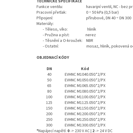
TECHNICKÉ SPECIFIKACE
Funkce ventilu: havarijní ventil, NC - bez prou
Pracovní přetlak: 0 ÷ 50 kPa (0,5 bar)
Připojení: přírubové, DN 40 ÷ DN 300
Materiály:
- Těleso, víko: hliník
- Pružina a píst: nerez
- Těsnění a O-kroužek: NBR
- Ostatní: mosaz, hliník, pokovená oc
OBJEDNACÍ KÓDY
DN
Kód
40
EVHNC M1040.050.*2/PX
50
EVHNC M1050.050.*2/PX
65
EVHNC M1065.050.*2/PX
80
EVHNC M1080.050.*2/PX
100
EVHNC M1100.050.*2/PX
125
EVHNC M1125.050.*2/PX
150
EVHNC M1150.050.*2/PX
200
EVHNC M1200.050.*2/PX
250
EVHNC M1250.050.*2/PX
300
EVHNC M1300.050.*2/PX
*
Napájecí napětí:
0
-> 230 V AC |
2
-> 24 V DC