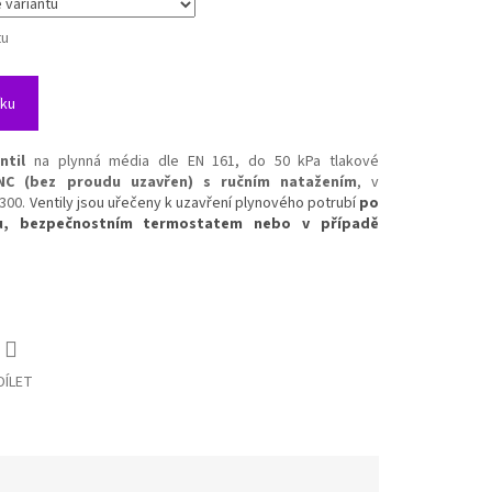
tu
íku
ntil
na plynná média dle EN 161, do 50 kPa tlakové
NC (bez proudu uzavřen) s ručním natažením
, v
 300.
Ventily jsou uřečeny k uzavření plynového potrubí
po
nu, bezpečnostním termostatem nebo v případě
DÍLET