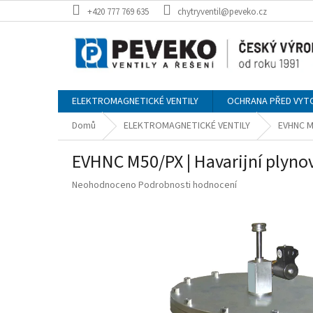
Přejít
+420 777 769 635
chytryventil@peveko.cz
na
obsah
ELEKTROMAGNETICKÉ VENTILY
OCHRANA PŘED VYT
Domů
ELEKTROMAGNETICKÉ VENTILY
EVHNC M5
EVHNC M50/PX | Havarijní plynov
Průměrné
Neohodnoceno
Podrobnosti hodnocení
hodnocení
produktu
je
0,0
z
5
hvězdiček.