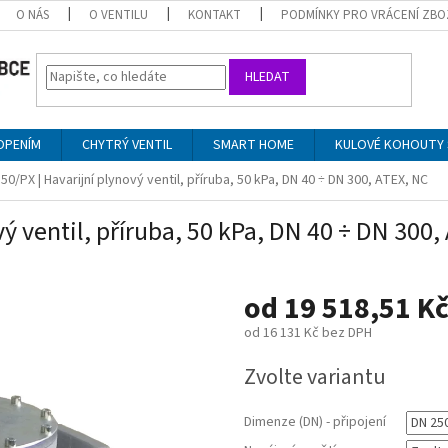
O NÁS
O VENTILU
KONTAKT
PODMÍNKY PRO VRÁCENÍ ZBO
HLEDAT
OPENÍM
CHYTRÝ VENTIL
SMART HOME
KULOVÉ KOHOUTY 
0/PX | Havarijní plynový ventil, příruba, 50 kPa, DN 40 ÷ DN 300, ATEX, NC
ý ventil, příruba, 50 kPa, DN 40 ÷ DN 300,
od
19 518,51 K
od
16 131 Kč
bez DPH
Měrná
Zvolte variantu
cena:
Dimenze (DN) - připojení