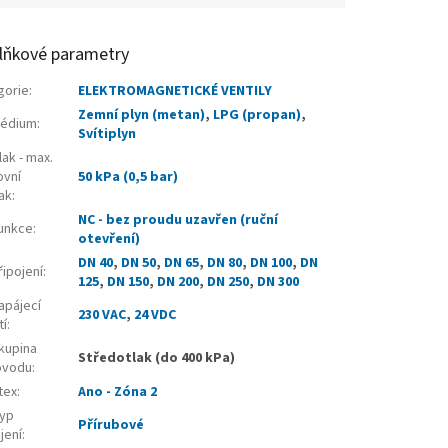
lňkové parametry
gorie
:
ELEKTROMAGNETICKÉ VENTILY
Zemní plyn (metan)
,
LPG (propan)
,
édium
:
Svítiplyn
ak - max.
ovní
50 kPa (0,5 bar)
ak
:
NC - bez proudu uzavřen (ruční
unkce
:
otevření)
DN 40
,
DN 50
,
DN 65
,
DN 80
,
DN 100
,
DN
ipojení
:
125
,
DN 150
,
DN 200
,
DN 250
,
DN 300
apájecí
230 VAC
,
24 VDC
tí
:
kupina
Středotlak (do 400 kPa)
ovodu
:
tex
:
Ano - Zóna 2
yp
Přírubové
jení
: