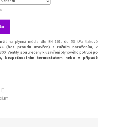
tu
íku
ntil
na plynná média dle EN 161, do 50 kPa tlakové
NC (bez proudu uzavřen) s ručním natažením
, v
 300.
Ventily jsou uřečeny k uzavření plynového potrubí
po
nu, bezpečnostním termostatem nebo v případě
DÍLET