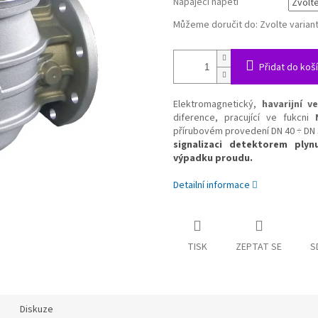
Napájecí napětí
Můžeme doručit do:
Zvolte varian
Přidat do koš
Elektromagnetický,
havarijní ve
diference, pracující ve fukcni
přírubovém provedení DN 40 ÷ DN
signalizaci detektorem ply
výpadku proudu.
Detailní informace
TISK
ZEPTAT SE
S
Diskuze