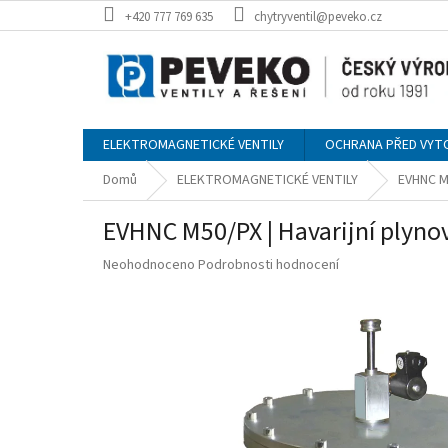
Přejít
+420 777 769 635
chytryventil@peveko.cz
na
obsah
ELEKTROMAGNETICKÉ VENTILY
OCHRANA PŘED VYT
Domů
ELEKTROMAGNETICKÉ VENTILY
EVHNC M5
EVHNC M50/PX | Havarijní plynov
Průměrné
Neohodnoceno
Podrobnosti hodnocení
hodnocení
produktu
je
0,0
z
5
hvězdiček.