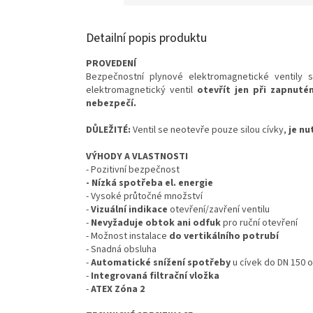
Detailní popis produktu
PROVEDENÍ
Bezpečnostní plynové elektromagnetické ventily 
elektromagnetický ventil
otevřít jen při zapnuté
nebezpečí.
DŮLEŽITÉ:
Ventil se neotevře pouze silou cívky,
je nu
VÝHODY A VLASTNOSTI
- Pozitivní bezpečnost
- Nízká spotřeba el. energie
- Vysoké průtočné množství
-
Vizuální indikace
otevření/zavření ventilu
-
Nevyžaduje obtok ani odfuk
pro ruční otevření
- Možnost instalace
do vertikálního potrubí
- Snadná obsluha
-
Automatické snížení spotřeby
u cívek do DN 150 o
-
Integrovaná filtrační vložka
-
ATEX Zóna 2