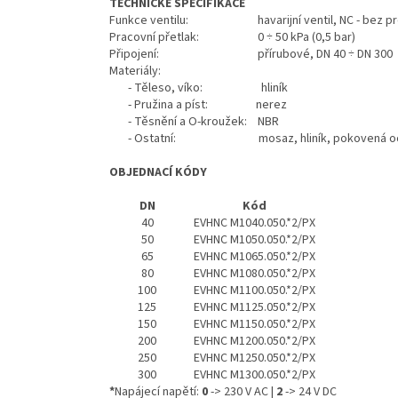
TECHNICKÉ SPECIFIKACE
Funkce ventilu: havarijní ventil, NC - bez prou
Pracovní přetlak: 0 ÷ 50 kPa (0,5 bar)
Připojení: přírubové, DN 40 ÷ DN 300
Materiály:
- Těleso, víko: hliník
- Pružina a píst: nerez
- Těsnění a O-kroužek: NBR
- Ostatní: mosaz, hliník, pokovená oc
OBJEDNACÍ KÓDY
DN
Kód
40
EVHNC M1040.050.*2/PX
50
EVHNC M1050.050.*2/PX
65
EVHNC M1065.050.*2/PX
80
EVHNC M1080.050.*2/PX
100
EVHNC M1100.050.*2/PX
125
EVHNC M1125.050.*2/PX
150
EVHNC M1150.050.*2/PX
200
EVHNC M1200.050.*2/PX
250
EVHNC M1250.050.*2/PX
300
EVHNC M1300.050.*2/PX
*
Napájecí napětí:
0
-> 230 V AC |
2
-> 24 V DC