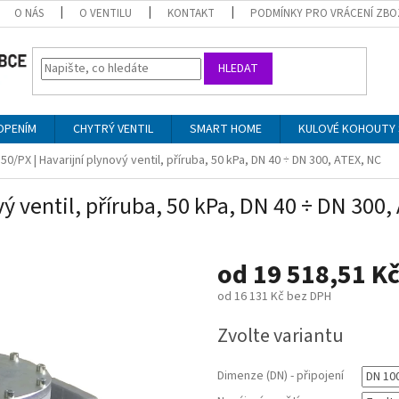
O NÁS
O VENTILU
KONTAKT
PODMÍNKY PRO VRÁCENÍ ZBO
HLEDAT
OPENÍM
CHYTRÝ VENTIL
SMART HOME
KULOVÉ KOHOUTY 
0/PX | Havarijní plynový ventil, příruba, 50 kPa, DN 40 ÷ DN 300, ATEX, NC
ý ventil, příruba, 50 kPa, DN 40 ÷ DN 300,
od
19 518,51 K
od
16 131 Kč
bez DPH
Měrná
Zvolte variantu
cena:
Dimenze (DN) - připojení