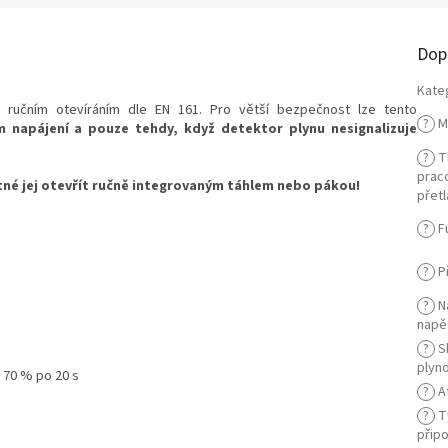
Dop
Kate
s ručním otevíráním dle EN 161. Pro větší bezpečnost lze tento
?
M
m napájení a pouze tehdy, když detektor plynu nesignalizuje
?
Tl
prac
tné jej otevřít ručně integrovaným táhlem nebo pákou!
přetl
?
F
?
Př
?
N
napě
?
S
plyn
 70 % po 20 s
?
A
?
T
připo