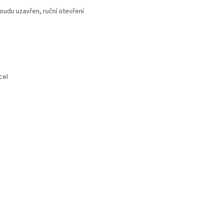
du uzavřen, ruční otevření
el