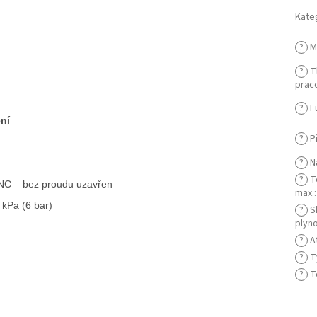
Kate
?
M
?
Tl
praco
?
F
ní
?
Př
?
Na
?
Te
, NC – bez proudu uzavřen
max.
:
 kPa (6 bar)
?
S
plyn
?
A
?
Ty
?
T