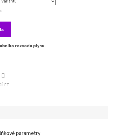
tu
íku
ubního rozvodu plynu.
DÍLET
lňkové parametry