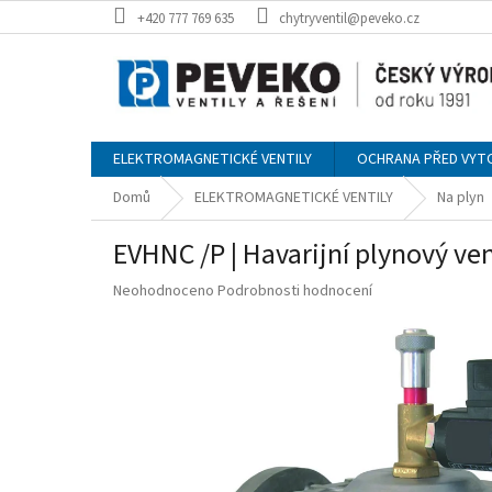
Přejít
+420 777 769 635
chytryventil@peveko.cz
na
obsah
ELEKTROMAGNETICKÉ VENTILY
OCHRANA PŘED VYT
Domů
ELEKTROMAGNETICKÉ VENTILY
Na plyn
EVHNC /P | Havarijní plynový ven
Průměrné
Neohodnoceno
Podrobnosti hodnocení
hodnocení
produktu
je
0,0
z
5
hvězdiček.