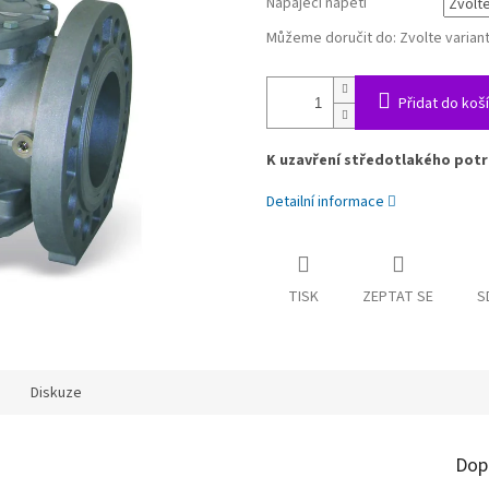
Napájecí napětí
Můžeme doručit do:
Zvolte varian
Přidat do koš
K uzavření středotlakého potr
Detailní informace
TISK
ZEPTAT SE
S
Diskuze
Dop