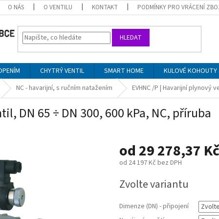
O NÁS
O VENTILU
KONTAKT
PODMÍNKY PRO VRÁCENÍ ZBO
HLEDAT
OPENÍM
CHYTRÝ VENTIL
SMART HOME
KULOVÉ KOHOUTY 
NC - havarijní, s ručním natažením
EVHNC /P | Havarijní plynový ve
til, DN 65 ÷ DN 300, 600 kPa, NC, příruba
od
29 278,37 K
od
24 197 Kč
bez DPH
Měrná
Zvolte variantu
cena:
Dimenze (DN) - připojení