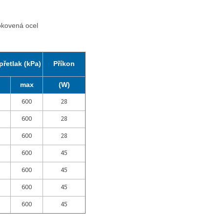
okovená ocel
přetlak (kPa)
Příkon
n
max
(W)
600
28
600
28
600
28
600
45
600
45
600
45
600
45