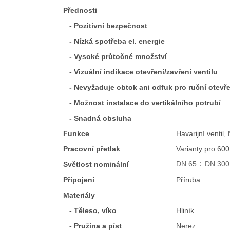
Přednosti
- Pozitivní bezpečnost
- Nízká spotřeba el. energie
- Vysoké průtočné množství
- Vizuální indikace otevření/zavření ventilu
- Nevyžaduje obtok ani odfuk pro ruční otevře
- Možnost instalace do vertikálního potrubí
- Snadná obsluha
Funkce
Havarijní ventil
Pracovní přetlak
Varianty pro 600
DN 65 ÷ DN 300
Světlost nominální
Připojení
Příruba
Materiály
- Těleso, víko
Hliník
- Pružina a píst
Nerez