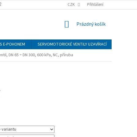
ŽÍ
CZK
Přihlášení
NÁKUPNÍ
Prázdný košík
KOŠÍK
S E-POHONEM
SERVOMOTORICKÉ VENTILY UZAVÍRACÍ
MANOMET
ntil, DN 65 ÷ DN 300, 600 kPa, NC, příruba
č