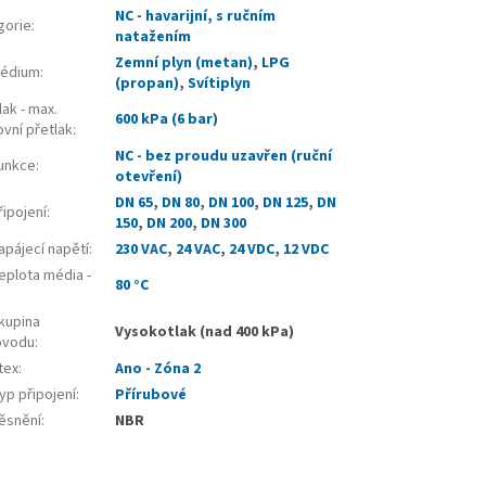
NC - havarijní, s ručním
gorie
:
natažením
Zemní plyn (metan)
,
LPG
édium
:
(propan)
,
Svítiplyn
ak - max.
600 kPa (6 bar)
vní přetlak
:
NC - bez proudu uzavřen (ruční
unkce
:
otevření)
DN 65
,
DN 80
,
DN 100
,
DN 125
,
DN
ipojení
:
150
,
DN 200
,
DN 300
pájecí napětí
:
230 VAC
,
24 VAC
,
24 VDC
,
12 VDC
plota média -
80 °C
kupina
Vysokotlak (nad 400 kPa)
ovodu
:
tex
:
Ano - Zóna 2
p připojení
:
Přírubové
ěsnění
:
NBR