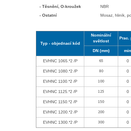
- Těsnění, O-kroužek
NBR
- Ostatní
Mosaz, hliník, p
Nominální
Prac. 
světlost
Typ - objednací kód
DN (mm)
mi
65
EVHNC 1065.*2 /P
0
80
EVHNC 1080.*2 /P
0
100
EVHNC 1100.*2 /P
0
125
EVHNC 1125.*2 /P
0
150
EVHNC 1150.*2 /P
0
200
EVHNC 1200.*2 /P
0
300
EVHNC 1300.*2 /P
0