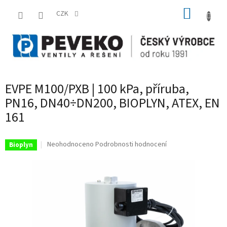
Přejít
NÁKUP
na
CZK
obsah
KOŠÍK
EVPE M100/PXB | 100 kPa, příruba,
PN16, DN40÷DN200, BIOPLYN, ATEX, EN
161
Průměrné
Neohodnoceno
Podrobnosti hodnocení
Bioplyn
hodnocení
produktu
je
0,0
z
5
hvězdiček.