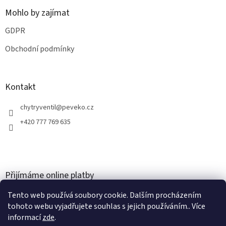
Mohlo by zajímat
GDPR
Obchodní podmínky
Kontakt
chytryventil
@
peveko.cz
+420 777 769 635
Přijímáme online platby
Tento web používá soubory cookie. Dalším procházením
tohoto webu vyjadřujete souhlas s jejich používáním.. Více
informací
zde
.