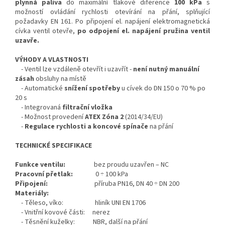
plynná paliva
do maximální tlakové diference
100 kPa
s
možností ovládání rychlosti otevírání na přání, splňující
požadavky EN 161. Po připojení el. napájení elektromagnetická
cívka ventil otevře,
po odpojení el. napájení pružina ventil
uzavře.
VÝHODY A VLASTNOSTI
- Ventil lze vzdáleně otevřít i uzavřít -
není nutný manuální
zásah
obsluhy na místě
- Automatické
snížení spotřeby
u cívek do DN 150 o 70 % po
20 s
- Integrovaná
filtrační vložka
- Možnost provedení
ATEX
Zóna 2
(2014/34/EU)
-
Regulace rychlosti a koncové spínače
na přání
TECHNICKÉ SPECIFIKACE
Funkce ventilu:
bez proudu uzavřen – NC
Pracovní přetlak:
0 ÷ 100 kPa
Připojení:
příruba PN16, DN 40 ÷ DN 200
Materiály:
- Těleso, víko: hliník UNI EN 1706
- Vnitřní kovové části: nerez
- Těsnění kuželky: NBR, další na přání