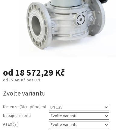
od
18 572,29 Kč
od
15 349 Kč
bez DPH
Měrná
Zvolte variantu
cena:
Dimenze (DN) - připojení
Napájecí napětí
ATEX
?