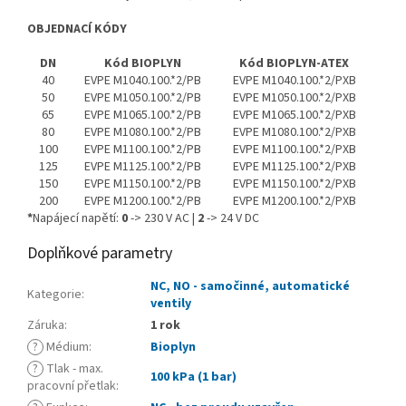
OBJEDNACÍ KÓDY
DN
Kód BIOPLYN
Kód BIOPLYN-ATEX
40
EVPE M1040.100.*2/PB
EVPE M1040.100.*2/PXB
50
EVPE M1050.100.*2/PB
EVPE M1050.100.*2/PXB
65
EVPE M1065.100.*2/PB
EVPE M1065.100.*2/PXB
80
EVPE M1080.100.*2/PB
EVPE M1080.100.*2/PXB
100
EVPE M1100.100.*2/PB
EVPE M1100.100.*2/PXB
125
EVPE M1125.100.*2/PB
EVPE M1125.100.*2/PXB
150
EVPE M1150.100.*2/PB
EVPE M1150.100.*2/PXB
200
EVPE M1200.100.*2/PB
EVPE M1200.100.*2/PXB
*
Napájecí napětí:
0
-> 230 V AC |
2
-> 24 V DC
Doplňkové parametry
NC, NO - samočinné, automatické
Kategorie
:
ventily
Záruka
:
1 rok
?
Médium
:
Bioplyn
?
Tlak - max.
100 kPa (1 bar)
pracovní přetlak
: