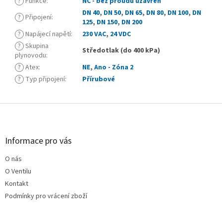
?
Funkce
:
NC - bez proudu uzavřen
DN 40
,
DN 50
,
DN 65
,
DN 80
,
DN 100
,
DN
?
Připojení
:
125
,
DN 150
,
DN 200
?
Napájecí napětí
:
230 VAC
,
24 VDC
?
Skupina
Středotlak (do 400 kPa)
plynovodu
:
?
Atex
:
NE
,
Ano - Zóna 2
?
Typ připojení
:
Přírubové
Z
á
p
a
Informace pro vás
t
O nás
í
O Ventilu
Kontakt
Podmínky pro vrácení zboží