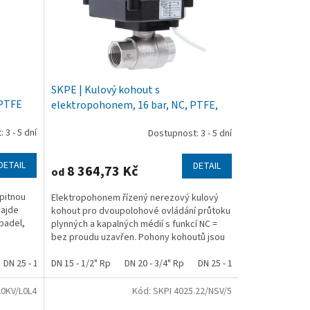
SKPE | Kulový kohout s
 PTFE
elektropohonem, 16 bar, NC, PTFE,
nerez
 3 - 5 dní
Dostupnost: 3 - 5 dní
DETAIL
DETAIL
8 364,73 Kč
od
pitnou
Elektropohonem řízený nerezový kulový
najde
kohout pro dvoupolohové ovládání průtoku
padel,
plynných a kapalných médií s funkcí NC =
bez proudu uzavřen. Pohony kohoutů jsou
vybaveny kontakty...
DN 25 - 1" Rp
DN 15 - 1/2" Rp
DN 20 - 3/4" Rp
DN 25 - 1" Rp
DN 32 - 1 1/
20KV/L0L4
Kód:
SKPI 4025.22/NSV/5