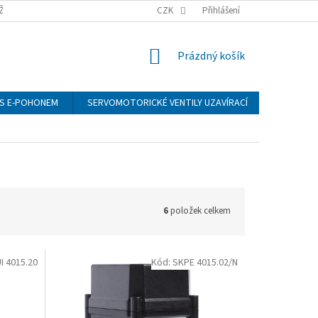
ŽÍ
CZK
Přihlášení
NÁKUPNÍ
Prázdný košík
KOŠÍK
S E-POHONEM
SERVOMOTORICKÉ VENTILY UZAVÍRACÍ
MANOMET
6
položek celkem
I 4015.20
Kód:
SKPE 4015.02/N