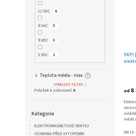
12 VDC
6
9 VAC
5
9 VDC
5
SKPI 
5 VDC
2
elekt
nerez
Teplota média - max.
?
VYMAZAT FILTRY
8 
Položek k zobrazení:
6
od
Elekt
Přeskočit
nerezo
Kategorie
kategorie
ovládá
médií 
Pohony
ELEKTROMAGNETICKÉ VENTILY
DN 15 
OCHRANA PŘED VYTOPENÍM