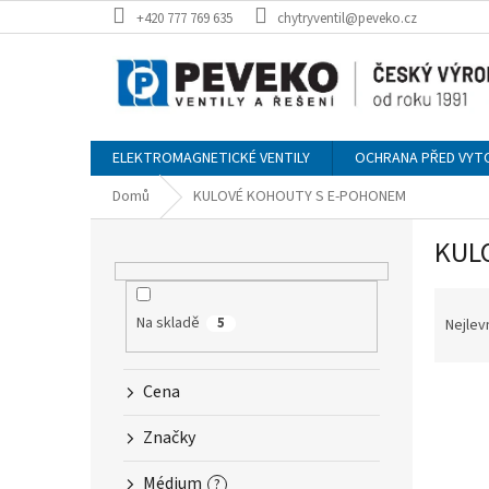
Přejít
+420 777 769 635
chytryventil@peveko.cz
na
obsah
ELEKTROMAGNETICKÉ VENTILY
OCHRANA PŘED VYT
Domů
KULOVÉ KOHOUTY S E-POHONEM
P
KUL
o
s
Ř
t
a
r
Na skladě
5
Nejlev
z
a
e
n
V
Cena
n
n
ý
í
í
Značky
p
p
p
i
r
a
Médium
?