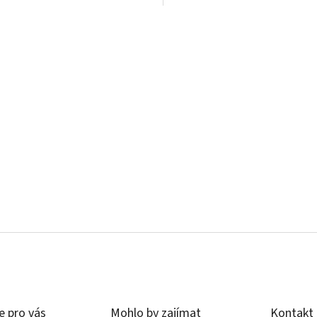
O
v
l
á
d
a
c
í
e pro vás
Mohlo by zajímat
Kontakt