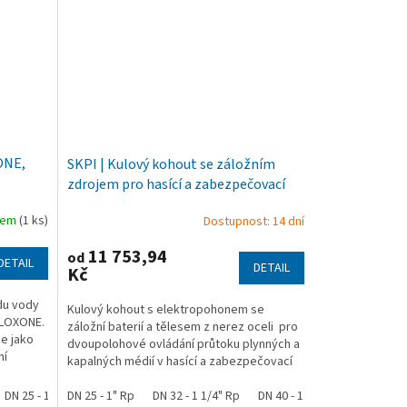
ONE,
SKPI | Kulový kohout se záložním
zdrojem pro hasící a zabezpečovací
techniku, funkce NO, nerez
adem
(1 ks)
Dostupnost: 14 dní
11 753,94
od
DETAIL
DETAIL
Kč
odu vody
Kulový kohout s elektropohonem se
 LOXONE.
záložní baterií a tělesem z nerez oceli pro
je jako
dvoupolohové ovládání průtoku plynných a
ní
kapalných médií v hasící a zabezpečovací
technice a jiné...
/2" Rp
DN 25 - 1" Rp
DN 50 - 2" Rp
DN 25 - 1" Rp
DN 32 - 1 1/4" Rp
DN 40 - 1 1/2" Rp
DN 50 - 