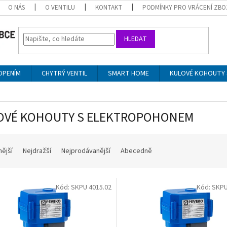
O NÁS
O VENTILU
KONTAKT
PODMÍNKY PRO VRÁCENÍ ZBO
HLEDAT
OPENÍM
CHYTRÝ VENTIL
SMART HOME
KULOVÉ KOHOUTY 
OVÉ KOHOUTY S ELEKTROPOHONEM
nější
Nejdražší
Nejprodávanější
Abecedně
Kód:
SKPU 4015.02
Kód:
SKPU