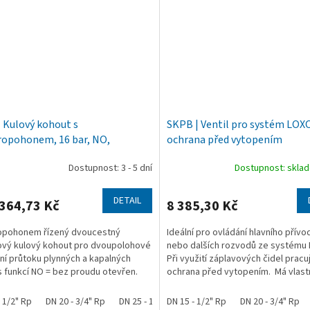
| Kulový kohout s
SKPB | Ventil pro systém LOX
ropohonem, 16 bar, NO,
ochrana před vytopením
ová ocel
Dostupnost: 3 - 5 dní
Dostupnost: skl
DETAIL
364,73 Kč
8 385,30 Kč
ropohonem řízený dvoucestný
Ideální pro ovládání hlavního přív
vý kulový kohout pro dvoupolohové
nebo dalších rozvodů ze systému
ní průtoku plynných a kapalných
Při využití záplavových čidel pracu
s funkcí NO = bez proudu otevřen.
ochrana před vytopením. Má vlast
 kohoutů jsou...
záložní...
- 1/2" Rp
DN 20 - 3/4" Rp
DN 25 - 1" Rp
DN 15 - 1/2" Rp
DN 32 - 1 1/4" Rp
DN 20 - 3/4" Rp
DN 40 - 1 1