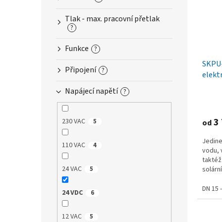
s
o
n
p
d
e
Tlak - max. pracovní přetlak
r
u
l
?
o
k
d
t
Funkce
?
u
ů
SKPU-
k
Připojení
?
elekt
t
ů
Napájecí napětí
?
3 
230 VAC
5
od
Jedine
110 VAC
4
vodu, 
taktéž
24 VAC
5
solární
DN 15 
24 VDC
6
12 VAC
5