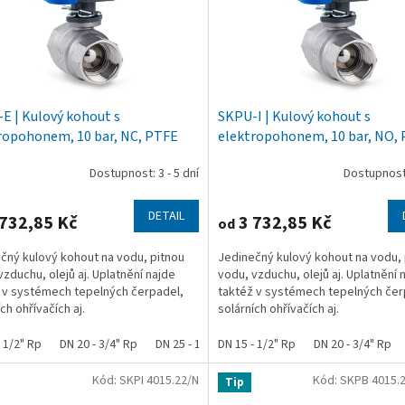
E | Kulový kohout s
SKPU-I | Kulový kohout s
ropohonem, 10 bar, NC, PTFE
elektropohonem, 10 bar, NO,
Dostupnost: 3 - 5 dní
Dostupnost:
DETAIL
732,85 Kč
3 732,85 Kč
od
čný kulový kohout na vodu, pitnou
Jedinečný kulový kohout na vodu, 
vzduchu, olejů aj. Uplatnění najde
vodu, vzduchu, olejů aj. Uplatnění 
 v systémech tepelných čerpadel,
taktéž v systémech tepelných čer
ch ohřívačích aj.
solárních ohřívačích aj.
- 1/2" Rp
DN 20 - 3/4" Rp
DN 25 - 1" Rp
DN 15 - 1/2" Rp
DN 20 - 3/4" Rp
Kód:
SKPI 4015.22/N
Kód:
SKPB 4015.
Tip