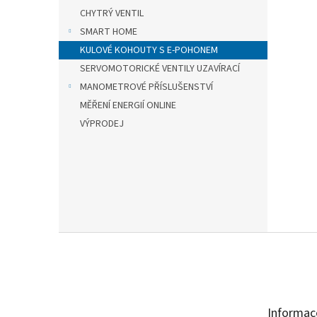
CHYTRÝ VENTIL
SMART HOME
KULOVÉ KOHOUTY S E-POHONEM
SERVOMOTORICKÉ VENTILY UZAVÍRACÍ
MANOMETROVÉ PŘÍSLUŠENSTVÍ
MĚŘENÍ ENERGIÍ ONLINE
VÝPRODEJ
Z
á
p
a
t
Informac
í