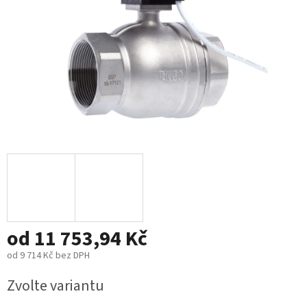
od
11 753,94 Kč
od
9 714 Kč
bez DPH
Měrná
Zvolte variantu
cena: