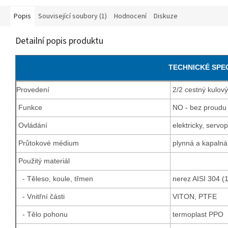
Popis
Související soubory (1)
Hodnocení
Diskuze
Detailní popis produktu
TECHNICKÉ SPE
Provedení
2/2 cestný kulov
Funkce
NO - bez proudu 
Ovládání
elektricky, serv
Průtokové médium
plynná a kapalná 
Použitý materiál
- Těleso, koule, třmen
nerez AISI 304 (
- Vnitřní části
VITON, PTFE
- Tělo pohonu
termoplast PPO