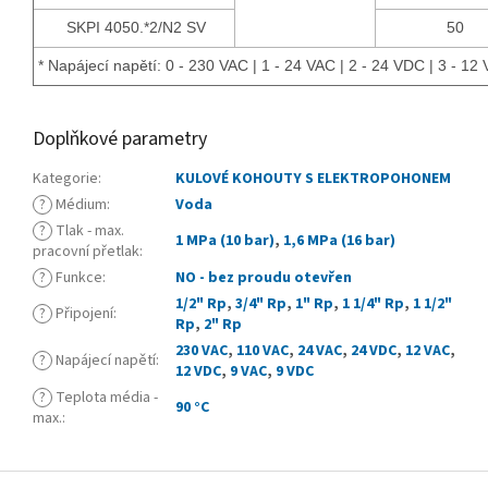
SKPI 4050.*2/N2 SV
50
* Napájecí napětí: 0 - 230 VAC | 1 - 24 VAC | 2 - 24 VDC | 3 - 12
Doplňkové parametry
Kategorie
:
KULOVÉ KOHOUTY S ELEKTROPOHONEM
?
Médium
:
Voda
?
Tlak - max.
1 MPa (10 bar)
,
1,6 MPa (16 bar)
pracovní přetlak
:
?
Funkce
:
NO - bez proudu otevřen
1/2" Rp
,
3/4" Rp
,
1" Rp
,
1 1/4" Rp
,
1 1/2"
?
Připojení
:
Rp
,
2" Rp
230 VAC
,
110 VAC
,
24 VAC
,
24 VDC
,
12 VAC
,
?
Napájecí napětí
:
12 VDC
,
9 VAC
,
9 VDC
?
Teplota média -
90 °C
max.
:
Z