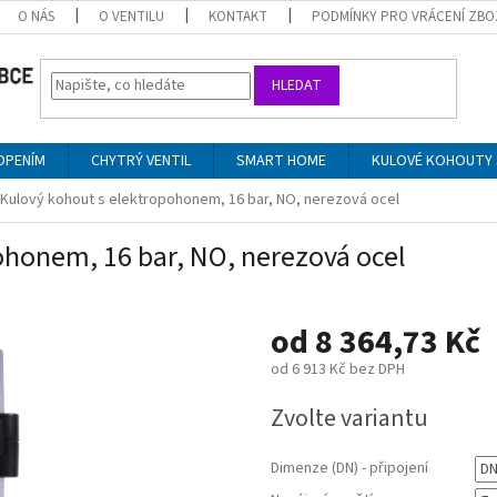
O NÁS
O VENTILU
KONTAKT
PODMÍNKY PRO VRÁCENÍ ZBO
HLEDAT
OPENÍM
CHYTRÝ VENTIL
SMART HOME
KULOVÉ KOHOUTY 
| Kulový kohout s elektropohonem, 16 bar, NO, nerezová ocel
ohonem, 16 bar, NO, nerezová ocel
od
8 364,73 Kč
od
6 913 Kč
bez DPH
Měrná
Zvolte variantu
cena:
Dimenze (DN) - připojení