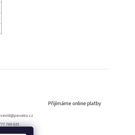
Přijímáme online platby
ventil
@
peveko.cz
777 769 635