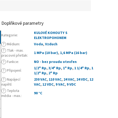
Doplňkové parametry
KULOVÉ KOHOUTY S
Kategorie
:
ELEKTROPOHONEM
?
Médium
:
Voda
,
Vzduch
?
Tlak - max.
1 MPa (10 bar)
,
1,6 MPa (16 bar)
pracovní přetlak
:
?
Funkce
:
NO - bez proudu otevřen
1/2" Rp
,
3/4" Rp
,
1" Rp
,
1 1/4" Rp
,
1
?
Připojení
:
1/2" Rp
,
2" Rp
?
Napájecí
230 VAC
,
110 VAC
,
24 VAC
,
24 VDC
,
12
napětí
:
VAC
,
12 VDC
,
9 VAC
,
9 VDC
?
Teplota
90 °C
média - max.
: