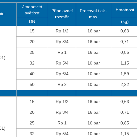
Jmenovitá
Hmotnost
Připojovací
Pracovní tlak -
světlost
utu
rozměr
max.
DN
(kg)
15
Rp 1/2
16 bar
0,63
20
Rp 3/4
16 bar
0,71
25
Rp 1
16 bar
0,85
01)
32
Rp 5/4
10 bar
1,15
40
Rp 6/4
10 bar
1,59
50
Rp 2
10 bar
2,22
15
Rp 1/2
16 bar
0,63
20
Rp 3/4
16 bar
0,71
25
Rp 1
16 bar
0,85
01)
32
Rp 5/4
10 bar
1,15