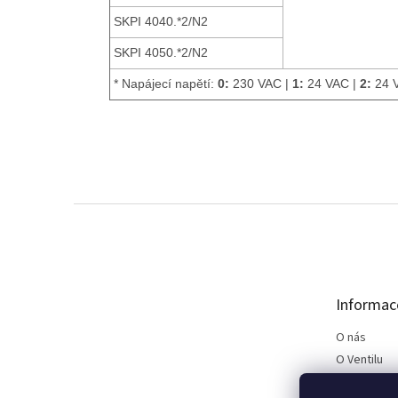
SKPI 4040.*2/N2
SKPI 4050.*2/N2
* Napájecí napětí:
0:
230 VAC |
1:
24 VAC |
2:
24 
Z
á
p
a
t
Informac
í
O nás
O Ventilu
Kontakt