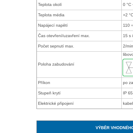
Teplota okolí
0 °C 
Teplota média
+2 °C
Napájecí napětí
110 ÷
Čas otevření/uzavření max.
15 s 
Počet sepnutí max.
2/mi
libov
Poloha zabudování
Příkon
po za
Stupeň krytí
IP 65
Elektrické připojení
kabel
VÝBĚR VHODNÉHO