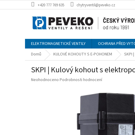
Přejít
+420 777 769 635
chytryventil@peveko.cz
na
obsah
ELEKTROMAGNETICKÉ VENTILY
OCHRANA PŘED VYT
Domů
KULOVÉ KOHOUTY S E-POHONEM
SKPI 
SKPI | Kulový kohout s elektrop
Průměrné
Neohodnoceno
Podrobnosti hodnocení
hodnocení
produktu
je
0,0
z
5
hvězdiček.