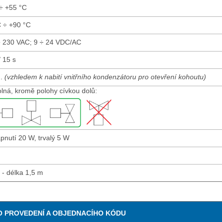
÷ +55 °C
 ÷ +90 °C
 230 VAC; 9 ÷ 24 VDC/AC
/ 15 s
n.
(vzhledem k nabití vnitřního kondenzátoru pro otevření kohoutu)
olná, kromě polohy cívkou dolů:
pnutí 20 W, trvalý 5 W
 - délka 1,5 m
 PROVEDENÍ A OBJEDNACÍHO KÓDU