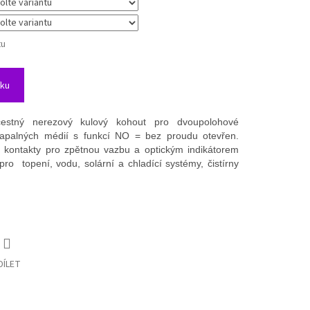
tu
íku
cestný nerezový kulový kohout pro dvoupolohové
kapalných médií s funkcí NO = bez proudu otevřen.
 kontakty pro zpětnou vazbu a optickým indikátorem
ro topení, vodu, solární a chladící systémy, čistírny
DÍLET