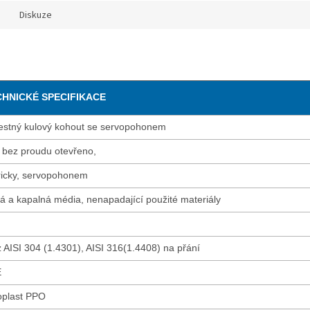
Diskuze
HNICKÉ SPECIFIKACE
estný kulový kohout se servopohonem
bez proudu otevřeno,
ricky, servopohonem
á a kapalná média, nenapadající použité materiály
 AISI 304 (1.4301), AISI 316(1.4408) na přání
E
plast PPO