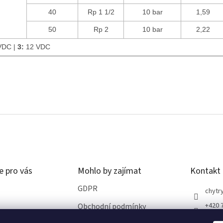
40
Rp 1 1/2
10 bar
1,59
50
Rp 2
10 bar
2,22
VDC |
3:
12 VDC
e pro vás
Mohlo by zajímat
Kontakt
GDPR
chytry
+420 
Obchodní podmínky