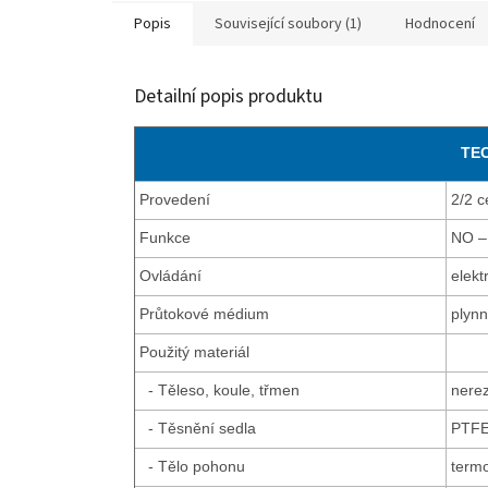
Popis
Související soubory (1)
Hodnocení
Detailní popis produktu
TEC
Provedení
2/2 c
Funkce
NO – 
Ovládání
elekt
Průtokové médium
plynn
Použitý materiál
- Těleso, koule, třmen
nerez
- Těsnění sedla
PTF
- Tělo pohonu
termo