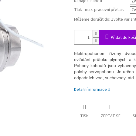
Napájecí napětí
Tlak - max. pracovní přetlak
Můžeme doručit do:
Zvolte varian
Přidat do koš
Elektropohonem řízený dvou
ovládání průtoku plynných a 
Pohony kohoutů jsou vybaveny
polohy servopohonu. Je určen p
odpadních vod, suchovody, atd.
Detailní informace
TISK
ZEPTAT SE
S