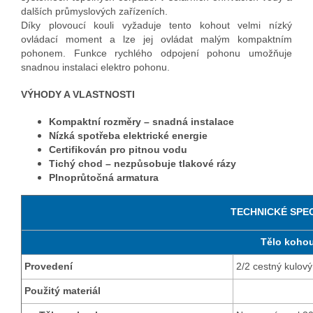
dalších průmyslových zařízeních.
Díky plovoucí kouli vyžaduje tento kohout velmi nízký
ovládací moment a lze jej ovládat malým kompaktním
pohonem. Funkce rychlého odpojení pohonu umožňuje
snadnou instalaci elektro pohonu.
VÝHODY A VLASTNOSTI
Kompaktní rozměry – snadná instalace
Nízká spotřeba elektrické energie
Certifikován pro pitnou vodu
Tichý chod – nezpůsobuje tlakové rázy
Plnoprůtočná armatura
TECHNICKÉ SPE
Tělo koho
Provedení
2/2 cestný kulov
Použitý materiál