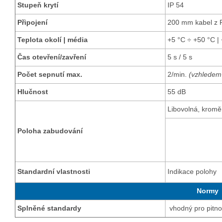
Stupeň krytí
IP 54
Připojení
200 mm kabel z
Teplota okolí | média
+5 °C ÷ +50 °C |
Čas otevření/zavření
5 s / 5 s
Počet sepnutí max.
2/min.
(vzhledem 
Hlučnost
55 dB
Libovolná, kromě
Poloha zabudování
Standardní vlastnosti
Indikace polohy
Normy
Splněné standardy
vhodný pro pitn