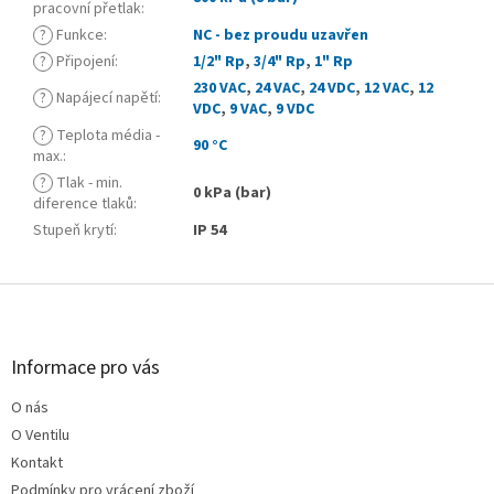
pracovní přetlak
:
?
Funkce
:
NC - bez proudu uzavřen
?
Připojení
:
1/2" Rp
,
3/4" Rp
,
1" Rp
230 VAC
,
24 VAC
,
24 VDC
,
12 VAC
,
12
?
Napájecí napětí
:
VDC
,
9 VAC
,
9 VDC
?
Teplota média -
90 °C
max.
:
?
Tlak - min.
0 kPa (bar)
diference tlaků
:
Stupeň krytí
:
IP 54
Z
á
p
a
Informace pro vás
t
O nás
í
O Ventilu
Kontakt
Podmínky pro vrácení zboží