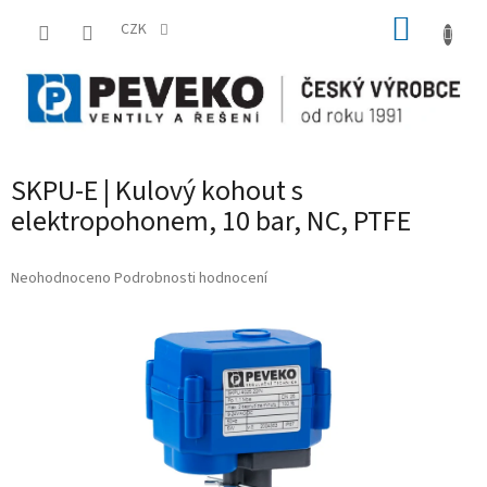
Přejít
NÁKUP
na
CZK
obsah
KOŠÍK
SKPU-E | Kulový kohout s
elektropohonem, 10 bar, NC, PTFE
Průměrné
Neohodnoceno
Podrobnosti hodnocení
hodnocení
produktu
je
0,0
z
5
hvězdiček.