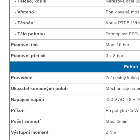
- Těleso, koule
Nerezová ocel 3
- Vřeteno
Poniklovaná mos
- Těsnění
Koule PTFE | Vře
- Tělo pohonu
Termoplast PPO
Pracovní tlak
Max. 10 bar
Pracovní přetlak
0 ÷ 8 bar
Pohon
Provedení
2/2 cestný kulov
Ukazatel koncových poloh
Mechanický na p
Napájecí napětí
230 V AC | 9 ÷ 
Příkon
Při pohybu <5 W 
Počet sepnutí
Max. 2/min.
Výstupní moment
2 Nm