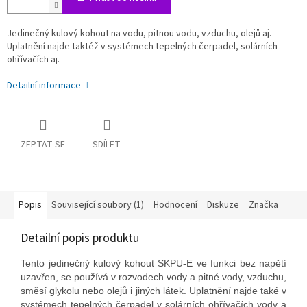
Jedinečný kulový kohout na vodu, pitnou vodu, vzduchu, olejů aj.
Uplatnění najde taktéž v systémech tepelných čerpadel, solárních
ohřívačích aj.
Detailní informace
ZEPTAT SE
SDÍLET
Popis
Související soubory (1)
Hodnocení
Diskuze
Značka
Detailní popis produktu
Tento jedinečný kulový kohout SKPU-E ve funkci bez napětí
uzavřen, se používá v rozvodech vody a pitné vody, vzduchu,
směsí glykolu nebo olejů i jiných látek. Uplatnění najde také v
systémech tepelných čerpadel v solárních ohřívačích vody a