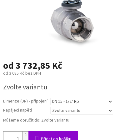
od
3 732,85 Kč
od
3 085 Kč
bez DPH
Měrná
Zvolte variantu
cena:
Dimenze (DN) - připojení
Napájecí napětí
Můžeme doručit do:
Zvolte variantu
Přidat do košíku