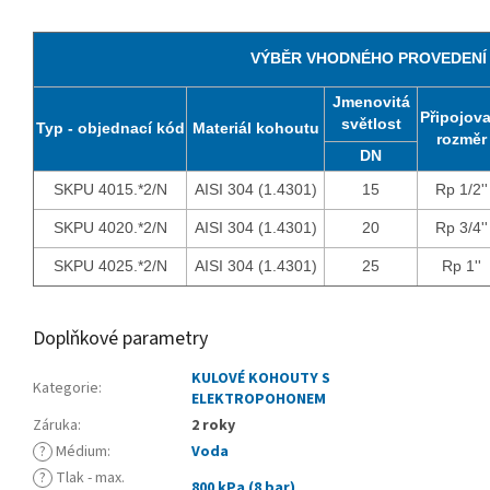
VÝBĚR VHODNÉHO PROVEDENÍ
Jmenovitá
Připojova
světlost
Typ - objednací kód
Materiál kohoutu
rozměr
DN
SKPU 4015.*2/N
AISI 304 (1.4301)
15
Rp 1/2''
SKPU 4020.*2/N
AISI 304 (1.4301)
20
Rp 3/4''
SKPU 4025.*2/N
AISI 304 (1.4301)
25
Rp 1''
Doplňkové parametry
KULOVÉ KOHOUTY S
Kategorie
:
ELEKTROPOHONEM
Záruka
:
2 roky
?
Médium
:
Voda
?
Tlak - max.
800 kPa (8 bar)