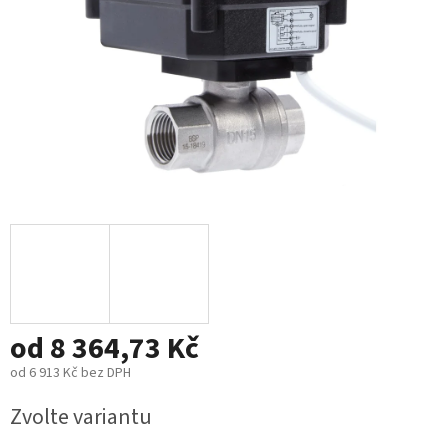
od
8 364,73 Kč
od
6 913 Kč
bez DPH
Měrná
Zvolte variantu
cena: