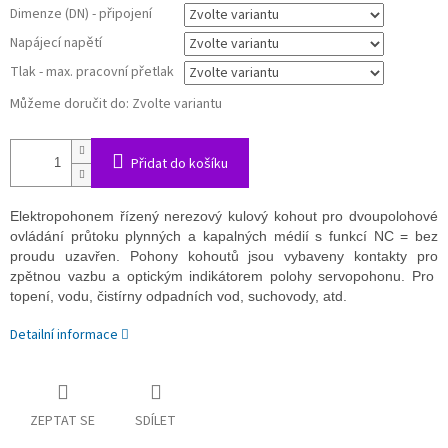
Dimenze (DN) - připojení
Napájecí napětí
Tlak - max. pracovní přetlak
Můžeme doručit do:
Zvolte variantu
Přidat do košíku
Elektropohonem řízený nerezový kulový kohout pro dvoupolohové
ovládání průtoku plynných a kapalných médií s funkcí NC = bez
proudu uzavřen. Pohony kohoutů jsou vybaveny kontakty pro
zpětnou vazbu a optickým indikátorem polohy servopohonu. Pro
topení, vodu, čistírny odpadních vod, suchovody, atd.
Detailní informace
ZEPTAT SE
SDÍLET