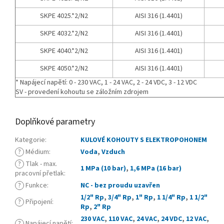
SKPE 4025.*2/N2
AISI 316 (1.4401)
SKPE 4032.*2/N2
AISI 316 (1.4401)
SKPE 4040.*2/N2
AISI 316 (1.4401)
SKPE 4050.*2/N2
AISI 316 (1.4401)
* Napájecí napětí: 0 - 230 VAC, 1 - 24 VAC, 2 - 24 VDC, 3 - 12 VDC
SV - provedení kohoutu se záložním zdrojem
Doplňkové parametry
Kategorie
:
KULOVÉ KOHOUTY S ELEKTROPOHONEM
?
Médium
:
Voda
,
Vzduch
?
Tlak - max.
1 MPa (10 bar)
,
1,6 MPa (16 bar)
pracovní přetlak
:
?
Funkce
:
NC - bez proudu uzavřen
1/2" Rp
,
3/4" Rp
,
1" Rp
,
1 1/4" Rp
,
1 1/2"
?
Připojení
:
Rp
,
2" Rp
230 VAC
,
110 VAC
,
24 VAC
,
24 VDC
,
12 VAC
,
?
Napájecí napětí
: