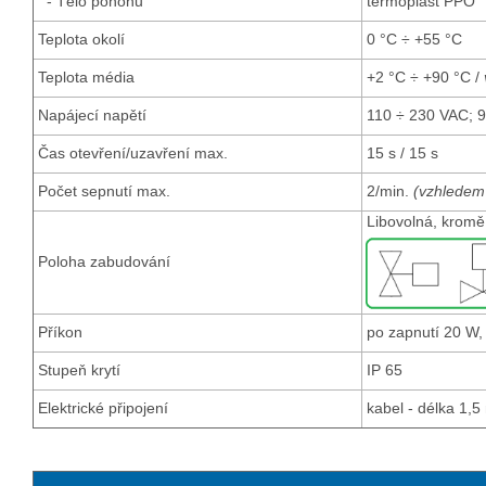
- Tělo pohonu
termoplast PPO
Teplota okolí
0 °C ÷ +55 °C
Teplota média
+2 °C ÷ +90 °C /
Napájecí napětí
110 ÷ 230 VAC; 
Čas otevření/uzavření max.
15 s / 15 s
Počet sepnutí max.
2/min.
(vzhledem 
Libovolná, kromě
Poloha zabudování
Příkon
po zapnutí 20 W, 
Stupeň krytí
IP 65
Elektrické připojení
kabel - délka 1,5