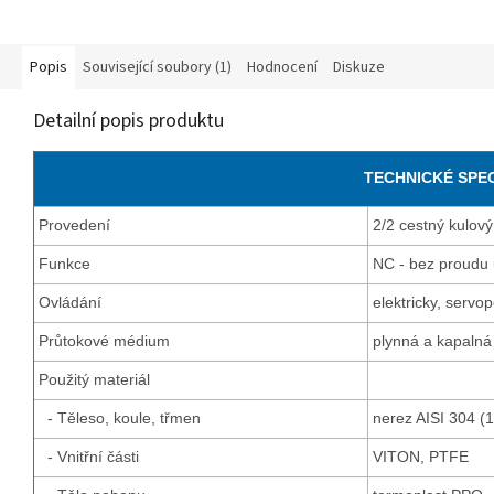
Popis
Související soubory (1)
Hodnocení
Diskuze
Detailní popis produktu
TECHNICKÉ SPE
Provedení
2/2 cestný kulov
Funkce
NC - bez proudu
Ovládání
elektricky, serv
Průtokové médium
plynná a kapalná 
Použitý materiál
- Těleso, koule, třmen
nerez AISI 304 (1
- Vnitřní části
VITON, PTFE