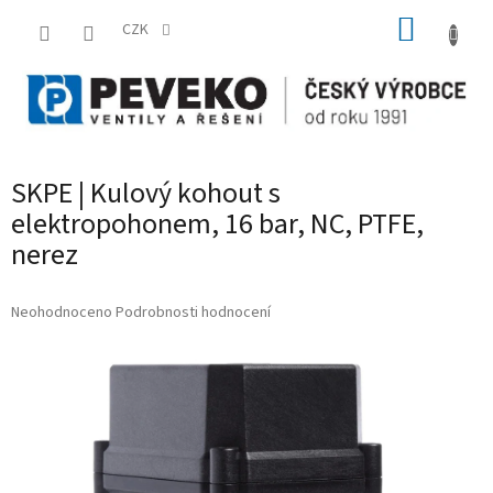
Přejít
NÁKUP
na
CZK
obsah
KOŠÍK
SKPE | Kulový kohout s
elektropohonem, 16 bar, NC, PTFE,
nerez
Průměrné
Neohodnoceno
Podrobnosti hodnocení
hodnocení
produktu
je
0,0
z
5
hvězdiček.