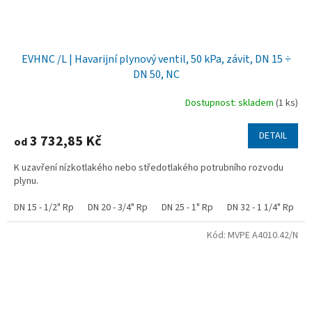
EVHNC /L | Havarijní plynový ventil, 50 kPa, závit, DN 15 ÷
DN 50, NC
Dostupnost: skladem
(1 ks)
DETAIL
3 732,85 Kč
od
K uzavření nízkotlakého nebo středotlakého potrubního rozvodu
plynu.
DN 15 - 1/2" Rp
DN 20 - 3/4" Rp
DN 25 - 1" Rp
DN 32 - 1 1/4" Rp
D
Kód:
MVPE A4010.42/N