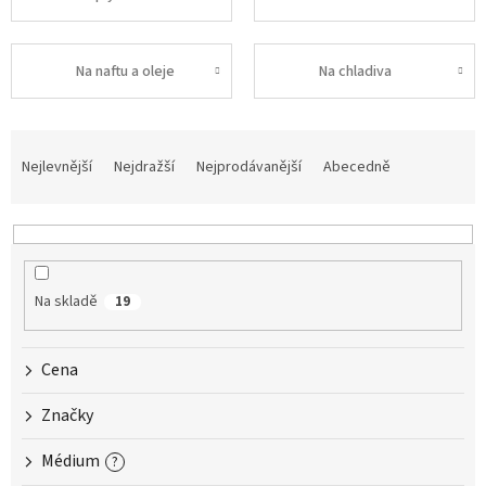
Na naftu a oleje
Na chladiva
Ř
a
Nejlevnější
Nejdražší
Nejprodávanější
Abecedně
z
e
n
í
p
Na skladě
19
r
o
d
Cena
u
k
Značky
t
ů
Médium
?