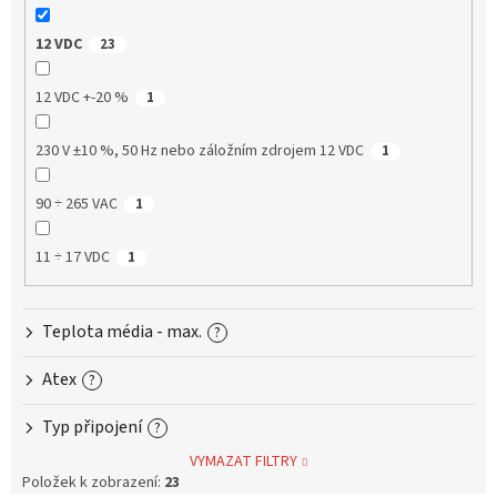
12 VDC
23
12 VDC +-20 %
1
230 V ±10 %, 50 Hz nebo záložním zdrojem 12 VDC
1
90 ÷ 265 VAC
1
11 ÷ 17 VDC
1
Teplota média - max.
?
Atex
?
Typ připojení
?
VYMAZAT FILTRY
Položek k zobrazení:
23