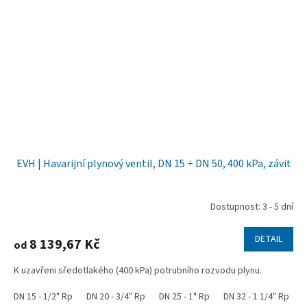
EVH | Havarijní plynový ventil, DN 15 ÷ DN 50, 400 kPa, závit
Dostupnost: 3 - 5 dní
DETAIL
8 139,67 Kč
od
K uzavřeni sředotlakého (400 kPa) potrubního rozvodu plynu.
DN 15 - 1/2" Rp
DN 20 - 3/4" Rp
DN 25 - 1" Rp
DN 32 - 1 1/4" Rp
D