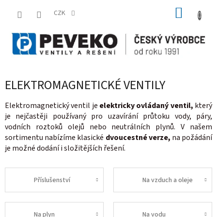
Přejít
NÁKUP
na
CZK
obsah
KOŠÍK
ELEKTROMAGNETICKÉ VENTILY
Elektromagnetický ventil je
elektricky ovládaný ventil,
který
je nejčastěji používaný pro uzavírání průtoku vody, páry,
vodních roztoků olejů nebo neutrálních plynů. V našem
sortimentu nabízíme klasické
dvoucestné verze,
na požádání
je možné dodání i složitějších řešení.
Příslušenství
Na vzduch a oleje
Na plyn
Na vodu