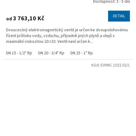
Dostupnost: 3 - 5 dní
DETAIL
3 763,10 Kč
od
Dvoucestný elektromagnetický ventil je určen ke dvoupolohovému
řízení průtoku vody, vzduchu, případně jiných plynů a olejů s
maximální viskozitou 20 cSt. Ventil není určen k...
DN 15 - 1/2" Rp
DN 20 - 3/4" Rp
DN 25 - 1" Rp
Kód:
EVHNC 1015.02/L