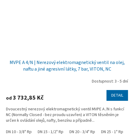
MVPE A 4/N | Nerezový elektromagnetický ventil na olej,
naftu a jiné agresivní látky, 7 bar, VITON, NC
Dostupnost: 3 - 5 dní
DETAIL
3 732,85 Kč
od
Dvoucestný nerezový elektromagnetický ventil MVPE A /N s funkcí
NC (Normally Closed - bez proudu uzavřen) a VITON těsněním je
určen k ovládání olejů, nafty, benzínu a případně...
DN 10 - 3/8" Rp
DN 15 - 1/2" Rp
DN 20 - 3/4" Rp
DN 25 - 1" Rp
DN