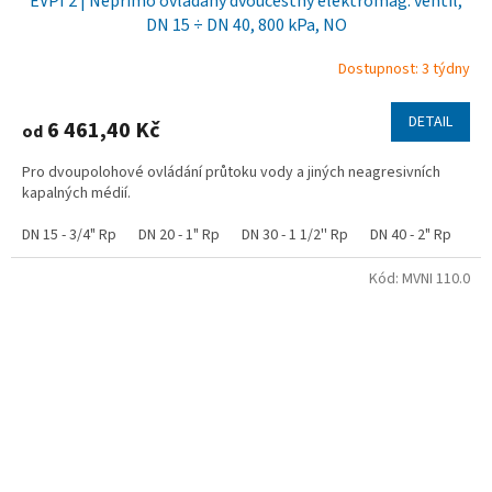
EVPI 2 | Nepřímo ovládaný dvoucestný elektromag. ventil,
DN 15 ÷ DN 40, 800 kPa, NO
Dostupnost: 3 týdny
DETAIL
6 461,40 Kč
od
Pro dvoupolohové ovládání průtoku vody a jiných neagresivních
kapalných médií.
DN 15 - 3/4" Rp
DN 20 - 1" Rp
DN 30 - 1 1/2'' Rp
DN 40 - 2" Rp
Kód:
MVNI 110.0