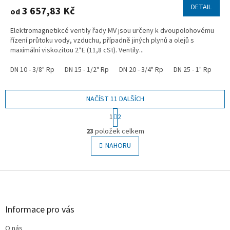
DETAIL
3 657,83 Kč
od
Elektromagnetikcé ventily řady MV jsou určeny k dvoupolohovému
řízení průtoku vody, vzduchu, případně jiných plynů a olejů s
maximální viskozitou 2*E (11,8 cSt). Ventily...
DN 10 - 3/8" Rp
DN 15 - 1/2" Rp
DN 20 - 3/4" Rp
DN 25 - 1" Rp
DN
NAČÍST 11 DALŠÍCH
S
1
2
t
O
r
23
položek celkem
v
á
l
NAHORU
n
á
k
o
d
v
Z
a
á
c
á
n
í
p
í
p
a
Informace pro vás
r
t
v
O nás