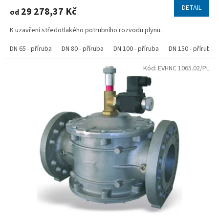
DETAIL
29 278,37 Kč
od
K uzavření středotlakého potrubního rozvodu plynu.
DN 65 - příruba
DN 80 - příruba
DN 100 - příruba
DN 150 - příruba
Kód:
EVHNC 1065.02/PL