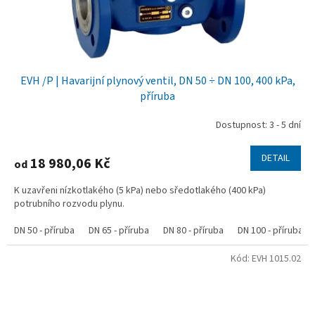
EVH /P | Havarijní plynový ventil, DN 50 ÷ DN 100, 400 kPa,
příruba
Dostupnost: 3 - 5 dní
DETAIL
18 980,06 Kč
od
K uzavřeni nízkotlakého (5 kPa) nebo sředotlakého (400 kPa)
potrubního rozvodu plynu.
DN 50 - příruba
DN 65 - příruba
DN 80 - příruba
DN 100 - příruba
Kód:
EVH 1015.02