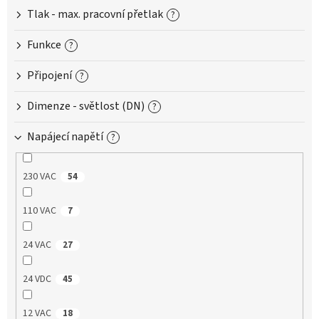
Tlak - max. pracovní přetlak
?
Funkce
?
Připojení
?
Dimenze - světlost (DN)
?
Napájecí napětí
?
230 VAC
54
110 VAC
7
24 VAC
27
24 VDC
45
12 VAC
18