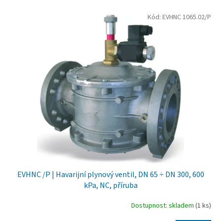
V
Kód:
EVHNC 1065.02/P
ý
p
i
s
p
r
o
d
u
k
t
ů
EVHNC /P | Havarijní plynový ventil, DN 65 ÷ DN 300, 600
kPa, NC, příruba
Dostupnost: skladem
(1 ks)