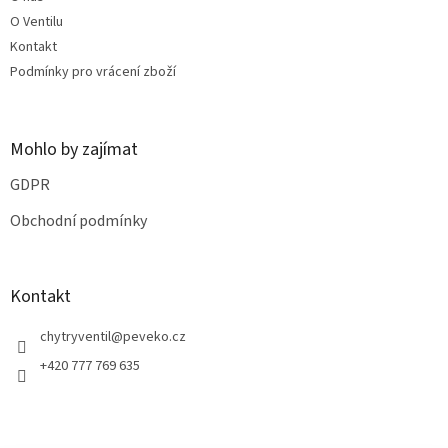
í
k
O Ventilu
y
v
Kontakt
ý
Podmínky pro vrácení zboží
p
i
s
u
Mohlo by zajímat
GDPR
Obchodní podmínky
Kontakt
chytryventil
@
peveko.cz
+420 777 769 635