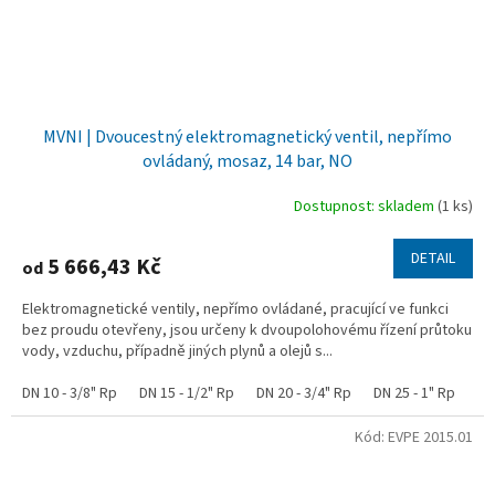
MVNI | Dvoucestný elektromagnetický ventil, nepřímo
ovládaný, mosaz, 14 bar, NO
Dostupnost: skladem
(1 ks)
DETAIL
5 666,43 Kč
od
Elektromagnetické ventily, nepřímo ovládané, pracující ve funkci
bez proudu otevřeny, jsou určeny k dvoupolohovému řízení průtoku
vody, vzduchu, případně jiných plynů a olejů s...
DN 10 - 3/8" Rp
DN 15 - 1/2" Rp
DN 20 - 3/4" Rp
DN 25 - 1" Rp
Kód:
EVPE 2015.01