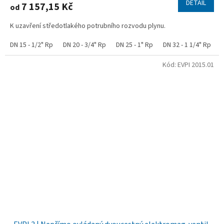
DETAIL
7 157,15 Kč
od
K uzavření středotlakého potrubního rozvodu plynu.
DN 15 - 1/2" Rp
DN 20 - 3/4" Rp
DN 25 - 1" Rp
DN 32 - 1 1/4" Rp
D
Kód:
EVPI 2015.01