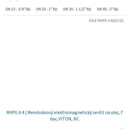
DN 15 - 3/4" Rp
DN 20 - 1" Rp
DN 30 - 1 1/2'' Rp
DN 40 - 2" Rp
Kód:
MVPE A4015.02
MVPE A 4 | Membránový elektromagnetický ventil na olej, 7
bar, VITON, NC