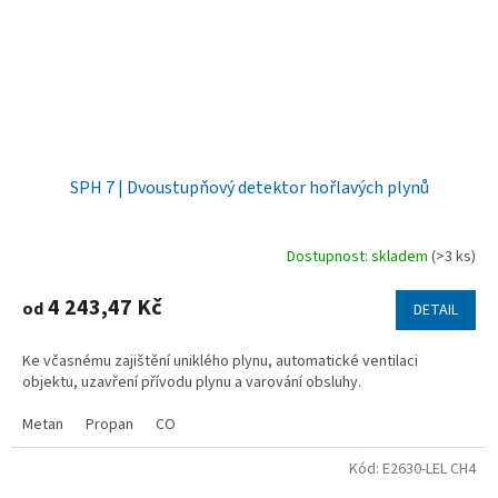
SPH 7 | Dvoustupňový detektor hořlavých plynů
Dostupnost: skladem
(>3 ks)
4 243,47 Kč
od
DETAIL
Ke včasnému zajištění uniklého plynu, automatické ventilaci
objektu, uzavření přívodu plynu a varování obsluhy.
Metan
Propan
CO
Kód:
E2630-LEL CH4