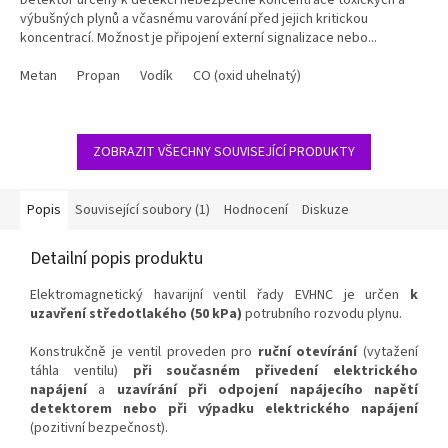
Detektor určený k detekci nebezpečné koncentrace toxických a
výbušných plynů a včasnému varování před jejich kritickou
koncentrací. Možnost je připojení externí signalizace nebo...
Metan
Propan
Vodík
CO (oxid uhelnatý)
ZOBRAZIT VŠECHNY SOUVISEJÍCÍ PRODUKTY
Popis
Související soubory (1)
Hodnocení
Diskuze
Detailní popis produktu
Elektromagnetický havarijní ventil řady EVHNC je určen
k
uzavření
středotlakého (50 kPa)
potrubního rozvodu plynu.
Konstrukčně je ventil proveden pro
ruční otevírání
(vytažení
táhla ventilu)
při současném přivedení elektrického
napájení
a
uzavírání při odpojení napájecího napětí
detektorem nebo při výpadku elektrického napájení
(pozitivní bezpečnost).