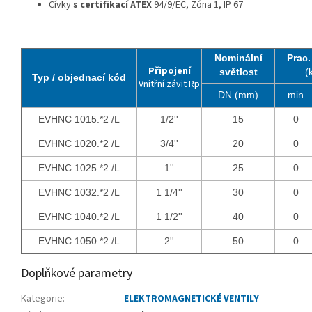
Cívky
s certifikací
ATEX
94/9/EC, Zóna 1, IP 67
Nominální
Prac.
Připojení
světlost
(
Typ / objednací kód
Vnitřní závit Rp
DN (mm)
min
EVHNC 1015.*2 /L
1/2''
15
0
EVHNC 1020.*2 /L
3/4''
20
0
EVHNC 1025.*2 /L
1''
25
0
EVHNC 1032.*2 /L
1 1/4''
30
0
EVHNC 1040.*2 /L
1 1/2''
40
0
EVHNC 1050.*2 /L
2''
50
0
Doplňkové parametry
Kategorie
:
ELEKTROMAGNETICKÉ VENTILY