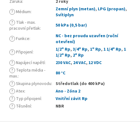
Záruka
:
2 roky
Zemní plyn (metan)
,
LPG (propan)
,
?
Médium
:
Svítiplyn
?
Tlak - max.
50 kPa (0,5 bar)
pracovní přetlak
:
NC - bez proudu uzavřen (ruční
?
Funkce
:
otevření)
1/2" Rp
,
3/4" Rp
,
1" Rp
,
1 1/4" Rp
,
1
?
Připojení
:
1/2" Rp
,
2" Rp
?
Napájecí napětí
:
230 VAC
,
24 VAC
,
12 VDC
?
Teplota média -
80 °C
max.
:
?
Skupina plynovodu
:
Středotlak (do 400 kPa)
?
Atex
:
Ano - Zóna 2
?
Typ připojení
:
Vnitřní závit Rp
?
Těsnění
:
NBR
Z
á
p