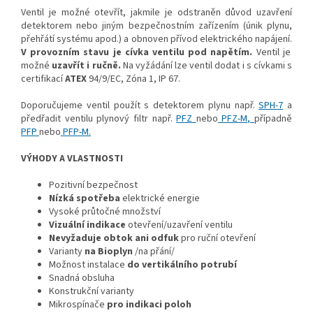
Ventil je možné otevřít, jakmile je odstraněn důvod uzavření
detektorem nebo jiným bezpečnostním zařízením (únik plynu,
přehřátí systému apod.) a obnoven přívod elektrického napájení.
V provozním stavu je cívka ventilu pod napětím.
Ventil je
možné
uzavřít i ručně.
Na vyžádání lze ventil dodat i s cívkami s
certifikací
ATEX
94/9/EC, Zóna 1, IP 67.
Doporučujeme ventil použít s detektorem plynu např.
SPH-7
a
předřadit ventilu plynový filtr např.
PFZ
nebo
PFZ-M,
případně
PFP
nebo
PFP-M.
VÝHODY A VLASTNOSTI
Pozitivní bezpečnost
Nízká spotřeba
elektrické energie
Vysoké průtočné množství
Vizuální indikace
otevření/uzavření ventilu
Nevyžaduje obtok ani odfuk
pro ruční otevření
Varianty
na Bioplyn
/na přání/
Možnost instalace
do vertikálního potrubí
Snadná obsluha
Konstrukční varianty
Mikrospínače
pro indikaci poloh