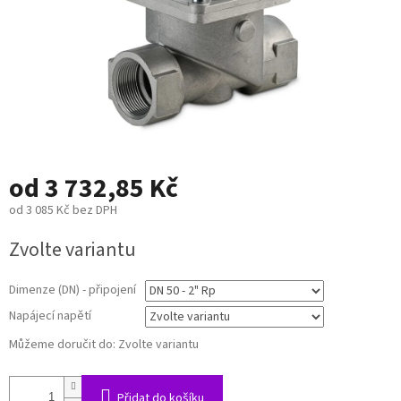
od
3 732,85 Kč
od
3 085 Kč
bez DPH
Měrná
Zvolte variantu
cena:
Dimenze (DN) - připojení
Napájecí napětí
Můžeme doručit do:
Zvolte variantu
Přidat do košíku