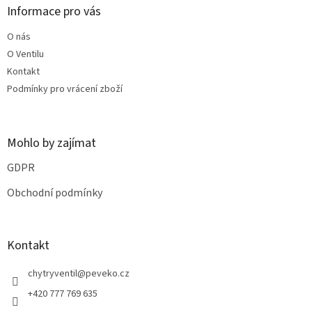
a
Informace pro vás
t
O nás
í
O Ventilu
Kontakt
Podmínky pro vrácení zboží
Mohlo by zajímat
GDPR
Obchodní podmínky
Kontakt
chytryventil
@
peveko.cz
+420 777 769 635