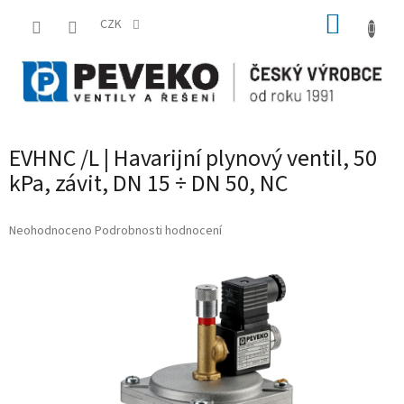
Přejít
NÁKUP
na
CZK
obsah
KOŠÍK
EVHNC /L | Havarijní plynový ventil, 50
kPa, závit, DN 15 ÷ DN 50, NC
Průměrné
Neohodnoceno
Podrobnosti hodnocení
hodnocení
produktu
je
0,0
z
5
hvězdiček.