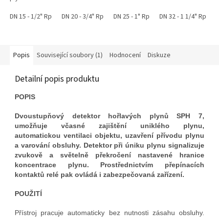
DN 15 - 1/2" Rp
DN 20 - 3/4" Rp
DN 25 - 1" Rp
DN 32 - 1 1/4" Rp
D
Popis
Související soubory (1)
Hodnocení
Diskuze
Detailní popis produktu
POPIS
Dvoustupňový detektor hořlavých plynů SPH 7,
umožňuje včasné zajištění uniklého plynu,
automatickou ventilaci objektu, uzavření přívodu plynu
a varování obsluhy. Detektor při úniku plynu signalizuje
zvukově a světelně překročení nastavené hranice
koncentrace plynu. Prostřednictvím přepínacích
kontaktů relé pak ovládá i zabezpečovaná zařízení.
POUŽITÍ
Přístroj pracuje automaticky bez nutnosti zásahu obsluhy.