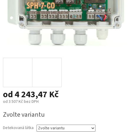
od
4 243,47 Kč
od
3 507 Kč
bez DPH
Měrná
Zvolte variantu
cena:
Detekovaná látka