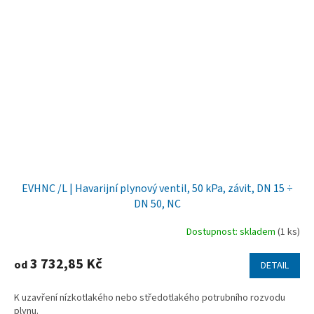
EVHNC /L | Havarijní plynový ventil, 50 kPa, závit, DN 15 ÷
DN 50, NC
Dostupnost: skladem
(1 ks)
3 732,85 Kč
od
DETAIL
K uzavření nízkotlakého nebo středotlakého potrubního rozvodu
plynu.