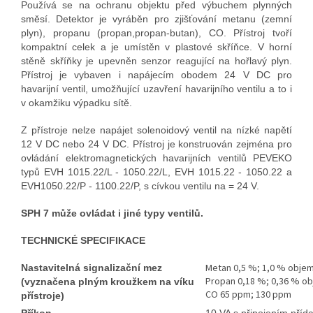
Používá se na ochranu objektu před výbuchem plynných
směsí. Detektor je vyráběn pro zjišťování metanu (zemní
plyn), propanu (propan,propan-butan), CO. Přístroj tvoří
kompaktní celek a je umístěn v plastové skříňce. V horní
stěně skříňky je upevněn senzor reagující na hořlavý plyn.
Přístroj je vybaven i napájecím obodem 24 V DC pro
havarijní ventil, umožňující uzavření havarijního ventilu a to i
v okamžiku výpadku sítě.
Z přístroje nelze napájet solenoidový ventil na nízké napětí
12 V DC nebo 24 V DC. Přístroj je konstruován zejména pro
ovládání elektromagnetických havarijních ventilů PEVEKO
typů EVH 1015.22/L - 1050.22/L, EVH 1015.22 - 1050.22 a
EVH1050.22/P - 1100.22/P, s cívkou ventilu na = 24 V.
SPH 7 může ovládat i jiné typy ventilů.
TECHNICKÉ SPECIFIKACE
Metan 0,5 %; 1,0 % objem
Nastavitelná signalizační mez
Propan 0,18 %; 0,36 % o
(vyznačena plným kroužkem na víku
CO 65 ppm; 130 ppm
přístroje)
Příkon
10 VA s připojením pří