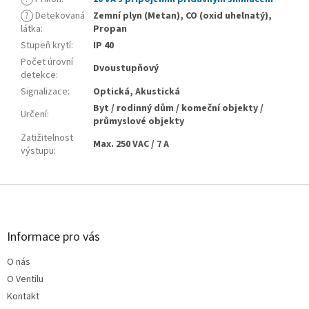
?
Detekovaná
Zemní plyn (Metan), CO (oxid uhelnatý),
látka
:
Propan
Stupeň krytí
:
IP 40
Počet úrovní
Dvoustupňový
detekce
:
Signalizace
:
Optická, Akustická
Byt / rodinný dům / komeční objekty /
Určení
:
průmyslové objekty
Zatižitelnost
Max. 250 VAC / 7 A
výstupu
:
Z
á
p
a
Informace pro vás
t
O nás
í
O Ventilu
Kontakt