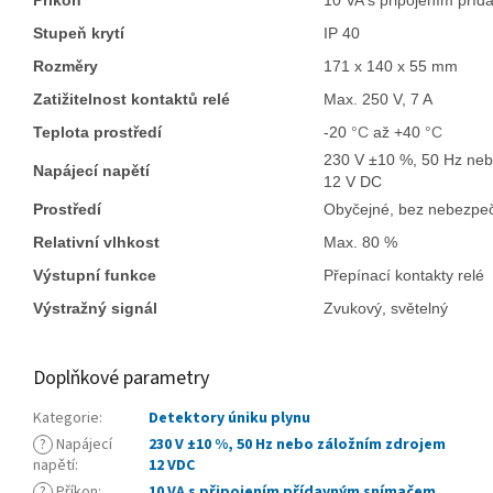
Stupeň krytí
IP 40
Rozměry
171 x 140 x 55 mm
Zatižitelnost kontaktů relé
Max. 250 V, 7 A
Teplota prostředí
-20
°C
až +40
°C
230 V ±10 %, 50 Hz neb
Napájecí napětí
12 V DC
Prostředí
Obyčejné, bez nebezpe
Relativní vlhkost
Max. 80 %
Výstupní funkce
Přepínací kontakty relé
Výstražný signál
Zvukový, světelný
Doplňkové parametry
Kategorie
:
Detektory úniku plynu
?
Napájecí
230 V ±10 %, 50 Hz nebo záložním zdrojem
napětí
:
12 VDC
?
Příkon
:
10 VA s připojením přídavným snímačem