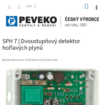
Přejít
NÁKUP
na
CZK
obsah
KOŠÍK
SPH 7 | Dvoustupňový detektor
hořlavých plynů
Průměrné
Neohodnoceno
Podrobnosti hodnocení
hodnocení
produktu
je
0,0
z
5
hvězdiček.