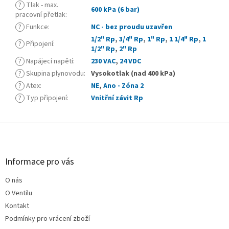
?
Tlak - max.
600 kPa (6 bar)
pracovní přetlak
:
?
Funkce
:
NC - bez proudu uzavřen
1/2" Rp
,
3/4" Rp
,
1" Rp
,
1 1/4" Rp
,
1
?
Připojení
:
1/2" Rp
,
2" Rp
?
Napájecí napětí
:
230 VAC
,
24 VDC
?
Skupina plynovodu
:
Vysokotlak (nad 400 kPa)
?
Atex
:
NE
,
Ano - Zóna 2
?
Typ připojení
:
Vnitřní závit Rp
Z
á
p
a
Informace pro vás
t
O nás
í
O Ventilu
Kontakt
Podmínky pro vrácení zboží