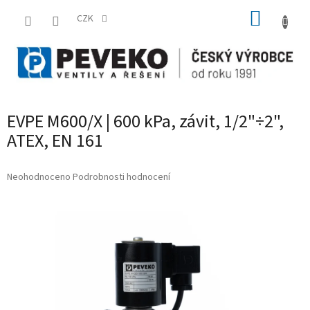
Přejít
NÁKUP
na
CZK
obsah
KOŠÍK
EVPE M600/X | 600 kPa, závit, 1/2"÷2",
ATEX, EN 161
Průměrné
Neohodnoceno
Podrobnosti hodnocení
hodnocení
produktu
je
0,0
z
5
hvězdiček.