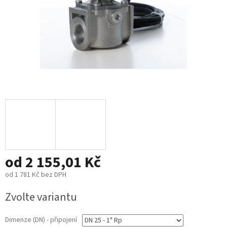
od
2 155,01 Kč
od
1 781 Kč
bez DPH
Měrná
Zvolte variantu
cena:
Dimenze (DN) - připojení