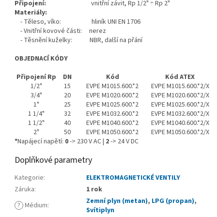
Připojení:
vnitřní závit, Rp 1/2" ÷ Rp 2"
Materiály:
- Těleso, víko: hliník UNI EN 1706
- Vnitřní kovové části: nerez
- Těsnění kuželky: NBR, další na přání
OBJEDNACÍ KÓDY
Připojení Rp
DN
Kód
Kód ATEX
1/2"
15
EVPE M1015.600.*2
EVPE M1015.600.*2/X
3/4"
20
EVPE M1020.600.*2
EVPE M1020.600.*2/X
1"
25
EVPE M1025.600.*2
EVPE M1025.600.*2/X
1 1/4"
32
EVPE M1032.600.*2
EVPE M1032.600.*2/X
1 1/2"
40
EVPE M1040.600.*2
EVPE M1040.600.*2/X
2"
50
EVPE M1050.600.*2
EVPE M1050.600.*2/X
*
Napájecí napětí:
0
-> 230 V AC |
2
-> 24 V DC
Doplňkové parametry
Kategorie
:
ELEKTROMAGNETICKÉ VENTILY
Záruka
:
1 rok
Zemní plyn (metan)
,
LPG (propan)
,
?
Médium
:
Svítiplyn