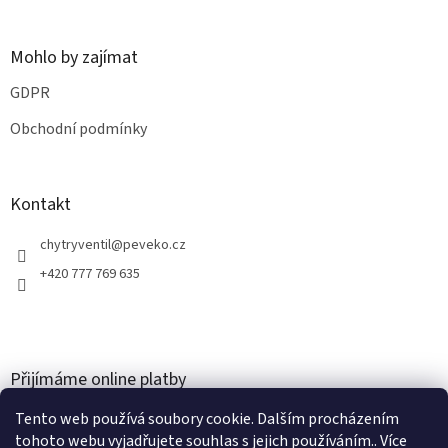
Mohlo by zajímat
GDPR
Obchodní podmínky
Kontakt
chytryventil
@
peveko.cz
+420 777 769 635
Přijímáme online platby
Tento web používá soubory cookie. Dalším procházením
tohoto webu vyjadřujete souhlas s jejich používáním.. Více