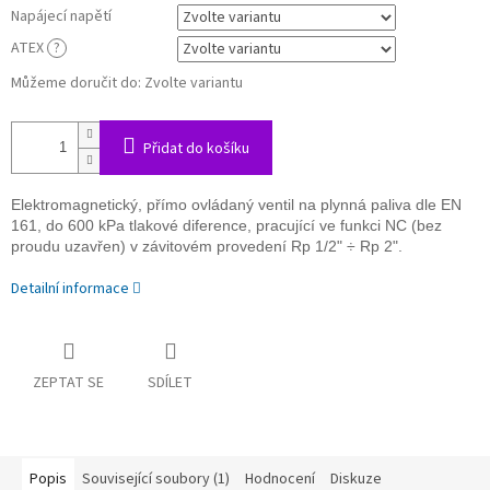
Napájecí napětí
ATEX
?
Můžeme doručit do:
Zvolte variantu
Přidat do košíku
Elektromagnetický, přímo ovládaný ventil na plynná paliva dle EN
161, do 600 kPa tlakové diference, pracující ve funkci NC (bez
proudu uzavřen) v závitovém provedení Rp 1/2" ÷ Rp 2".
Detailní informace
ZEPTAT SE
SDÍLET
Popis
Související soubory (1)
Hodnocení
Diskuze