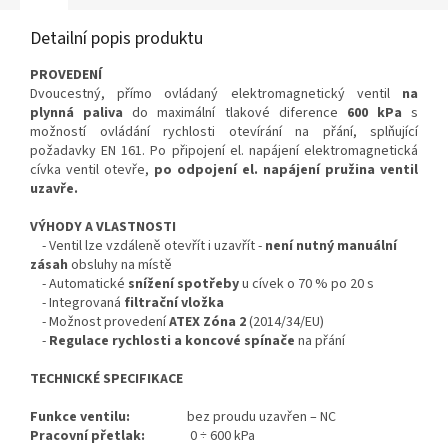
Detailní popis produktu
PROVEDENÍ
Dvoucestný, přímo ovládaný elektromagnetický ventil
na
plynná paliva
do maximální tlakové diference
600 kPa
s
možností ovládání rychlosti otevírání na přání, splňující
požadavky EN 161. Po připojení el. napájení elektromagnetická
cívka ventil otevře,
po odpojení el. napájení pružina ventil
uzavře.
VÝHODY A VLASTNOSTI
- Ventil lze vzdáleně otevřít i uzavřít -
není nutný manuální
zásah
obsluhy na místě
- Automatické
snížení spotřeby
u cívek o 70 % po 20 s
- Integrovaná
filtrační vložka
- Možnost provedení
ATEX
Zóna 2
(2014/34/EU)
-
Regulace rychlosti a koncové spínače
na přání
TECHNICKÉ SPECIFIKACE
Funkce ventilu:
bez proudu uzavřen – NC
Pracovní přetlak:
0 ÷ 600 kPa