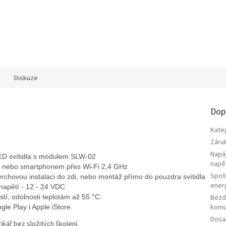
Diskuze
Dop
Kate
Záru
Napá
LED svítidla s modulem SLW-02
napě
če nebo smartphonem přes
Wi-Fi 2,4 GHz
Spot
hovou instalaci do zdi, nebo montáž přímo do pouzdra svítidla
ener
apětí - 12 - 24 VDC
tí, odolnosti teplotám až 55 °C.
Bezd
komu
le Play i Apple iStore.
Dosa
ikář bez složitých školení.