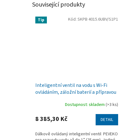
Související produkty
Kód:
SKPB 4015.6UBV/S1P1
Tip
Inteligentní ventil na vodu s Wi-Fi
ovládáním, záložní baterií a přípravou
pro bezdrátová čidla
Dostupnost: skladem
(>3 ks)
8 385,30 Kč
DETAIL
Dálkově ovládaný inteligentní ventil PEVEKO
pro rozvody vody až do 1” (25 mm). Jediné