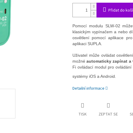
Přidat do koš
Pomocí modulu SLW-02 můž
klasickým vypínačem a nebo
d
osvětlení pomocí aplikace pr
aplikaci SUPLA.
Uživatel může ovládat osvětle
možné
automaticky zapínat a 
Fi ovládací modul pro ovládání 
systémy iOS a Android.
Detailní informace
TISK
ZEPTAT SE
S