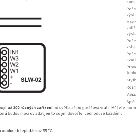
komu
Poče
výst
Maxi
zatíž
výst
Poče
vstu
Poče
svor
Prov
tepl
Krytí
Rozm
Váha
Splň
ojit
až 100 různých zařízení
od světla až po garážová vrata. Můžete
norm
která budou moci ovládat
jen to co jim dovolíte.
Jednoduše každému
a odolnosti teplotám
až 55 °C.