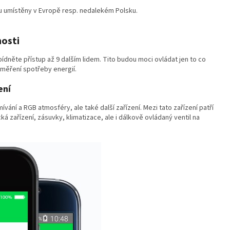
u umístěny v Evropě resp. nedalekém Polsku.
osti
bídněte přístup až 9 dalším lidem. Tito budou moci ovládat jen to co
 měření spotřeby energií.
ení
vání a RGB atmosféry, ale také další zařízení. Mezi tato zařízení patří
cká zařízení, zásuvky, klimatizace, ale i dálkově ovládaný ventil na