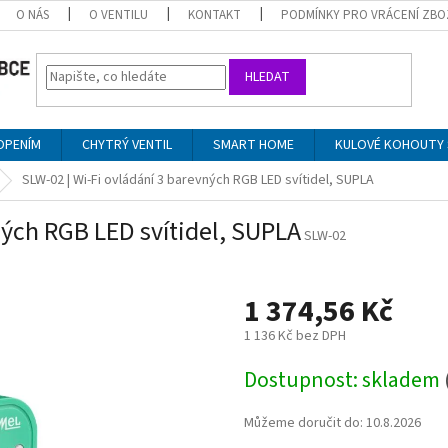
O NÁS
O VENTILU
KONTAKT
PODMÍNKY PRO VRÁCENÍ ZBO
HLEDAT
OPENÍM
CHYTRÝ VENTIL
SMART HOME
KULOVÉ KOHOUTY 
SLW-02 | Wi-Fi ovládání 3 barevných RGB LED svítidel, SUPLA
ných RGB LED svítidel, SUPLA
SLW-02
1 374,56 Kč
1 136 Kč bez DPH
Měrná
Dostupnost: skladem
cena:
Můžeme doručit do:
10.8.2026