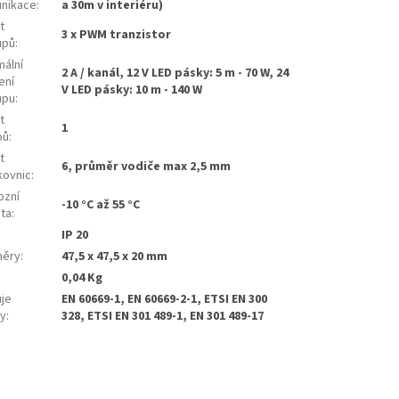
nikace
:
a 30m v interiéru)
t
3 x PWM tranzistor
upů
:
mální
2 A / kanál, 12 V LED pásky: 5 m - 70 W, 24
ení
V LED pásky: 10 m - 140 W
upu
:
t
1
pů
:
t
6, průměr vodiče max 2,5 mm
kovnic
:
ozní
-10 °C až 55 °C
ota
:
:
IP 20
ěry
:
47,5 x 47,5 x 20 mm
:
0,04 Kg
uje
EN 60669-1, EN 60669-2-1, ETSI EN 300
y
:
328, ETSI EN 301 489-1, EN 301 489-17