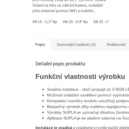
řešení na trhu se záložní baterii, ovládání
přes internet pomocí WiFi a mobilní...
DN 15 - 1/2" Rp
DN 20 - 3/4" Rp
DN 25 - 1" Rp
Popis
Související soubory (2)
Hodnocení
Detailní popis produktu
Funkční vlastnosti výrobku
Snadná instalace - stačí propojit až 3 RGB 
Možnost ovládání osvětlení pomocí vypína
Kompaktní rozměry modulu umožňují podpovrc
Bezpečný výrobek díky malému napájecímu n
Výrobky SUPLA se vyznačují dlouhou životnos
Aplikace SUPLA je ke stažení zdarma na Goog
Instalace je snadná
a zvládnete ji rychle každý elektr