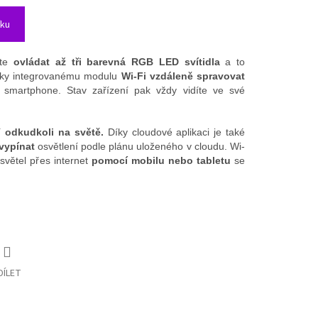
íku
ete
ovládat až tři barevná RGB LED svítidla
a to
íky integrovanému modulu
Wi-Fi
vzdáleně spravovat
o smartphone.
Stav zařízení pak vždy vidíte ve své
ní
odkudkoli na světě.
Díky cloudové aplikaci je také
vypínat
osvětlení podle plánu uloženého v cloudu.
Wi-
světel přes internet
pomocí mobilu nebo tabletu
se
DÍLET