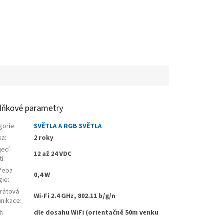
lňkové parametry
gorie
:
SVĚTLA A RGB SVĚTLA
ka
:
2 roky
jecí
12 až 24 VDC
tí
:
řeba
0,4 W
gie
:
rátová
Wi-Fi 2.4 GHz, 802.11 b/g/n
nikace
:
h
dle dosahu WiFi (orientačně 50m venku