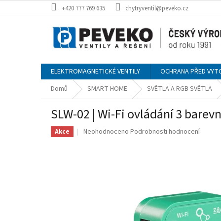
Přejít
+420 777 769 635
chytryventil@peveko.cz
na
obsah
ELEKTROMAGNETICKÉ VENTILY
OCHRANA PŘED VYT
Domů
SMART HOME
SVĚTLA A RGB SVĚTLA
SLW-02 | Wi-Fi ovládání 3 barev
Průměrné
Neohodnoceno
Podrobnosti hodnocení
Akce
hodnocení
produktu
je
0,0
z
5
hvězdiček.