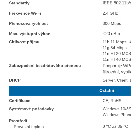
IEEE 802.11b/
Standardy
Frekvence Wi-Fi
2,4 GHz
Přenosová rychlost
300 Mbps
<20 dBm
Max. výstupní výkon
Citlivost příjmu
11b 11 Mbps: 
11g 54 Mbps: 
11n HT20 MCS
11n HT40 MCS
Zabezpečení bezdrátového přenosu
Podporuje WP
f
iltrování, vys
DHCP
Server, Client,
Ostatní
Certifikace
CE, RoHS
Systémové požadavky
Windows 10/8/7
Windows Phon
Prostředí
0 °C až 35 °C
Provozní teplota