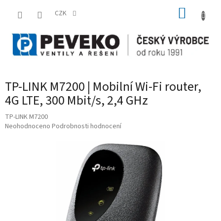
Přejít
NÁKUP
na
CZK
obsah
KOŠÍK
TP-LINK M7200 | Mobilní Wi-Fi router,
4G LTE, 300 Mbit/s, 2,4 GHz
TP-LINK M7200
Průměrné
Neohodnoceno
Podrobnosti hodnocení
hodnocení
produktu
je
0,0
z
5
hvězdiček.