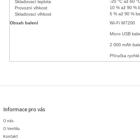
-20 °C až 60 °
Skladovací teplota
10 % až 90 % 
Provozní vlhkost
5 % až 90 % b
Skladovací vlhkost
Obsah balení
Wi-Fi M7200
Micro USB kab
2 000 mAh bate
Příručka rychlé
Z
á
p
a
Informace pro vás
t
O nás
í
O Ventilu
Kontakt