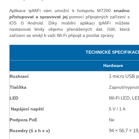
Aplikace tpMiFi vám umožní k hotspotu M7200
snadno
přistupovat a spravovat jej
pomocí připojených zařízení s
iOS či Android. Díky mobilní aplikaci tpMiFi můžete
nastavovat limity objemu přenášených dat, řídit, která
zařízení se smějí k vaší Wi-Fi připojit a posílat zprávy.
TECHNICKÉ SPECIFIKAC
Hardware
1 micro USB po
Rozhraní
Tlačítka
Zapnutí/vypnutí
Wi-Fi LED, LED
LED
Napájecí napětí
5 V / 1 A
Podpora PoE
Ne
94 × 56,7 × 1
Rozměry (š x h x v)