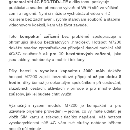
generaci sítí 4G FDD/TDD-LTE
a díky tomu poskytuje
praktické a snadno přenosné vytvoření Wi-Fi sítě ve většině
zemí a regionů. Nyní si můžete vychutnávat video v HD
rozlišení bez zadrhávání, rychlé stahování souborů a stabilní
videohovory kdekoli, kam vás život zavede.
Toto
kompaktní zařízení
bez problémů spolupracuje s
ohromující škálou bezdrátových „hračiček“. Hotspot M7200
dokáže snadno zprostředkovat připojení datové mobilní sítě
4G/3G současně
až pro 10 bezdrátových zařízení,
jako
jsou tablety, notebooky a mobilní telefony.
Díky baterii
s vysokou kapacitou 2000 mAh
dokáže
hotspot M7200 zajistit bezdrátové připojení
až po dobu 8
hodin
, díky čemuž je dokonalým společníkem při cestování,
služebních cestách, aktivitách v přírodě a pro mnohé další
způsoby, jak jej budete chtít využít.
Význačným rysem modelu M7200 je kompaktní a pro
uživatele příjemné provedení – jediné, co vy máte udělat, je
vložit SIM kartu a stisknout tlačítko napájení. Váš hotspot
vysokorychlostní sítě 4G vám své služby nabídne během
necelé půl minuty.