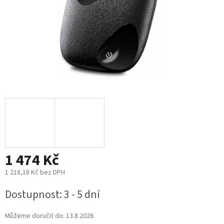
1 474 Kč
1 218,18 Kč bez DPH
Měrná
Dostupnost: 3 - 5 dní
cena:
Můžeme doručit do:
13.8.2026