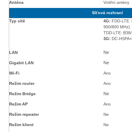
Anténa
Vnitřní antény
Síťová rozhraní
Typ sítě
4G:
FDD-LTE: B
900/800 MHz)
TDD-LTE: B38/
3G:
DC-HSPA+/
Ne
LAN
Ne
Gigabit LAN
Wi-Fi
Ano
Režim router
Ano
Ne
Režim Bridge
Režim AP
Ano
Režim repeater
Ne
Režim klient
Ne