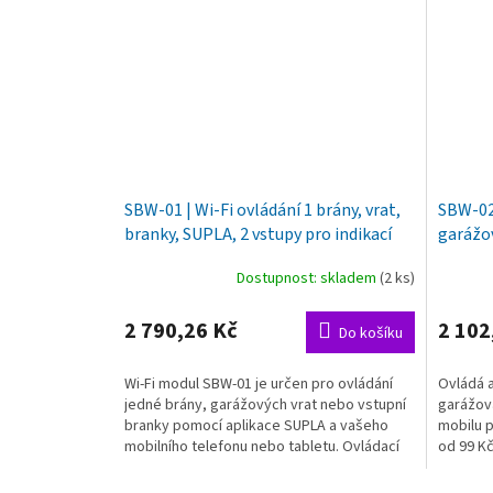
SBW-01 | Wi-Fi ovládání 1 brány, vrat,
SBW-02 
branky, SUPLA, 2 vstupy pro indikací
garážov
koncových poloh
koncov
Dostupnost: skladem
(2 ks)
2 790,26 Kč
2 102
Do košíku
Wi-Fi modul SBW-01 je určen pro ovládání
Ovládá a
jedné brány, garážových vrat nebo vstupní
garážová
branky pomocí aplikace SUPLA a vašeho
mobilu p
mobilního telefonu nebo tabletu. Ovládací
od 99 Kč
relé až 5A...
10 mobiln