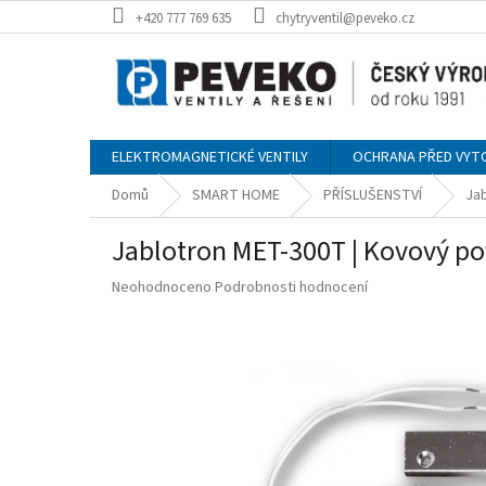
Přejít
+420 777 769 635
chytryventil@peveko.cz
na
obsah
ELEKTROMAGNETICKÉ VENTILY
OCHRANA PŘED VYT
Domů
SMART HOME
PŘÍSLUŠENSTVÍ
Ja
Jablotron MET-300T | Kovový po
Průměrné
Neohodnoceno
Podrobnosti hodnocení
hodnocení
produktu
je
0,0
z
5
hvězdiček.