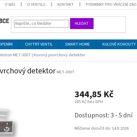
O NÁS
O VENTILU
KONTAKT
PODMÍNKY PRO VRÁCENÍ ZBO
HLEDAT
OPENÍM
CHYTRÝ VENTIL
SMART HOME
KULOVÉ KOHOUTY 
blotron MET-300T | Kovový povrchový detektor
vrchový detektor
MET-300T
344,85 Kč
285 Kč bez DPH
Měrná
Dostupnost: 3 - 5 dní
cena:
Můžeme doručit do:
14.8.2026