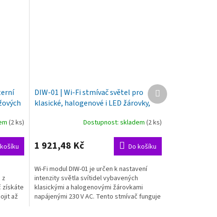
Další
terní
DIW-01 | Wi-Fi stmívač světel pro
produkt
ážových
klasické, halogenové i LED žárovky,
ových
SUPLA
dem
(2 ks)
Dostupnost: skladem
(2 ks)
1 921,48 Kč
košíku
Do košíku
Wi-Fi modul DIW-01 je určen k nastavení
 z
intenzity světla svítidel vybavených
č získáte
klasickými a halogenovými žárovkami
ojit až
napájenými 230 V AC. Tento stmívač funguje
i se světelnými...