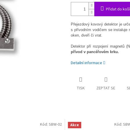
Přidat do koš
Přejezdový kovový detektor je urč
s
přívodním vodičem se instaluje
oken, dveří či vrat.
Detektor pří rozpojení magnetů (
přívod v pancéřovém krku.
Detailní informace
TISK
ZEPTAT SE
S
Kód:
SBW-02
Kód:
SBW
Akce