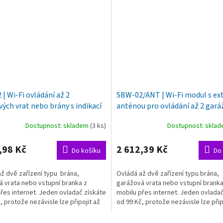
| Wi-Fi ovládání až 2
SBW-02/ANT | Wi-Fi modul s ex
ých vrat nebo brány s indikací
anténou pro ovládání až 2 gar
ých poloh, SUPLA
vrat nebo brány s indikací konc
Dostupnost: skladem
(3 ks)
Dostupnost: skla
poloh, SUPLA
,98 Kč
2 612,39 Kč
Do košíku
Do 
ž dvě zařízení typu brána,
Ovládá až dvě zařízení typu brána,
 vrata nebo vstupní branka z
garážová vrata nebo vstupní branka
řes internet. Jeden ovladač získáte
mobilu přes internet. Jeden ovlada
, protože nezávisle lze připojit až
od 99 Kč, protože nezávisle lze přip
ích...
10 mobilních...