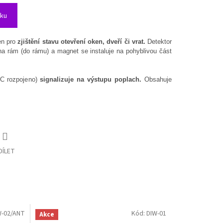
íku
en pro
zjištění stavu otevření oken, dveří či vrat.
Detektor
 na rám (do rámu) a magnet
se instaluje na pohyblivou část
NC rozpojeno)
signalizuje na výstupu poplach.
Obsahuje
DÍLET
-02/ANT
Kód:
DIW-01
Akce