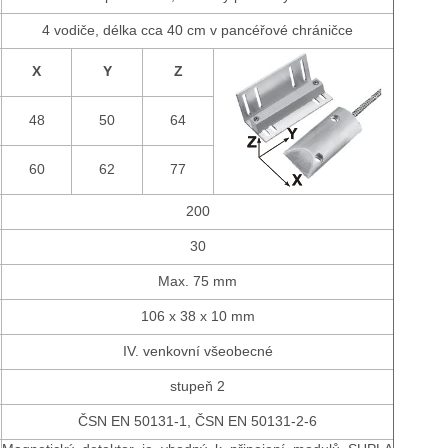
4 vodiče, délka cca 40 cm v pancéřové chráničce
X
Y
Z
48
50
64
60
62
77
200
30
Max. 75 mm
106 x 38 x 10 mm
IV. venkovní všeobecné
stupeň 2
ČSN EN 50131-1, ČSN EN 50131-2-6