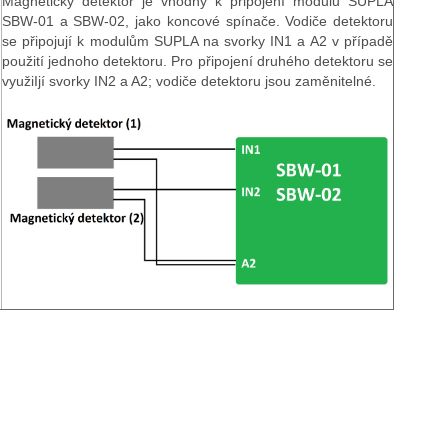
Magnetický detektor je vhodný k připojení modulů SUPLA
SBW-01 a SBW-02, jako koncové spínače. Vodiče detektoru
se připojují k modulům SUPLA na svorky IN1 a A2 v případě
použití jednoho detektoru. Pro připojení druhého detektoru se
využiIjí svorky IN2 a A2; vodiče detektoru jsou zaměnitelné.