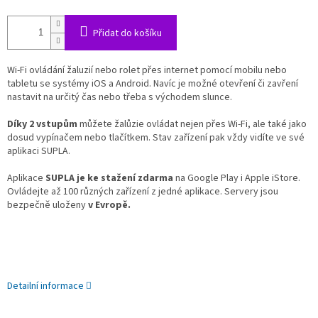
Přidat do košíku
Wi-Fi ovládání žaluzií nebo rolet přes internet pomocí mobilu nebo
tabletu se systémy iOS a Android. Navíc je možné otevření či zavření
nastavit
na určitý čas
nebo třeba
s východem slunce.
Díky 2 vstupům
můžete žalůzie ovládat nejen přes Wi-Fi, ale také jako
dosud vypínačem nebo tlačítkem. Stav zařízení pak vždy vidíte ve své
aplikaci SUPLA.
Aplikace
SUPLA je ke stažení zdarma
na Google Play i Apple iStore.
Ovládejte
až 100 různých zařízení
z jedné aplikace. Servery jsou
bezpečně uloženy
v Evropě.
Detailní informace