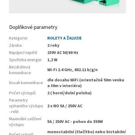
Doplňkové parametry
Kategorie
:
ROLETY A ŽALUZIE
Záruka
:
2 roky
Napájecí napětí
:
230V AC 50/60 Hz
Spotřeba energie
:
1,2 W
Bezdrátová
Wi-Fi 2.4 GHz, 802.11 b/g/n
komunikace
:
dle dosahu WiFi (orientačně 50m venku
Dosah komunikace
:
a 30m v interiéru)
Počet výstupů
:
2 ( horní/dolní poloha)
Parametry
spínaného výstupu
2 x NO 5A / 250V AC
- relé
:
Maximální zatížení
5A / 250V AC - pohon do 350W
výstupu
:
monostabilní (tlačítko) nebo bistabilní
Počet vstupů
: