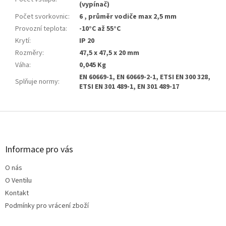
(vypínač)
Počet svorkovnic
:
6 , průměr vodiče max 2,5 mm
Provozní teplota
:
-10°C až 55°C
Krytí
:
IP 20
Rozměry
:
47,5 x 47,5 x 20 mm
Váha
:
0,045 Kg
EN 60669-1, EN 60669-2-1, ETSI EN 300 328,
Splňuje normy
:
ETSI EN 301 489-1, EN 301 489-17
Z
á
p
a
Informace pro vás
t
O nás
í
O Ventilu
Kontakt
Podmínky pro vrácení zboží