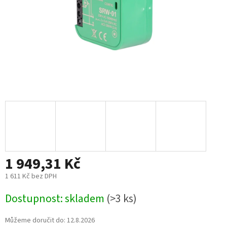
1 949,31 Kč
1 611 Kč bez DPH
Měrná
Dostupnost: skladem
(>3 ks)
cena:
Můžeme doručit do:
12.8.2026