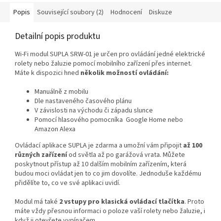
Popis
Související soubory (2)
Hodnocení
Diskuze
Detailní popis produktu
Wi-Fi modul SUPLA SRW-01 je určen pro
ovládání jedné elektrické
rolety nebo žaluzie
pomocí mobilního zařízení přes internet.
Máte k dispozici hned
několik možností ovládání:
Manuálně z mobilu
Dle nastaveného
časového plánu
V závislosti na
východu či západu slunce
Pomocí hlasového pomocníka
Google Home nebo
Amazon Alexa
Ovládací aplikace
SUPLA je zdarma
a umožní vám připojit
až 100
různých zařízení
od světla až po garážová vrata. Můžete
poskytnout přístup
až 10 dalším mobilním zařízením
, která
budou moci ovládat
jen to co jim dovolíte.
Jednoduše každému
přidělíte to, co ve své aplikaci uvidí.
Modul má také
2 vstupy pro klasická ovládací tlačítka
. Proto
máte vždy přesnou informaci o poloze vaší rolety nebo žaluzie, i
když ji otevřete vypínačem.