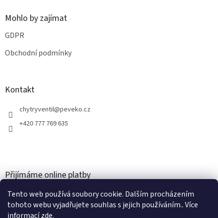
Mohlo by zajímat
GDPR
Obchodní podmínky
Kontakt
chytryventil
@
peveko.cz
+420 777 769 635
Přijímáme online platby
Tento web používá soubory cookie. Dalším procházením
tohoto webu vyjadřujete souhlas s jejich používáním.. Více
informací
zde
.