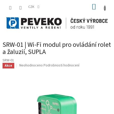
Přejít
NÁKUP
na
CZK
obsah
KOŠÍK
SRW-01 | Wi-Fi modul pro ovládání rolet
a žaluzií, SUPLA
SRW-01
Průměrné
Neohodnoceno
Podrobnosti hodnocení
Akce
hodnocení
produktu
je
0,0
z
5
hvězdiček.