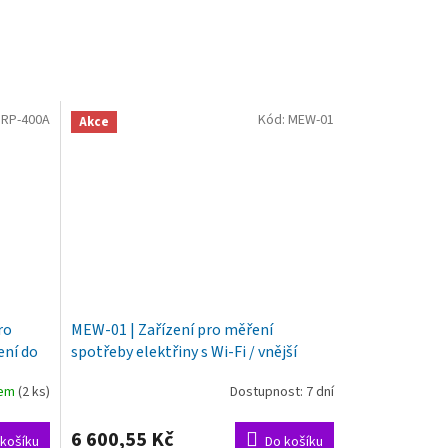
RP-400A
Kód:
MEW-01
Akce
ro
MEW-01 | Zařízení pro měření
ení do
spotřeby elektřiny s Wi-Fi / vnější
anténa / 3 fáze / 100 A
dem
(2 ks)
Dostupnost: 7 dní
Průměrné
hodnocení
produktu
6 600,55 Kč
košíku
Do košíku