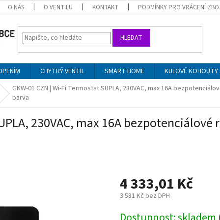
O NÁS
O VENTILU
KONTAKT
PODMÍNKY PRO VRÁCENÍ ZBO
HLEDAT
OPENÍM
CHYTRÝ VENTIL
SMART HOME
KULOVÉ KOHOUTY 
GKW-01 CZN | Wi-Fi Termostat SUPLA, 230VAC, max 16A bezpotenciálové 
barva
UPLA, 230VAC, max 16A bezpotenciálové rel
4 333,01 Kč
3 581 Kč bez DPH
Měrná
Dostupnost: skladem
cena: