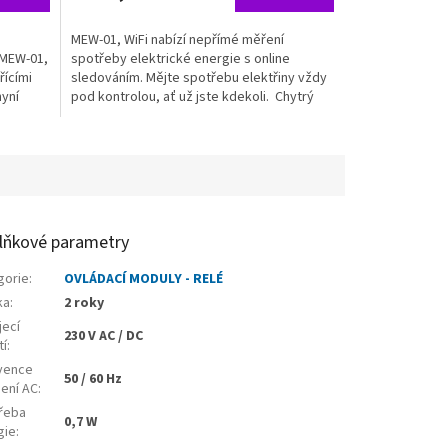
je
3,0
MEW-01, WiFi nabízí nepřímé měření
z
 MEW-01,
spotřeby elektrické energie s online
5
řícími
sledováním. Mějte spotřebu elektřiny vždy
hvězdiček.
nyní
pod kontrolou, ať už jste kdekoli. Chytrý
monitor spotřeby...
lňkové parametry
gorie
:
OVLÁDACÍ MODULY - RELÉ
ka
:
2 roky
jecí
230 V AC / DC
tí
:
vence
50 / 60 Hz
jení AC
:
řeba
0,7 W
gie
: