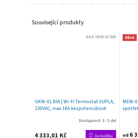
Související produkty
Kód:
GKW-01 BIA
Akce
GKW-01 BIA | Wi-Fi Termostat SUPLA,
MEW-02
230VAC, max 16A bezpotenciálové
spotřeb
relé, Wi-Fi 2,4 GHz, vstup pro externí
vnější 
Dostupnost: 3 - 5 dní
NTC senzor, bílá barva
6 3
4 333,01 Kč
od
Do košíku