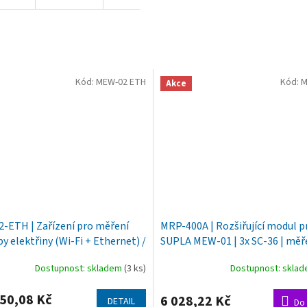
Kód:
MEW-02 ETH
Kód:
M
Akce
-ETH | Zařízení pro měření
MRP-400A | Rozšiřující modul p
y elektřiny (Wi-Fi + Ethernet) /
SUPLA MEW-01 | 3x SC-36 | měř
anténa / 3 fáze
400 A
Dostupnost: skladem
(3 ks)
Dostupnost: skla
50,08 Kč
6 028,22 Kč
DETAIL
Do 