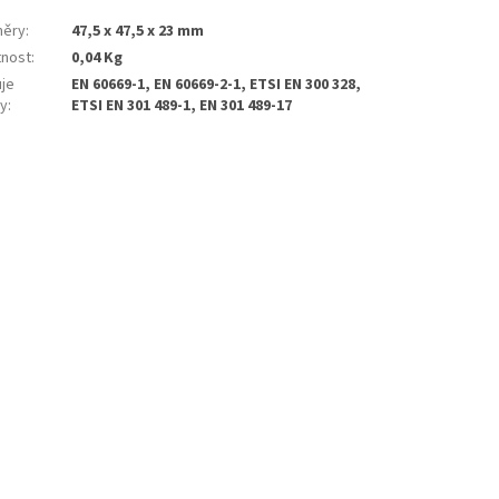
ěry
:
47,5 x 47,5 x 23 mm
nost
:
0,04 Kg
uje
EN 60669-1, EN 60669-2-1, ETSI EN 300 328,
y
:
ETSI EN 301 489-1, EN 301 489-17