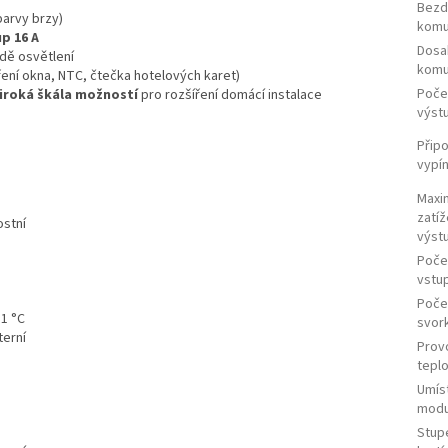
Bezd
barvy brzy)
komu
p 16 A
Dosa
dě osvětlení
komu
ení okna, NTC, čtečka hotelových karet)
Poče
iroká škála možností
pro rozšíření domácí instalace
výst
Připo
vypí
Maxi
zatíž
stní
výst
Poče
vstu
Poče
,1 °C
svor
terní
Prov
tepl
Umís
modu
Stup