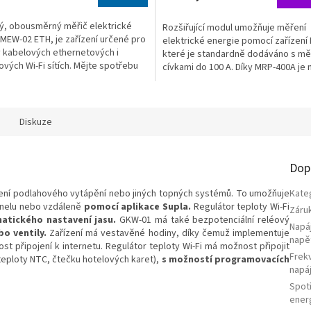
lý, obousměrný měřič elektrické
Rozšiřující modul umožňuje měření
MEW-02 ETH, je zařízení určené pro
elektrické energie pomocí zařízení
v kabelových ethernetových i
které je standardně dodáváno s mě
vých Wi-Fi sítích. Mějte spotřebu
cívkami do 100 A. Díky MRP-400A je 
 vždy...
možné monitorovat...
Diskuze
Dop
zení podlahového vytápění nebo jiných topných systémů. To umožňuje
Kate
nelu nebo vzdáleně
pomocí aplikace Supla.
Regulátor teploty Wi-Fi
Záru
atického nastavení jasu.
GKW-01 má také bezpotenciální reléový
Napá
bo ventily.
Zařízení má vestavěné hodiny, díky čemuž implementuje
napě
t připojení k internetu. Regulátor teploty Wi-Fi má možnost připojit
Frek
teploty NTC, čtečku hotelových karet),
s možností programovacích
napá
Spot
ener