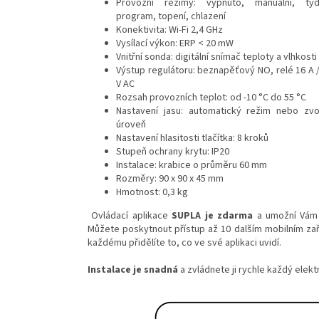
Provozní režimy: vypnuto, manuální, týd
program, topení, chlazení
Konektivita: Wi-Fi 2,4 GHz
Vysílací výkon: ERP < 20 mW
Vnitřní sonda: digitální snímač teploty a vlhkosti
Výstup regulátoru: beznapěťový NO, relé 16 A 
V AC
Rozsah provozních teplot: od -10 °C do 55 °C
Nastavení jasu: automatický režim nebo zvo
úroveň
Nastavení hlasitosti tlačítka: 8 kroků
Stupeň ochrany krytu: IP20
Instalace: krabice o průměru 60 mm
Rozměry: 90 x 90 x 45 mm
Hmotnost: 0,3 kg
Ovládací aplikace
SUPLA je zdarma
a umožní Vám 
Můžete poskytnout přístup
až 10 dalším mobilním za
každému přidělíte to, co ve své aplikaci uvidí.
Instalace je snadná
a zvládnete ji rychle každý elektr