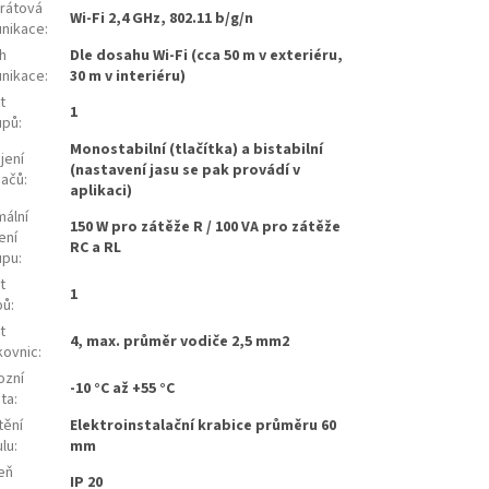
rátová
Wi-Fi 2,4 GHz, 802.11 b/g/n
nikace
:
h
Dle dosahu Wi-Fi (cca 50 m v exteriéru,
nikace
:
30 m v interiéru)
t
1
upů
:
Monostabilní (tlačítka) a bistabilní
jení
(nastavení jasu se pak provádí v
načů
:
aplikaci)
mální
150 W pro zátěže R / 100 VA pro zátěže
ení
RC a RL
upu
:
t
1
pů
:
t
4, max. průměr vodiče 2,5 mm2
kovnic
:
ozní
-10 °C až +55 °C
ota
:
tění
Elektroinstalační krabice průměru 60
lu
:
mm
eň
IP 20