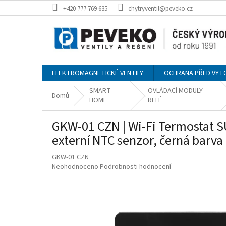
Přejít
+420 777 769 635
chytryventil@peveko.cz
na
obsah
ELEKTROMAGNETICKÉ VENTILY
OCHRANA PŘED VYT
SMART
OVLÁDACÍ MODULY -
Domů
HOME
RELÉ
GKW-01 CZN | Wi-Fi Termostat S
externí NTC senzor, černá barva
GKW-01 CZN
Průměrné
Neohodnoceno
Podrobnosti hodnocení
hodnocení
produktu
je
0,0
z
5