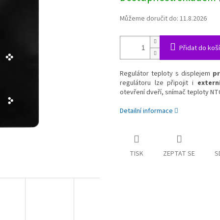
Můžeme doručit do:
11.8.2026
Přidat do koš
Regulátor teploty s displejem
pr
regulátoru lze připojit i
extern
otevření dveří, snímač teploty NTC
Detailní informace
TISK
ZEPTAT SE
S