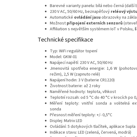
Barevné varianty panelu: bílá nebo černá (další 
230 V AC, 50/60 Hz, beznapěťový
reléový výstu
Automatické
ovládání jasu
obrazovky na zákla
Možnost
připojení externích senzorů
(oteveř
Affiliation s největším systémem IoT v Polsku,
š
Technické specifikace
Typ: WiFi regulátor topení
Model: GKW-01
Napájecí napětí: 230 V AC, 50/60 Hz
Jmenovitá spotřeba energie: 1,6 W (pohotovo
režim), 2,5 W (zapnuto relé)
Napájení hodin: 3 V (baterie CR1220)
Životnost baterie: až 2 roky
Naměřené hodnoty: teplota, vlhkost
Teplotní rozsah: od 5 °C do 40 °C v krocích po 0
Měření teploty: vnitřní sonda a volitelná ex
sonda
Přesnost měření teploty: +/- 0,5°C
Displej: Matrix LED
Ovládání: 5 dotykových tlačítek, aplikace Supla
Indikace stavu: LED (zelená, červená, modrá)