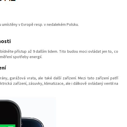
u umístěny v Evropě resp. v nedalekém Polsku.
osti
abídněte přístup až 9 dalším lidem. Tito budou moci ovládat jen to, co
 měření spotřeby energií.
ení
ny, garážová vrata, ale také další zařízení. Mezi tato zařízení patří
ktrická zařízení, zásuvky, klimatizace, ale i dálkově ovládaný ventil na