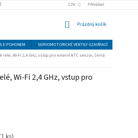
ŽÍ
CZK
Přihlášení
NÁKUPNÍ
Prázdný košík
KOŠÍK
S E-POHONEM
SERVOMOTORICKÉ VENTILY UZAVÍRACÍ
MANOMET
relé, Wi-Fi 2,4 GHz, vstup pro externí NTC senzor, černá
é, Wi-Fi 2,4 GHz, vstup pro
(1 ks)