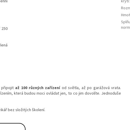
enní
krytí
:
Rozm
Hmot
Splň
norm
/ 250
lená
připojit
až 100 různých zařízení
od světla, až po garážová vrata.
řízením
, která budou moci ovládat
jen, to co jim dovolíte.
Jednoduše
ikář bez složitých školení.