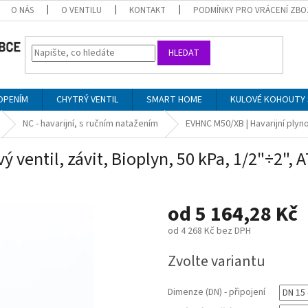
O NÁS
O VENTILU
KONTAKT
PODMÍNKY PRO VRÁCENÍ ZBO
HLEDAT
OPENÍM
CHYTRÝ VENTIL
SMART HOME
KULOVÉ KOHOUTY 
NC - havarijní, s ručním natažením
EVHNC M50/XB | Havarijní plynov
 ventil, závit, Bioplyn, 50 kPa, 1/2"÷2", 
od
5 164,28 Kč
od
4 268 Kč
bez DPH
Měrná
Zvolte variantu
cena:
Dimenze (DN) - připojení