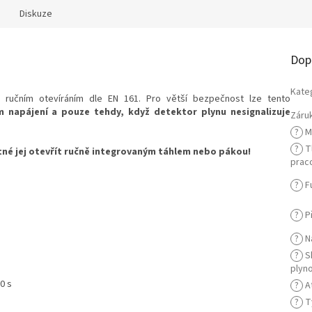
Diskuze
Dop
Kate
s ručním otevíráním dle EN 161. Pro větší bezpečnost lze tento
m napájení a pouze tehdy, když detektor plynu nesignalizuje
Záru
?
M
?
Tl
tné jej otevřít ručně integrovaným táhlem nebo pákou!
praco
?
F
?
Př
?
Na
?
S
plyn
0 s
?
A
?
Ty