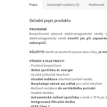
Popis
Související soubory (1)
Hodnocení
Detailní popis produktu
PROVEDENÍ
Bezpečnostní plynové elektromagnetické ventily 
elektromagnetický ventil
otevřít jen při zapnuté
nebezpečí.
DŮLEŽITÉ:
Ventil se neotevře pouze silou cívky,
je nu
VÝHODY A VLASTNOSTI
- Pozitivní bezpečnost
- Nízká spotřeba el. energie
- Vysoké průtočné množství
-
Vizuální indikace
otevření/zavření ventilu
-
Nevyžaduje obtok ani odfuk
pro ruční otevření
- Možnost instalace
do vertikálního potrubí
- Snadná obsluha
-
Automatické snížení spotřeby
u cívek o 70 % po 2
-
Integrovaná filtrační vložka
-
ATEX Zóna 2