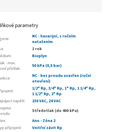
lňkové parametry
NC - havarijní, s ručním
gorie
:
natažením
ka
:
1 rok
édium
:
Bioplyn
ak - max.
50 kPa (0,5 bar)
vní přetlak
:
NC - bez proudu uzavřen (ruční
unkce
:
otevření)
1/2" Rp
,
3/4" Rp
,
1" Rp
,
1 1/4" Rp
,
ipojení
:
1 1/2" Rp
,
2" Rp
pájecí napětí
:
230 VAC
,
24 VAC
kupina
Středotlak (do 400 kPa)
ovodu
:
tex
:
Ano - Zóna 2
p připojení
:
Vnitřní závit Rp