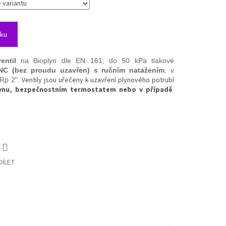
íku
entil
na Bioplyn dle EN 161, do 50 kPa tlakové
NC (bez proudu uzavřen) s ručním natažením
, v
Ventily jsou uřečeny k uzavření plynového potrubí
 Rp 2".
lynu, bezpečnostním termostatem nebo v případě
DÍLET