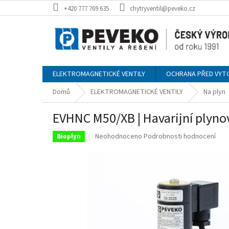
Přejít
+420 777 769 635
chytryventil@peveko.cz
na
obsah
ELEKTROMAGNETICKÉ VENTILY
OCHRANA PŘED VYT
Domů
ELEKTROMAGNETICKÉ VENTILY
Na plyn
EVHNC M50/XB | Havarijní plynový
Průměrné
Neohodnoceno
Podrobnosti hodnocení
Bioplyn
hodnocení
produktu
je
0,0
z
5
hvězdiček.