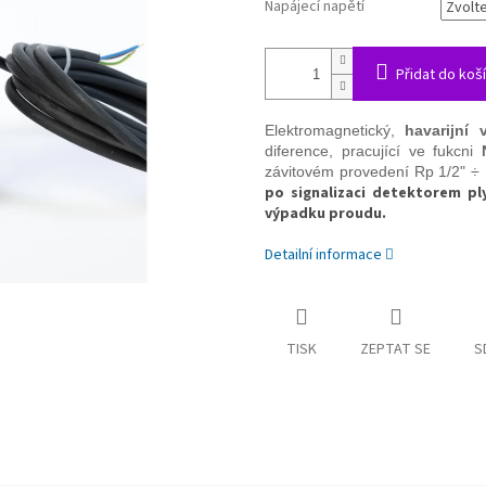
Napájecí napětí
Přidat do koš
Elektromagnetický,
havarijní v
diference, pracující ve fukcni
závitovém provedení Rp 1/2" ÷
po signalizaci detektorem p
výpadku proudu.
Detailní informace
TISK
ZEPTAT SE
S