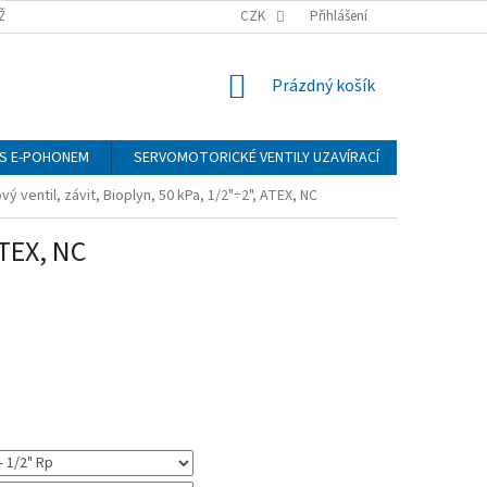
ŽÍ
CZK
Přihlášení
NÁKUPNÍ
Prázdný košík
KOŠÍK
S E-POHONEM
SERVOMOTORICKÉ VENTILY UZAVÍRACÍ
MANOMET
ý ventil, závit, Bioplyn, 50 kPa, 1/2"÷2", ATEX, NC
ATEX, NC