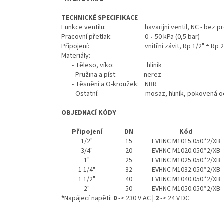
TECHNICKÉ SPECIFIKACE
Funkce ventilu: havarijní ventil, NC - bez prou
Pracovní přetlak: 0 ÷ 50 kPa (0,5 bar)
Připojení: vnitřní závit, Rp 1/2" ÷ Rp 2
Materiály:
- Těleso, víko: hliník
- Pružina a píst: nerez
- Těsnění a O-kroužek: NBR
- Ostatní: mosaz, hliník, pokovená oc
OBJEDNACÍ KÓDY
Připojení
DN
Kód
1/2"
15
EVHNC M1015.050.*2/XB
3/4"
20
EVHNC M1020.050.*2/XB
1"
25
EVHNC M1025.050.*2/XB
1 1/4"
32
EVHNC M1032.050.*2/XB
1 1/2"
40
EVHNC M1040.050.*2/XB
2"
50
EVHNC M1050.050.*2/XB
*
Napájecí napětí:
0
-> 230 V AC |
2
-> 24 V DC