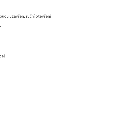
du uzavřen, ruční otevření
"
el