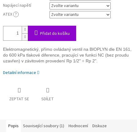
Napájecí napětí
ATEX
?
Přidat do košíku
Elektromagnetický, přímo ovládaný ventil na BIOPLYN dle EN 161,
do 600 kPa tlakové diference, pracující ve funkci NC (bez proudu
uzavřen) v závitovém provedení Rp 1/2" ÷ Rp 2".
Detailní informace
ZEPTAT SE
SDÍLET
Popis
Související soubory (1)
Hodnocení
Diskuze