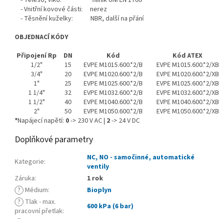
- Těleso, víko: hliník UNI EN 1706
- Vnitřní kovové části: nerez
- Těsnění kuželky: NBR, další na přání
OBJEDNACÍ KÓDY
Připojení Rp
DN
Kód
Kód ATEX
1/2"
15
EVPE M1015.600.*2/B
EVPE M1015.600.*2/XB
3/4"
20
EVPE M1020.600.*2/B
EVPE M1020.600.*2/XB
1"
25
EVPE M1025.600.*2/B
EVPE M1025.600.*2/XB
1 1/4"
32
EVPE M1032.600.*2/B
EVPE M1032.600.*2/XB
1 1/2"
40
EVPE M1040.600.*2/B
EVPE M1040.600.*2/XB
2"
50
EVPE M1050.600.*2/B
EVPE M1050.600.*2/XB
*
Napájecí napětí:
0
-> 230 V AC |
2
-> 24 V DC
Doplňkové parametry
NC, NO - samočinné, automatické
Kategorie
:
ventily
Záruka
:
1 rok
?
Médium
:
Bioplyn
?
Tlak - max.
600 kPa (6 bar)
pracovní přetlak
: