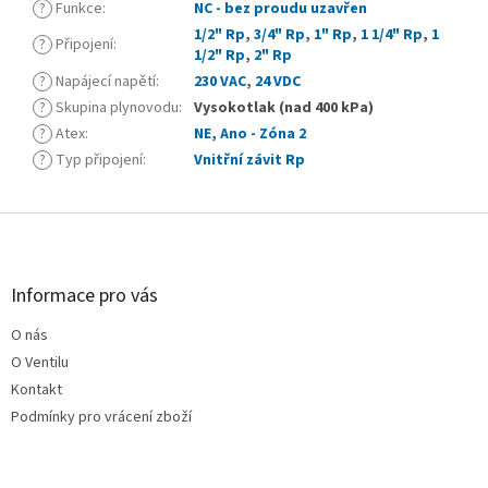
?
Funkce
:
NC - bez proudu uzavřen
1/2" Rp
,
3/4" Rp
,
1" Rp
,
1 1/4" Rp
,
1
?
Připojení
:
1/2" Rp
,
2" Rp
?
Napájecí napětí
:
230 VAC
,
24 VDC
?
Skupina plynovodu
:
Vysokotlak (nad 400 kPa)
?
Atex
:
NE
,
Ano - Zóna 2
?
Typ připojení
:
Vnitřní závit Rp
Z
á
p
a
Informace pro vás
t
O nás
í
O Ventilu
Kontakt
Podmínky pro vrácení zboží