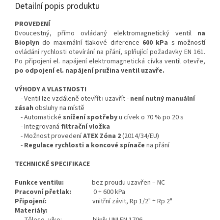
Detailní popis produktu
PROVEDENÍ
Dvoucestný, přímo ovládaný elektromagnetický ventil
na
Bioplyn
do maximální tlakové diference
600 kPa
s možností
ovládání rychlosti otevírání na přání, splňující požadavky EN 161.
Po připojení el. napájení elektromagnetická cívka ventil otevře,
po odpojení el. napájení pružina ventil uzavře.
VÝHODY A VLASTNOSTI
- Ventil lze vzdáleně otevřít i uzavřít -
není nutný manuální
zásah
obsluhy na místě
- Automatické
snížení spotřeby
u cívek o 70 % po 20 s
- Integrovaná
filtrační vložka
- Možnost provedení
ATEX
Zóna 2
(2014/34/EU)
-
Regulace rychlosti a koncové spínače
na přání
TECHNICKÉ SPECIFIKACE
Funkce ventilu:
bez proudu uzavřen – NC
Pracovní přetlak:
0 ÷ 600 kPa
Připojení:
vnitřní závit, Rp 1/2" ÷ Rp 2"
Materiály: