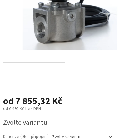
od
7 855,32 Kč
od
6 492 Kč
bez DPH
Měrná
Zvolte variantu
cena:
Dimenze (DN) - připojení