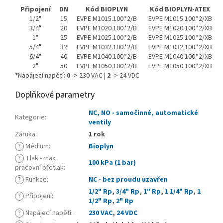
Připojení
DN
Kód BIOPLYN
Kód BIOPLYN-ATEX
1/2"
15
EVPE M1015.100.*2/B
EVPE M1015.100.*2/XB
3/4"
20
EVPE M1020.100.*2/B
EVPE M1020.100.*2/XB
1"
25
EVPE M1025.100.*2/B
EVPE M1025.100.*2/XB
5/4"
32
EVPE M1032.100.*2/B
EVPE M1032.100.*2/XB
6/4"
40
EVPE M1040.100.*2/B
EVPE M1040.100.*2/XB
2"
50
EVPE M1050.100.*2/B
EVPE M1050.100.*2/XB
*
Napájecí napětí:
0
-> 230 VAC |
2
-> 24 VDC
Doplňkové parametry
NC, NO - samočinné, automatické
Kategorie
:
ventily
Záruka
:
1 rok
?
Médium
:
Bioplyn
?
Tlak - max.
100 kPa (1 bar)
pracovní přetlak
:
?
Funkce
:
NC - bez proudu uzavřen
1/2" Rp
,
3/4" Rp
,
1" Rp
,
1 1/4" Rp
,
1
?
Připojení
:
1/2" Rp
,
2" Rp
?
Napájecí napětí
:
230 VAC
,
24 VDC