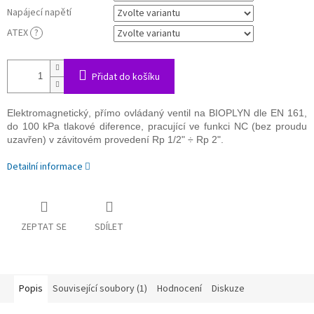
Napájecí napětí
ATEX
?
Přidat do košíku
Elektromagnetický, přímo ovládaný ventil na BIOPLYN dle EN 161,
do 100 kPa tlakové diference, pracující ve funkci NC (bez proudu
uzavřen) v závitovém provedení Rp 1/2" ÷ Rp 2".
Detailní informace
ZEPTAT SE
SDÍLET
Popis
Související soubory (1)
Hodnocení
Diskuze