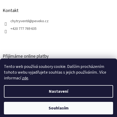
Kontakt
chytryventil
@
peveko.cz
+420 777 769 635
Přijímáme online platby
Tento web používá soubory cookie. Dalším procházením
tohoto webu vyjadřujete souhlas s jejich používáním.. Více
informací
zde
.
Nastavení
Vytvořil Shoptet
Souhlasím
Copyright 2026
PEVEKO
. Všechna práva vyhrazena.