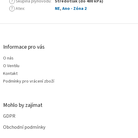
?
Skupina plynovodu
:
Středotlak (do 400 kPa)
?
Atex
:
NE
,
Ano - Zóna 2
Z
á
p
a
Informace pro vás
t
O nás
í
O Ventilu
Kontakt
Podmínky pro vrácení zboží
Mohlo by zajímat
GDPR
Obchodní podmínky