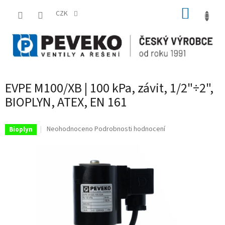
Přejít
NÁKUP
na
CZK
obsah
KOŠÍK
EVPE M100/XB | 100 kPa, závit, 1/2"÷2",
BIOPLYN, ATEX, EN 161
Průměrné
Neohodnoceno
Podrobnosti hodnocení
Bioplyn
hodnocení
produktu
je
0,0
z
5
hvězdiček.