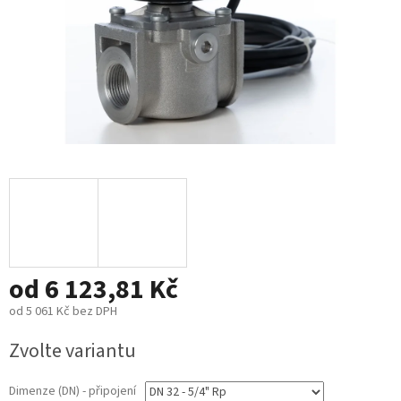
od
6 123,81 Kč
od
5 061 Kč
bez DPH
Měrná
Zvolte variantu
cena:
Dimenze (DN) - připojení