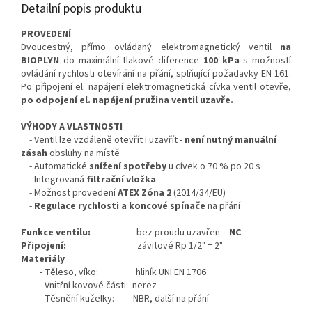
Detailní popis produktu
PROVEDENÍ
Dvoucestný, přímo ovládaný elektromagnetický ventil
na
BIOPLYN
do maximální tlakové diference
100 kPa
s možností
ovládání rychlosti otevírání na přání, splňující požadavky EN 161.
Po připojení el. napájení elektromagnetická cívka ventil otevře,
po odpojení el. napájení pružina ventil uzavře.
VÝHODY A VLASTNOSTI
- Ventil lze vzdáleně otevřít i uzavřít -
není nutný manuální
zásah
obsluhy na místě
- Automatické
snížení spotřeby
u cívek o 70 % po 20 s
- Integrovaná
filtrační vložka
- Možnost provedení
ATEX
Zóna 2
(2014/34/EU)
-
Regulace rychlosti a koncové spínače
na přání
Funkce ventilu:
bez proudu uzavřen –
NC
Připojení:
závitové Rp 1/2" ÷ 2"
Materiály
- Těleso, víko: hliník UNI EN 1706
- Vnitřní kovové části: nerez
- Těsnění kuželky: NBR, další na přání