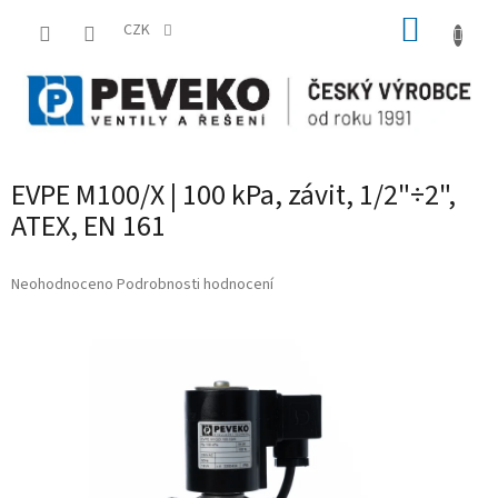
Přejít
NÁKUP
na
CZK
obsah
KOŠÍK
EVPE M100/X | 100 kPa, závit, 1/2"÷2",
ATEX, EN 161
Průměrné
Neohodnoceno
Podrobnosti hodnocení
hodnocení
produktu
je
0,0
z
5
hvězdiček.