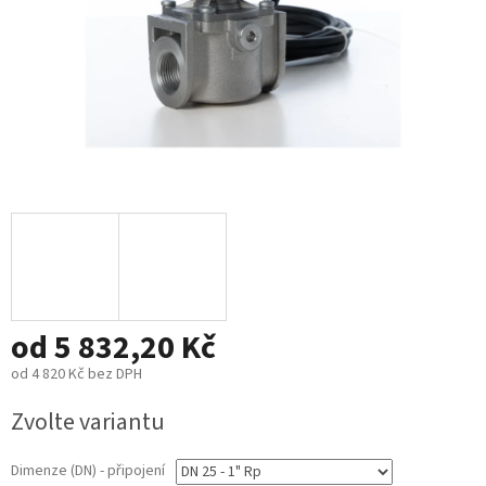
od
5 832,20 Kč
od
4 820 Kč
bez DPH
Měrná
Zvolte variantu
cena:
Dimenze (DN) - připojení