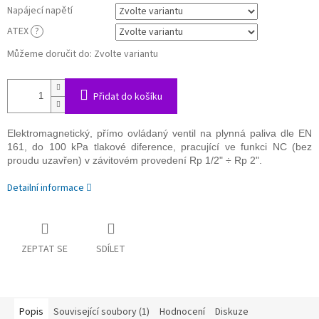
Napájecí napětí
ATEX
?
Můžeme doručit do:
Zvolte variantu
Přidat do košíku
Elektromagnetický, přímo ovládaný ventil na plynná paliva dle EN
161, do 100 kPa tlakové diference, pracující ve funkci NC (bez
proudu uzavřen) v závitovém provedení Rp 1/2" ÷ Rp 2".
Detailní informace
ZEPTAT SE
SDÍLET
Popis
Související soubory (1)
Hodnocení
Diskuze