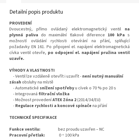
Detailní popis produktu
PROVEDENÍ
Dvoucestný, přímo ovládaný elektromagnetický ventil
na
plynná paliva
do maximální tlakové diference
100 kPa
s
možností ovládání rychlosti otevírání na přání, splňující
požadavky EN 161. Po připojení el. napájení elektromagnetická
cívka ventil otevře,
po odpojení el. napájení pružina ventil
uzavře.
VÝHODY A VLASTNOSTI
- Ventil lze vzdáleně otevřít i uzavřít -
není nutný manuální
zásah
obsluhy na místě
- Automatické
snížení spotřeby
u cívek o 70 % po 20 s
- Integrovaná
filtrační vložka
- Možnost provedení
ATEX
Zóna 2
(2014/34/EU)
-
Regulace rychlosti a koncové spínače
na přání
TECHNICKÉ SPECIFIKACE
Funkce ventilu:
bez proudu uzavřen – NC
Pracovní přetlak:
0 ÷ 100 kPa