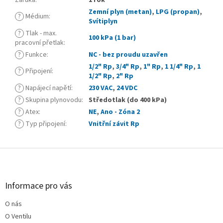
Záruka
:
1 rok
Zemní plyn (metan)
,
LPG (propan)
,
?
Médium
:
Svítiplyn
?
Tlak - max.
100 kPa (1 bar)
pracovní přetlak
:
?
Funkce
:
NC - bez proudu uzavřen
1/2" Rp
,
3/4" Rp
,
1" Rp
,
1 1/4" Rp
,
1
?
Připojení
:
1/2" Rp
,
2" Rp
?
Napájecí napětí
:
230 VAC
,
24 VDC
?
Skupina plynovodu
:
Středotlak (do 400 kPa)
?
Atex
:
NE
,
Ano - Zóna 2
?
Typ připojení
:
Vnitřní závit Rp
Z
á
p
a
Informace pro vás
t
O nás
í
O Ventilu