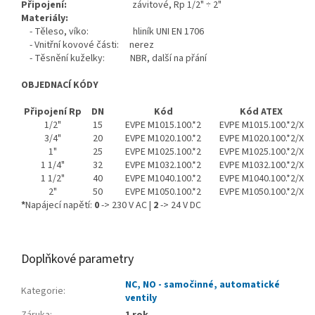
Připojení:
závitové, Rp 1/2" ÷ 2"
Materiály:
- Těleso, víko: hliník UNI EN 1706
- Vnitřní kovové části: nerez
- Těsnění kuželky: NBR, další na přání
OBJEDNACÍ KÓDY
Připojení Rp
DN
Kód
Kód ATEX
1/2"
15
EVPE M1015.100.*2
EVPE M1015.100.*2/X
3/4"
20
EVPE M1020.100.*2
EVPE M1020.100.*2/X
1"
25
EVPE M1025.100.*2
EVPE M1025.100.*2/X
1 1/4"
32
EVPE M1032.100.*2
EVPE M1032.100.*2/X
1 1/2"
40
EVPE M1040.100.*2
EVPE M1040.100.*2/X
2"
50
EVPE M1050.100.*2
EVPE M1050.100.*2/X
*
Napájecí napětí:
0
-> 230 V AC |
2
-> 24 V DC
Doplňkové parametry
NC, NO - samočinné, automatické
Kategorie
:
ventily