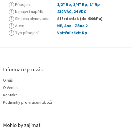
?
Připojení
:
1/2" Rp
,
3/4" Rp
,
1" Rp
?
Napájecí napětí
:
230 VAC
,
24 VDC
?
Skupina plynovodu
:
Středotlak (do 400kPa)
?
Atex
:
NE
,
Ano - Zóna 2
?
Typ připojení
:
Vnitřní závit Rp
Z
á
p
a
Informace pro vás
t
O nás
í
O Ventilu
Kontakt
Podmínky pro vrácení zboží
Mohlo by zajímat