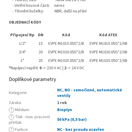
- Těleso, víko: hliník UNI EN 1706
- Vnitřní kovové části: nerez
- Těsnění kuželky: NBR, další na přání
OBJEDNACÍ KÓDY
Připojení Rp
DN
Kód
Kód ATEX
1/2"
15
EVPE M1015.050.*2/B
EVPE M1015.050.*2/XB
3/4"
20
EVPE M1020.050.*2/B
EVPE M1020.050.*2/XB
1"
25
EVPE M1025.050.*2/B
EVPE M1025.050.*2/XB
*
Napájecí napětí:
0
-> 230 V AC |
2
-> 24 V DC
Doplňkové parametry
NC, NO - samočinné, automatické
Kategorie
:
ventily
Záruka
:
1 rok
?
Médium
:
Bioplyn
?
Tlak - max. pracovní
50 kPa (0,5 bar)
přetlak
:
?
Funkce
:
NC - bez proudu uzavřen