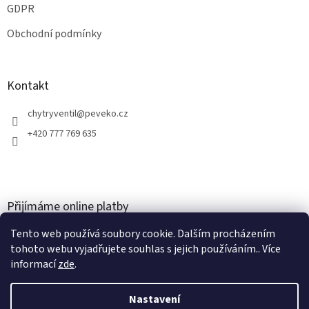
GDPR
Obchodní podmínky
Kontakt
chytryventil
@
peveko.cz
+420 777 769 635
Přijímáme online platby
Tento web používá soubory cookie. Dalším procházením
tohoto webu vyjadřujete souhlas s jejich používáním.. Více
informací
zde
.
Nastavení
Vytvořil Shoptet