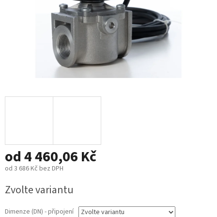
od
4 460,06 Kč
od
3 686 Kč
bez DPH
Měrná
Zvolte variantu
cena:
Dimenze (DN) - připojení