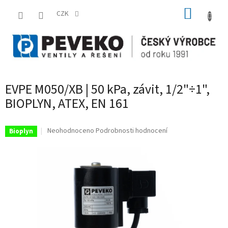
Přejít
NÁKUP
na
CZK
obsah
KOŠÍK
EVPE M050/XB | 50 kPa, závit, 1/2"÷1",
BIOPLYN, ATEX, EN 161
Průměrné
Neohodnoceno
Podrobnosti hodnocení
Bioplyn
hodnocení
produktu
je
0,0
z
5
hvězdiček.