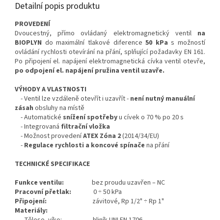
Detailní popis produktu
PROVEDENÍ
Dvoucestný, přímo ovládaný elektromagnetický ventil
na
BIOPLYN
do maximální tlakové diference
50 kPa
s možností
ovládání rychlosti otevírání na přání, splňující požadavky EN 161.
Po připojení el. napájení elektromagnetická cívka ventil otevře,
po odpojení el. napájení pružina ventil uzavře.
VÝHODY A VLASTNOSTI
- Ventil lze vzdáleně otevřít i uzavřít -
není nutný manuální
zásah
obsluhy na místě
- Automatické
snížení spotřeby
u cívek o 70 % po 20 s
- Integrovaná
filtrační vložka
- Možnost provedení
ATEX
Zóna 2
(2014/34/EU)
-
Regulace rychlosti a koncové spínače
na přání
TECHNICKÉ SPECIFIKACE
Funkce ventilu:
bez proudu uzavřen – NC
Pracovní přetlak:
0 ÷ 50 kPa
Připojení:
závitové, Rp 1/2" ÷ Rp 1"
Materiály: