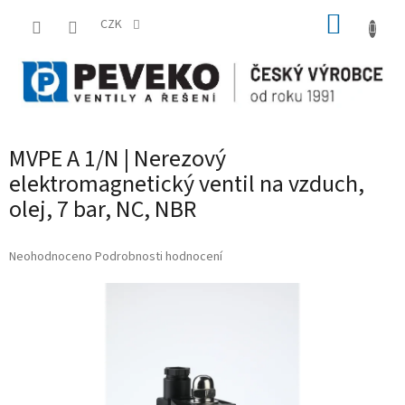
Přejít
NÁKUP
na
CZK
obsah
KOŠÍK
MVPE A 1/N | Nerezový
elektromagnetický ventil na vzduch,
olej, 7 bar, NC, NBR
Průměrné
Neohodnoceno
Podrobnosti hodnocení
hodnocení
produktu
je
0,0
z
5
hvězdiček.