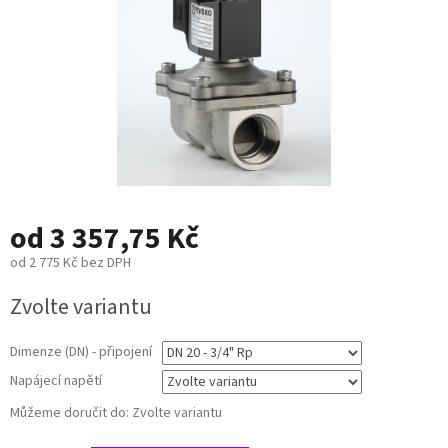
od
3 357,75 Kč
od
2 775 Kč
bez DPH
Měrná
Zvolte variantu
cena:
Dimenze (DN) - připojení
Napájecí napětí
Můžeme doručit do:
Zvolte variantu