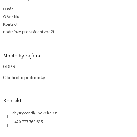
t
O nás
í
O Ventilu
Kontakt
Podmínky pro vrácení zboží
Mohlo by zajímat
GDPR
Obchodní podmínky
Kontakt
chytryventil
@
peveko.cz
+420 777 769 635