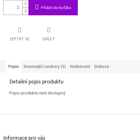
Přidat do košíku
ZEPTAT SE
SDÍLET
Popis
Související soubory (1)
Hodnocení
Diskuze
Detailní popis produktu
Popis produktu není dostupný
Z
á
p
a
Informace pro vás