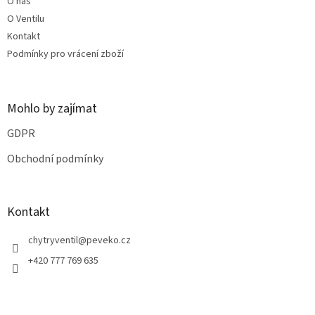
O nás
í
O Ventilu
Kontakt
Podmínky pro vrácení zboží
Mohlo by zajímat
GDPR
Obchodní podmínky
Kontakt
chytryventil
@
peveko.cz
+420 777 769 635