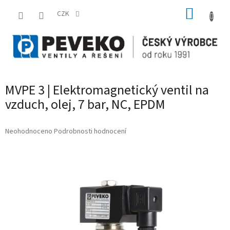
Přejít
NÁKUP
na
CZK
obsah
KOŠÍK
MVPE 3 | Elektromagnetický ventil na
vzduch, olej, 7 bar, NC, EPDM
Průměrné
Neohodnoceno
Podrobnosti hodnocení
hodnocení
produktu
je
0,0
z
5
hvězdiček.