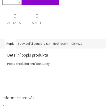
ZEPTAT SE
SDÍLET
Popis
Související soubory (1)
Hodnocení
Diskuze
Detailní popis produktu
Popis produktu není dostupný
Z
á
p
a
Informace pro vás
t