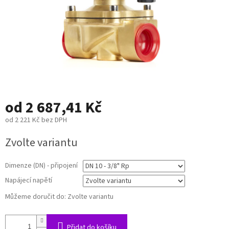
od
2 687,41 Kč
od
2 221 Kč
bez DPH
Měrná
Zvolte variantu
cena:
Dimenze (DN) - připojení
Napájecí napětí
Můžeme doručit do:
Zvolte variantu
Přidat do košíku