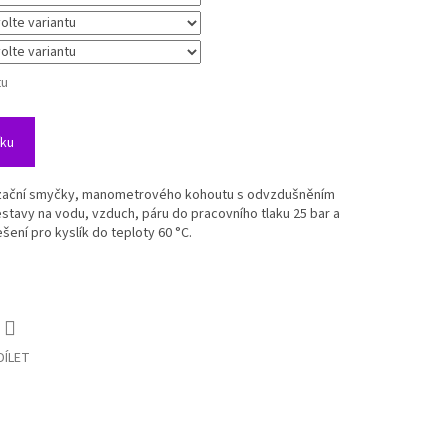
tu
íku
zační smyčky, manometrového kohoutu s odvzdušněním
estavy na vodu, vzduch, páru do pracovního tlaku 25 bar a
ešení pro kyslík do teploty 60 °C.
DÍLET