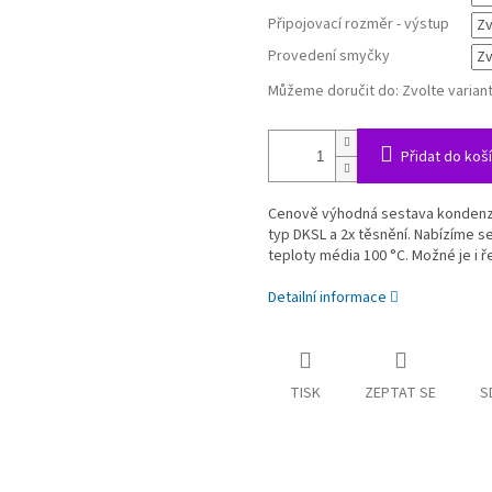
Připojovací rozměr - výstup
Provedení smyčky
Můžeme doručit do:
Zvolte varian
Přidat do koš
Cenově výhodná sestava konden
typ DKSL a 2x těsnění. Nabízíme s
teploty média 100 °C. Možné je i ř
Detailní informace
TISK
ZEPTAT SE
S