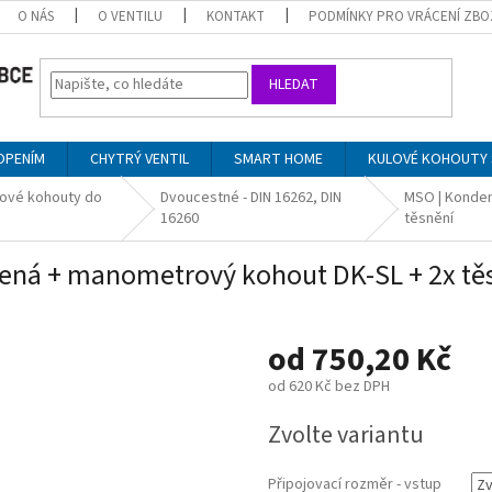
O NÁS
O VENTILU
KONTAKT
PODMÍNKY PRO VRÁCENÍ ZBO
HLEDAT
OPENÍM
CHYTRÝ VENTIL
SMART HOME
KULOVÉ KOHOUTY 
ové kohouty do
Dvoucestné - DIN 16262, DIN
MSO | Konden
16260
těsnění
ená + manometrový kohout DK-SL + 2x tě
od
750,20 Kč
od
620 Kč
bez DPH
Měrná
Zvolte variantu
cena:
Připojovací rozměr - vstup