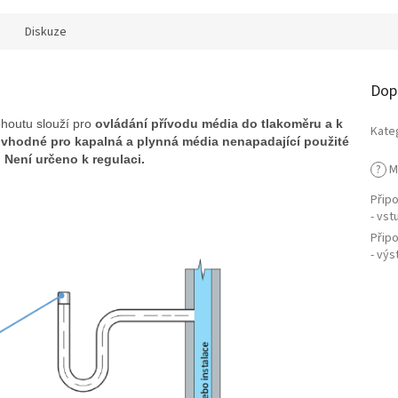
Diskuze
Dop
houtu slouží pro
ovládání přívodu média do tlakoměru a k
Kate
vhodné pro kapalná a plynná média nenapadající použité
 Není určeno k regulaci.
?
M
Přip
- vst
Přip
- výs