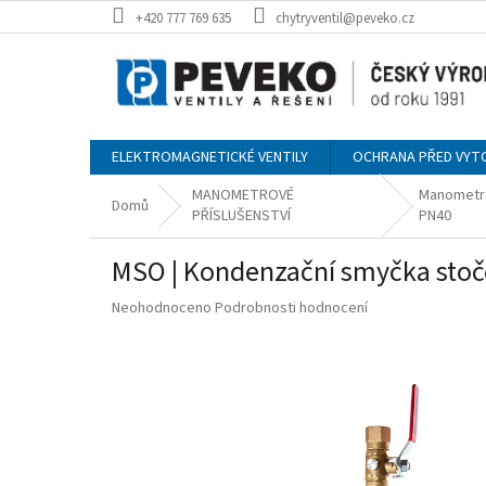
Přejít
+420 777 769 635
chytryventil@peveko.cz
na
obsah
ELEKTROMAGNETICKÉ VENTILY
OCHRANA PŘED VYT
MANOMETROVÉ
Manometr
Domů
PŘÍSLUŠENSTVÍ
PN40
MSO | Kondenzační smyčka stoč
Průměrné
Neohodnoceno
Podrobnosti hodnocení
hodnocení
produktu
je
0,0
z
5
hvězdiček.