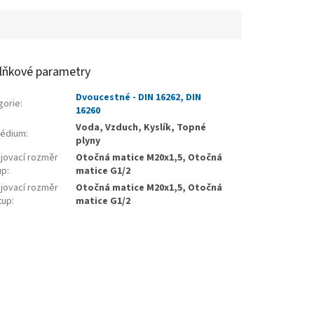
lňkové parametry
Dvoucestné - DIN 16262, DIN
gorie
:
16260
Voda, Vzduch, Kyslík, Topné
édium
:
plyny
ojovací rozměr
Otočná matice M20x1,5, Otočná
up
:
matice G1/2
ojovací rozměr
Otočná matice M20x1,5, Otočná
tup
:
matice G1/2