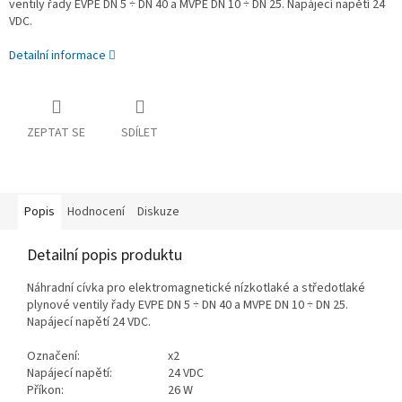
ventily řady EVPE DN 5 ÷ DN 40 a MVPE DN 10 ÷ DN 25. Napájecí napětí 24
VDC.
Detailní informace
ZEPTAT SE
SDÍLET
Popis
Hodnocení
Diskuze
Detailní popis produktu
Náhradní cívka pro elektromagnetické nízkotlaké a středotlaké
plynové ventily řady EVPE DN 5 ÷ DN 40 a MVPE DN 10 ÷ DN 25.
Napájecí napětí 24 VDC.
Označení:
x2
Napájecí napětí:
24 VDC
Příkon:
26 W