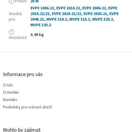
?
Příkon
:
26 W
EVPE 1006.22
,
EVPE 1010.22
,
EVPE 2006.22
,
EVPE
Vhodná
2015.21/22
,
EVPE 2020.21/22
,
EVPE 2025.21
,
EVPE
pro
:
2040.21
,
MVPE 310.2
,
MVPE 315.2
,
MVPE 320.2
,
MVPE 325.2
?
0,40 kg
Hmotnost
:
Z
á
p
a
Informace pro vás
t
O nás
í
O Ventilu
Kontakt
Podmínky pro vrácení zboží
Mohlo by zajímat