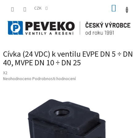
Přejít
NÁKUP
na
CZK
obsah
KOŠÍK
Cívka (24 VDC) k ventilu EVPE DN 5 ÷ DN
40, MVPE DN 10 ÷ DN 25
X2
Průměrné
Neohodnoceno
Podrobnosti hodnocení
hodnocení
produktu
je
0,0
z
5
hvězdiček.