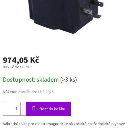
974,05 Kč
805 Kč bez DPH
Měrná
Dostupnost: skladem
(>3 ks)
cena:
Můžeme doručit do:
11.8.2026
Přidat do košíku
Náhradní cívka pro elektromagnetické nízkotlaké a středotlaké plynové