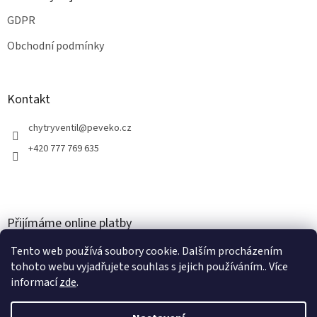
GDPR
Obchodní podmínky
Kontakt
chytryventil
@
peveko.cz
+420 777 769 635
Přijímáme online platby
Tento web používá soubory cookie. Dalším procházením
tohoto webu vyjadřujete souhlas s jejich používáním.. Více
informací
zde
.