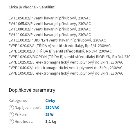
Cívka je vhodná k ventilům:
EVH 1050.02/P ventil havarijní přírubový, 230VAC
EVH 1065.02/P ventil havarijní přírubový, 230VAC
EVH 1080.02/P ventil havarijní přírubový, 230VAC
EVH 1100.02/P ventil havarijní přírubový, 230VAC
EVH 1100.02/P BIOPLYN ventil havarijní přírubový, 230VAC
EVPE 1020.02/A (TŘÍDA A) ventil středotlaký, Rp 3/4 230VAC
EVPE 1020.02/B (TŘÍDA B) ventil středotlaký, Rp 3/4 230VAC
EVPE 1020.02/BIOPLYN (TŘÍDA B) ventil středotlaký BIOPLYN, Rp 3/4 23
EVPE 1025.02/L elektromagnetický ventil plynový do 5kPa, 230VAC
EVPE 1040.02/L elektromagnetický ventil plynový do 5kPa, 230VAC
EVPE 1050.02/L elektromagnetický ventil plynový do 5kPa, 230VAC
Doplňkové parametry
Kategorie
:
Cívky
?
Napájecí napětí
:
230 VAC
?
Příkon
:
25 W
?
Hmotnost
:
1,1 kg