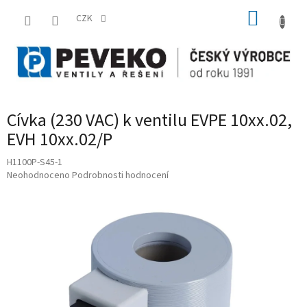
Přejít
NÁKUP
na
CZK
obsah
KOŠÍK
Cívka (230 VAC) k ventilu EVPE 10xx.02,
EVH 10xx.02/P
H1100P-S45-1
Průměrné
Neohodnoceno
Podrobnosti hodnocení
hodnocení
produktu
je
0,0
z
5
hvězdiček.