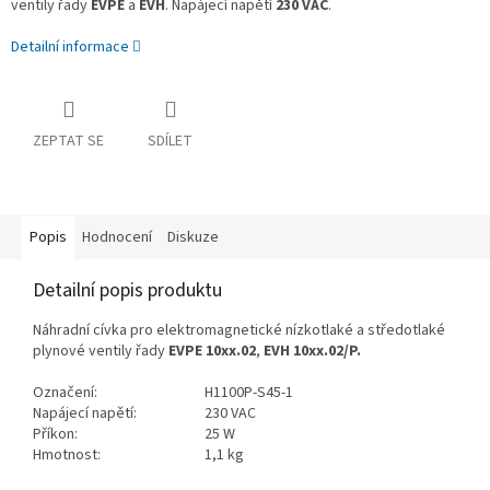
ventily řady
EVPE
a
EVH
. Napájecí napětí
230 VAC
.
Detailní informace
ZEPTAT SE
SDÍLET
Popis
Hodnocení
Diskuze
Detailní popis produktu
Náhradní cívka pro elektromagnetické nízkotlaké a středotlaké
plynové ventily řady
EVPE 10xx.02
,
EVH 10xx.02/P.
Označení:
H1100P-S45-1
Napájecí napětí:
230 VAC
Příkon:
25 W
Hmotnost:
1,1 kg