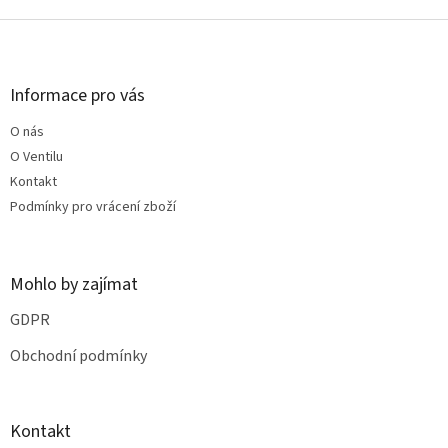
Z
á
p
a
Informace pro vás
t
O nás
í
O Ventilu
Kontakt
Podmínky pro vrácení zboží
Mohlo by zajímat
GDPR
Obchodní podmínky
Kontakt