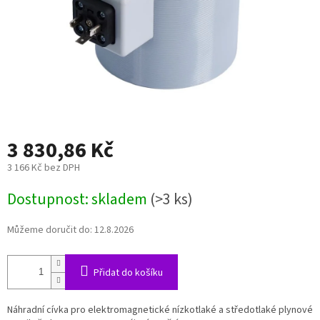
3 830,86 Kč
3 166 Kč bez DPH
Měrná
Dostupnost: skladem
(>3 ks)
cena:
Můžeme doručit do:
12.8.2026
Přidat do košíku
Náhradní cívka pro elektromagnetické nízkotlaké a středotlaké plynové