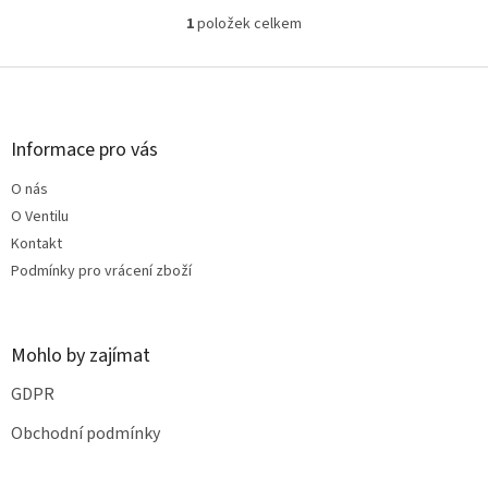
1
položek celkem
O
v
l
Z
á
á
d
p
a
a
Informace pro vás
c
t
í
O nás
í
p
O Ventilu
r
v
Kontakt
k
Podmínky pro vrácení zboží
y
v
ý
p
Mohlo by zajímat
i
s
GDPR
u
Obchodní podmínky