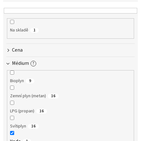
e
n
í
p
Na skladě
1
r
o
d
Cena
u
k
Médium
?
t
ů
Bioplyn
9
Zemní plyn (metan)
16
LPG (propan)
16
Svítiplyn
16