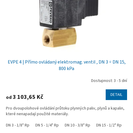
r
o
d
u
k
t
ů
EVPE 4 | Přímo ovládaný elektromag. ventil , DN 3 ÷ DN 15,
800 kPa
Dostupnost: 3 - 5 dní
DETAIL
3 103,65 Kč
od
Pro dvoupolohové ovládání průtoku plynných paliv, plynů a kapalin,
které nenapadají použité materiály.
DN 3 - 1/8" Rp
DN 5 - 1/4" Rp
DN 10 - 3/8" Rp
DN 15 - 1/2" Rp