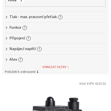
Voda
1
Tlak - max. pracovní přetlak
?
Funkce
?
Připojení
?
Napájecí napětí
?
Atex
?
VYMAZAT FILTRY
Položek k zobrazení:
1
V
Kód:
EVPE 4103.02
ý
p
i
s
p