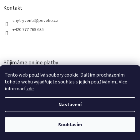
Kontakt
chytryventil
@
peveko.cz
+420 777 769 635
Přijímáme online platby
Tento web používá soubory cookie. Dalším procházením
tohoto webu vyjadřujete souhlas s jejich používáním.. Více
informací
zde
.
Nastavení
Vytvořil Shoptet
Souhlasím
Copyright 2026
PEVEKO
. Všechna práva vyhrazena.