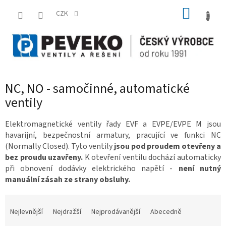
Přejít
NÁKUP
na
CZK
obsah
KOŠÍK
NC, NO - samočinné, automatické
ventily
Elektromagnetické ventily řady EVF a EVPE/EVPE M jsou
havarijní, bezpečnostní armatury, pracující ve funkci NC
(Normally Closed). Tyto ventily
jsou pod proudem otevřeny a
bez proudu uzavřeny.
K otevření ventilu dochází automaticky
při obnovení dodávky elektrického napětí -
není nutný
manuální zásah ze strany obsluhy.
Ř
a
Nejlevnější
Nejdražší
Nejprodávanější
Abecedně
z