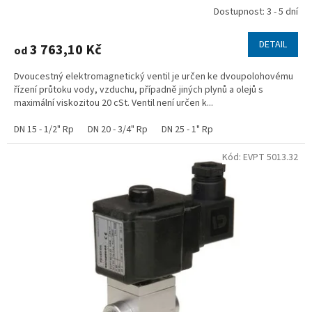
Dostupnost: 3 - 5 dní
DETAIL
3 763,10 Kč
od
Dvoucestný elektromagnetický ventil je určen ke dvoupolohovému
řízení průtoku vody, vzduchu, případně jiných plynů a olejů s
maximální viskozitou 20 cSt. Ventil není určen k...
DN 15 - 1/2" Rp
DN 20 - 3/4" Rp
DN 25 - 1" Rp
Kód:
EVPT 5013.32