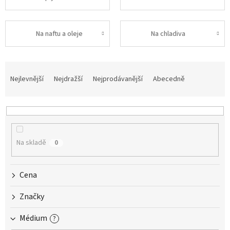
Na naftu a oleje
Na chladiva
Ř
a
Nejlevnější
Nejdražší
Nejprodávanější
Abecedně
z
e
n
í
p
Na skladě
0
r
o
d
Cena
u
k
Značky
t
ů
Médium
?