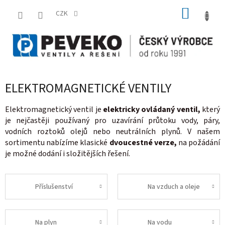
Přejít
NÁKUP
na
CZK
obsah
KOŠÍK
ELEKTROMAGNETICKÉ VENTILY
Elektromagnetický ventil je
elektricky ovládaný ventil,
který
je nejčastěji používaný pro uzavírání průtoku vody, páry,
vodních roztoků olejů nebo neutrálních plynů. V našem
sortimentu nabízíme klasické
dvoucestné verze,
na požádání
je možné dodání i složitějších řešení.
Příslušenství
Na vzduch a oleje
Na plyn
Na vodu