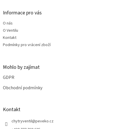
d
p
a
a
Informace pro vás
c
t
í
O nás
í
p
O Ventilu
r
v
Kontakt
k
Podmínky pro vrácení zboží
y
v
ý
p
Mohlo by zajímat
i
s
GDPR
u
Obchodní podmínky
Kontakt
chytryventil
@
peveko.cz