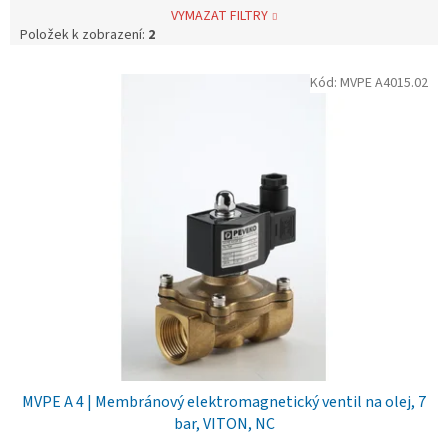
VYMAZAT FILTRY
Položek k zobrazení:
2
V
Kód:
MVPE A4015.02
ý
p
i
s
p
r
o
d
u
k
t
ů
MVPE A 4 | Membránový elektromagnetický ventil na olej, 7
bar, VITON, NC