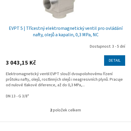
EVPT 5 | Třícestný elektromagnetický ventil pro ovládání
nafty, olejů a kapalin, 0,3 MPa, NC
Dostupnost: 3 - 5 dní
DETAIL
3 043,15 Kč
Elektromagnetický ventil EVPT slouží dvoupolohovému řízení
průtoku nafty, olejů, rostlinných olejů i neagresivních plynů. Pracuje
od nulové tlakové diference, až do 0,3 MPa,...
DN 13 - G 3/8"
2
položek celkem
O
v
l
Z
á
á