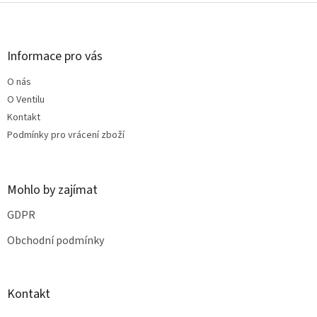
p
Z
r
á
v
p
k
a
Informace pro vás
y
t
v
O nás
í
ý
O Ventilu
p
i
Kontakt
s
Podmínky pro vrácení zboží
u
Mohlo by zajímat
GDPR
Obchodní podmínky
Kontakt