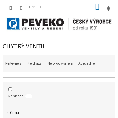
Přejít
NÁKUP
na
CZK
obsah
KOŠÍK
CHYTRÝ VENTIL
Ř
a
Nejlevnější
Nejdražší
Nejprodávanější
Abecedně
z
e
n
í
p
Na skladě
3
r
o
d
Cena
u