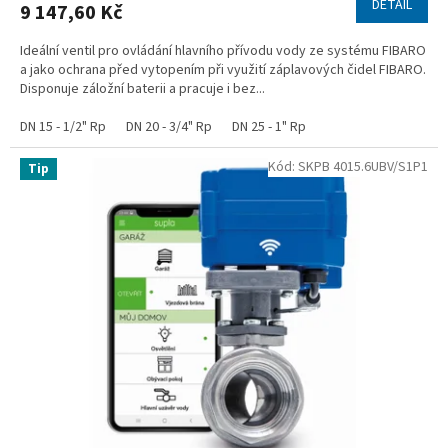
DETAIL
9 147,60 Kč
Ideální ventil pro ovládání hlavního přívodu vody ze systému FIBARO
a jako ochrana před vytopením při využití záplavových čidel FIBARO.
Disponuje záložní baterii a pracuje i bez...
DN 15 - 1/2" Rp
DN 20 - 3/4" Rp
DN 25 - 1" Rp
Kód:
SKPB 4015.6UBV/S1P1
Tip