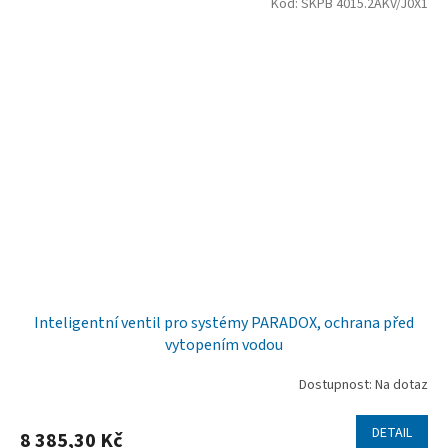
Kód:
SKPB 4015.2AKV/J0X1
Inteligentní ventil pro systémy PARADOX, ochrana před
vytopením vodou
Dostupnost: Na dotaz
DETAIL
8 385,30 Kč