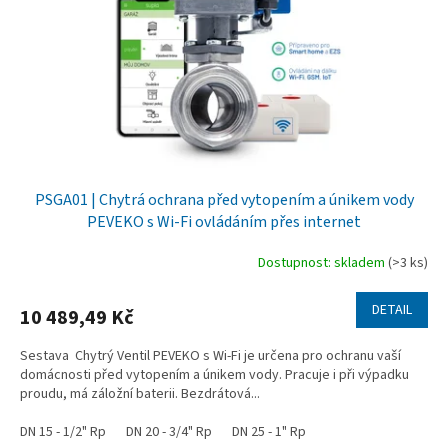
r
o
d
u
k
t
ů
PSGA01 | Chytrá ochrana před vytopením a únikem vody
PEVEKO s Wi-Fi ovládáním přes internet
Dostupnost: skladem
(>3 ks)
Průměrné
hodnocení
produktu
DETAIL
10 489,49 Kč
je
5,0
Sestava Chytrý Ventil PEVEKO s Wi-Fi je určena pro ochranu vaší
z
domácnosti před vytopením a únikem vody. Pracuje i při výpadku
5
proudu, má záložní baterii. Bezdrátová...
hvězdiček.
DN 15 - 1/2" Rp
DN 20 - 3/4" Rp
DN 25 - 1" Rp