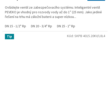
Ovládejte ventil ze zabezpečovacího systému. Inteligentní ventil
PEVEKO je vhodný pro rozvody vody až do 1” (25 mm). Jako jediné
řešení na trhu má záložní baterii a super-nízkou...
DN 15 - 1/2" Rp
DN 20 - 3/4" Rp
DN 25 - 1" Rp
Kód:
SKPB 4015.20KV/L0L4
Tip