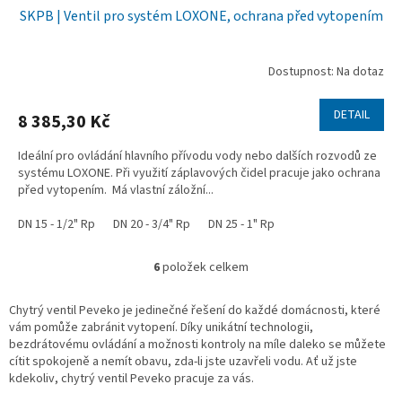
SKPB | Ventil pro systém LOXONE, ochrana před vytopením
Dostupnost: Na dotaz
DETAIL
8 385,30 Kč
Ideální pro ovládání hlavního přívodu vody nebo dalších rozvodů ze
systému LOXONE. Při využití záplavových čidel pracuje jako ochrana
před vytopením. Má vlastní záložní...
DN 15 - 1/2" Rp
DN 20 - 3/4" Rp
DN 25 - 1" Rp
6
položek celkem
O
v
l
Chytrý ventil Peveko je jedinečné řešení do každé domácnosti, které
á
vám pomůže zabránit vytopení. Díky unikátní technologii,
d
bezdrátovému ovládání a možnosti kontroly na míle daleko se můžete
a
cítit spokojeně a nemít obavu, zda-li jste uzavřeli vodu. Ať už jste
c
kdekoliv, chytrý ventil Peveko pracuje za vás.
í