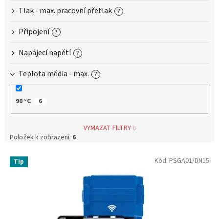
k
Tlak - max. pracovní přetlak
?
t
ů
Připojení
?
Napájecí napětí
?
Teplota média - max.
?
90 °C
6
VYMAZAT FILTRY
Položek k zobrazení:
6
V
Kód:
PSGA01/DN15
Tip
ý
p
i
s
p