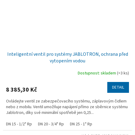
Inteligentní ventil pro systémy JABLOTRON, ochrana před
vytopením vodou
Dostupnost: skladem
(>3 ks)
DETAIL
8 385,30 Kč
Ovládejte ventil ze zabezpečovacího systému, záplavovým čidlem
nebo z mobilu. Ventil umožňuje napájení přímo ze sběrnice systému
Jablotron, díky své minimální spotřebě jen 0,25...
DN 15 - 1/2" Rp
DN 20 - 3/4" Rp
DN 25 - 1" Rp