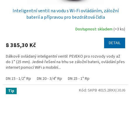
Inteligentní ventil na vodu s Wi-Fi ovládáním, záložní
baterií a přípravou pro bezdrátová čidla
Dostupnost: skladem
(>3 ks)
DETAIL
8 385,30 Kč
Dálkově ovládaný inteligentní ventil PEVEKO pro rozvody vody až
do 1” (25 mm). Jediné řešení na trhu se záložní baterii, ovládání přes
internet pomocí WiFi a mobilní...
DN 15 - 1/2" Rp
DN 20 - 3/4" Rp
DN 25 - 1" Rp
Kód:
SKPB 4015.2RKX/J0J6
Tip