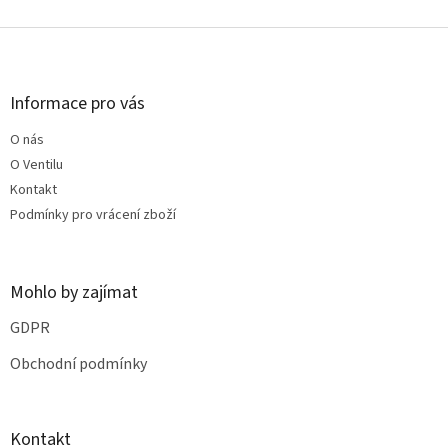
Z
á
p
a
Informace pro vás
t
O nás
í
O Ventilu
Kontakt
Podmínky pro vrácení zboží
Mohlo by zajímat
GDPR
Obchodní podmínky
Kontakt