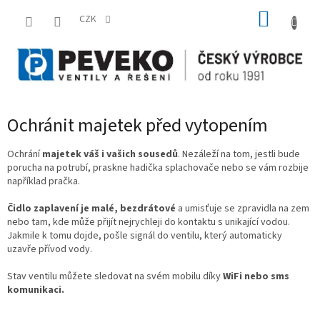
Přejít
NÁKUP
na
CZK
obsah
KOŠÍK
Ochránit majetek před vytopením
Ochrání
majetek váš i vašich sousedů
. Nezáleží na tom, jestli bude
porucha na potrubí, praskne hadička splachovače nebo se vám rozbije
například pračka.
Čidlo zaplavení je malé, bezdrátové
a umisťuje se zpravidla na zem
nebo tam, kde může přijít nejrychleji do kontaktu s unikající vodou.
Jakmile k tomu dojde, pošle signál do ventilu, který automaticky
uzavře přívod vody.
Stav ventilu můžete sledovat na svém mobilu díky
WiFi nebo sms
komunikaci.