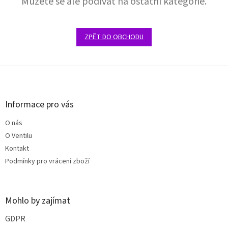
Můžete se ale podívat na ostatní kategorie.
ZPĚT DO OBCHODU
Z
á
p
a
Informace pro vás
t
O nás
í
O Ventilu
Kontakt
Podmínky pro vrácení zboží
Mohlo by zajímat
GDPR