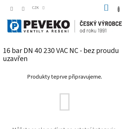
Přejít
NÁKUP
na
CZK
obsah
KOŠÍK
16 bar DN 40 230 VAC NC - bez proudu
uzavřen
Produkty teprve připravujeme.