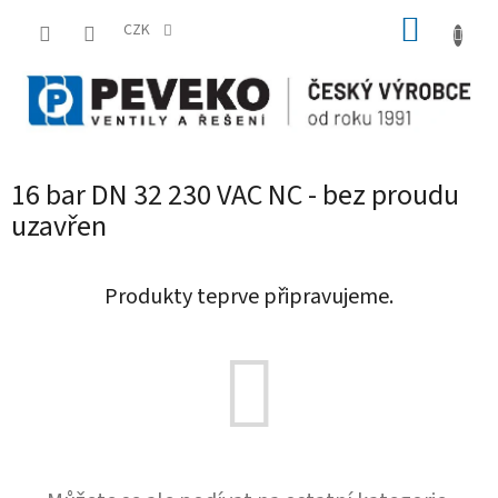
Přejít
NÁKUP
na
CZK
obsah
KOŠÍK
16 bar DN 32 230 VAC NC - bez proudu
uzavřen
Produkty teprve připravujeme.