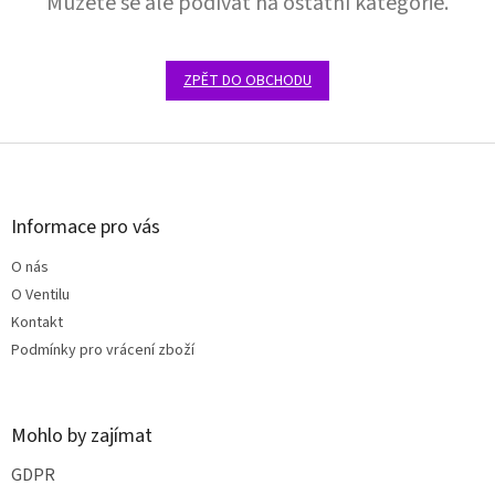
Můžete se ale podívat na ostatní kategorie.
ZPĚT DO OBCHODU
Z
á
p
a
Informace pro vás
t
O nás
í
O Ventilu
Kontakt
Podmínky pro vrácení zboží
Mohlo by zajímat
GDPR