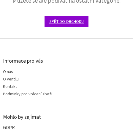
Můžete se ale podívat na ostatní kategorie.
ZPĚT DO OBCHODU
Z
á
p
a
Informace pro vás
t
O nás
í
O Ventilu
Kontakt
Podmínky pro vrácení zboží
Mohlo by zajímat
GDPR