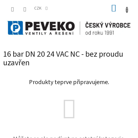
Přejít
NÁKUP
na
CZK
obsah
KOŠÍK
16 bar DN 20 24 VAC NC - bez proudu
uzavřen
Produkty teprve připravujeme.