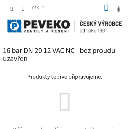
Přejít
NÁKUP
na
CZK
obsah
KOŠÍK
16 bar DN 20 12 VAC NC - bez proudu
uzavřen
Produkty teprve připravujeme.