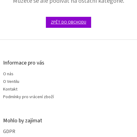
Můžete se ale podívat na ostatní kategorie.
ZPĚT DO OBCHODU
Z
á
p
a
Informace pro vás
t
O nás
í
O Ventilu
Kontakt
Podmínky pro vrácení zboží
Mohlo by zajímat
GDPR