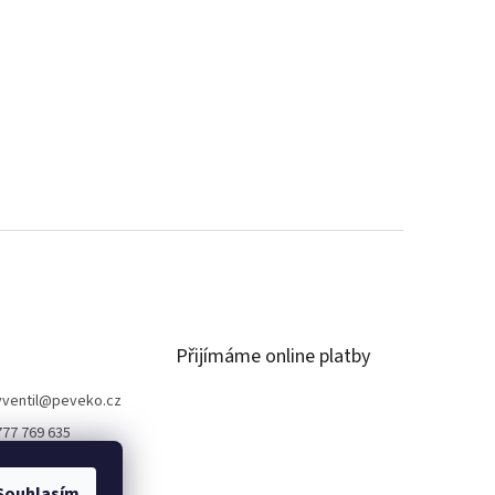
Přijímáme online platby
ventil
@
peveko.cz
777 769 635
Souhlasím