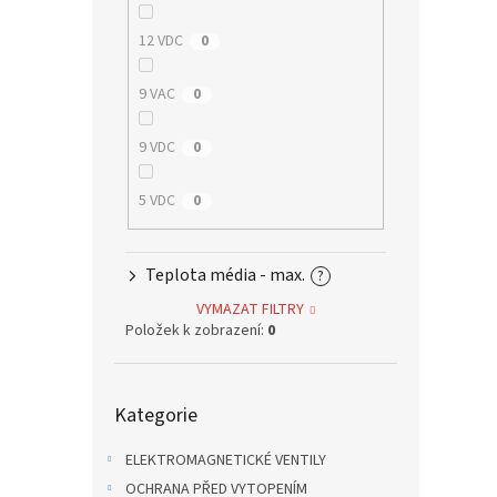
12 VDC
0
9 VAC
0
9 VDC
0
5 VDC
0
Teplota média - max.
?
VYMAZAT FILTRY
Položek k zobrazení:
0
Přeskočit
Kategorie
kategorie
ELEKTROMAGNETICKÉ VENTILY
OCHRANA PŘED VYTOPENÍM