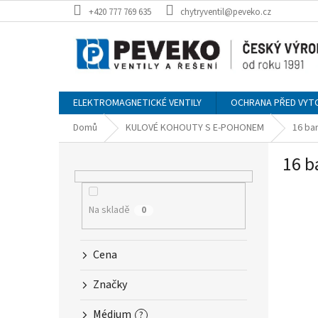
Přejít
+420 777 769 635
chytryventil@peveko.cz
na
obsah
ELEKTROMAGNETICKÉ VENTILY
OCHRANA PŘED VYT
Domů
KULOVÉ KOHOUTY S E-POHONEM
16 ba
P
16 b
o
s
t
r
Na skladě
0
a
n
Cena
n
í
Značky
p
a
Médium
?