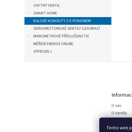
CHYTRÝ VENTIL
SMART HOME
KULOVÉ KOHOUTY S E-POHONEM
SERVOMOTORICKÉ VENTILY UZAVÍRACÍ
MANOMETROVÉ PŘÍSLUŠENSTVÍ
MĚŘENÍ ENERGIÍ ONLINE
VÝPRODEJ
Z
á
p
a
t
Informac
í
O nás
O Ventilu
Kontakt
Tento web p
Podmínky p