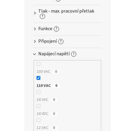
n
e
Tlak - max. pracovní přetlak
l
?
Funkce
?
Připojení
?
Napájecí napětí
?
230 VAC
0
110 VAC
0
24 VAC
0
24 VDC
0
12 VAC
0