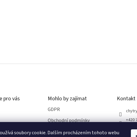
e pro vás
Mohlo by zajímat
Kontakt
GDPR
chytry
+420 
Obchodní podmínky
oužívá soubory cookie. Dalším procházením tohoto webu
ro vrácení zboží