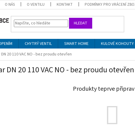
O NÁS
O VENTILU
KONTAKT
PODMÍNKY PRO VRÁCENÍ ZBO
HLEDAT
OPENÍM
CHYTRÝ VENTIL
SMART HOME
KULOVÉ KOHOUTY 
r DN 20 110 VAC NO - bez proudu otevřen
ar DN 20 110 VAC NO - bez proudu otevřen
Produkty teprve připrav