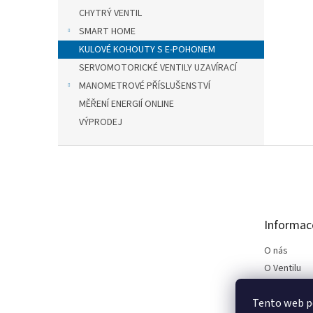
CHYTRÝ VENTIL
SMART HOME
KULOVÉ KOHOUTY S E-POHONEM
SERVOMOTORICKÉ VENTILY UZAVÍRACÍ
MANOMETROVÉ PŘÍSLUŠENSTVÍ
MĚŘENÍ ENERGIÍ ONLINE
VÝPRODEJ
Z
á
p
a
t
Informac
í
O nás
O Ventilu
Kontakt
Tento web p
Podmínky p