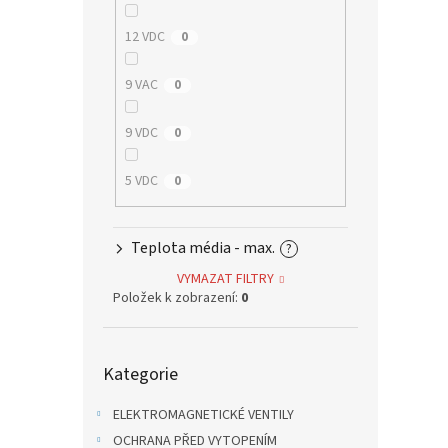
12 VDC
0
9 VAC
0
9 VDC
0
5 VDC
0
Teplota média - max.
?
VYMAZAT FILTRY
Položek k zobrazení:
0
Přeskočit
Kategorie
kategorie
ELEKTROMAGNETICKÉ VENTILY
OCHRANA PŘED VYTOPENÍM