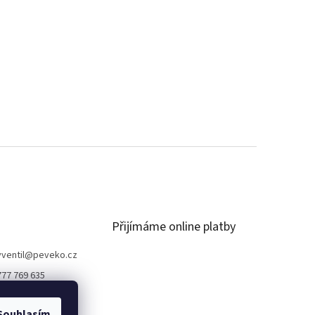
Přijímáme online platby
ventil
@
peveko.cz
777 769 635
Souhlasím