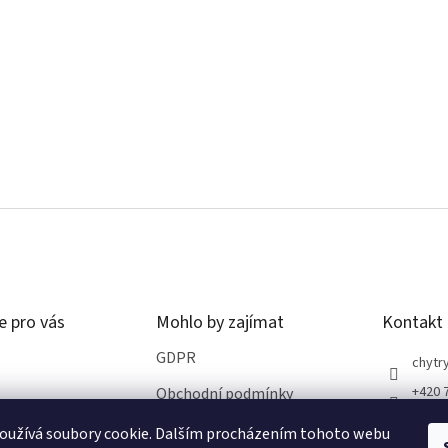
e pro vás
Mohlo by zajímat
Kontakt
GDPR
chytry
+420 
Obchodní podmínky
oužívá soubory cookie. Dalším procházením tohoto webu
ro vrácení zboží