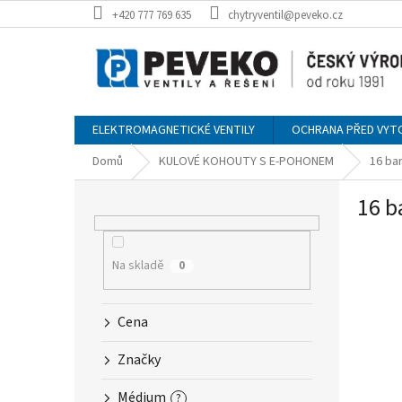
Přejít
+420 777 769 635
chytryventil@peveko.cz
na
obsah
ELEKTROMAGNETICKÉ VENTILY
OCHRANA PŘED VYT
Domů
KULOVÉ KOHOUTY S E-POHONEM
16 ba
P
16 b
o
s
t
r
Na skladě
0
a
n
Cena
n
í
Značky
p
a
Médium
?