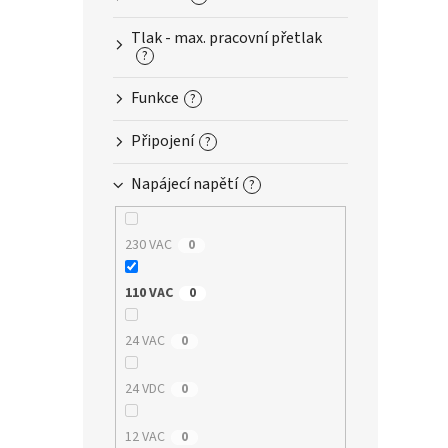
n
e
Tlak - max. pracovní přetlak
l
?
Funkce
?
Připojení
?
Napájecí napětí
?
230 VAC
0
110 VAC
0
24 VAC
0
24 VDC
0
12 VAC
0