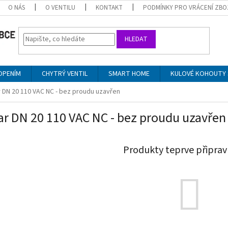
O NÁS
O VENTILU
KONTAKT
PODMÍNKY PRO VRÁCENÍ ZBO
HLEDAT
OPENÍM
CHYTRÝ VENTIL
SMART HOME
KULOVÉ KOHOUTY 
r DN 20 110 VAC NC - bez proudu uzavřen
ar DN 20 110 VAC NC - bez proudu uzavřen
Produkty teprve připrav